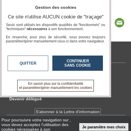
Gestion des cookies
Ce site n'utilise AUCUN cookie de "traçage"
Seuls sont utilisés les dispositifs qualifiés de "fonctionnels" ou
"techniques"
nécessaires
à son fonctionnement..
En revanche, pour plus de sécurité, vous pouvez toujours
paramétrer/gérer manuellement ceux-ci dans votre navigateur.
tvlocale.fr
CONTINUER
QUITTER
SANS COOKIE
Contactez-nous
En savoir +
En savoir plus sur la confidentialité
A propos de tvlocale.fr
et paramétrer/gérer manuellement les cookies
Devenir délégué
S'abonner à la Lettre d'information
Pour poursuivre votre navigation sur
,
vous devez acceptez l’utilisation des
Infos
CNIL/RGPD
Je paramètre mes choix
cookies nécessaires à son