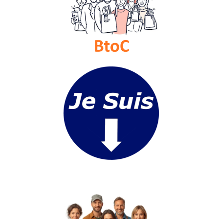
du
groupe
Blogs
Prémium
Inscription
annuaire
pro
Accès
éditeur