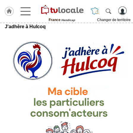
France
Changer de territoire
Handicap
J'adhère à Hulcoq
J'adhère
à
Hulcoq
TvLocale
France
Accueil
RUBRIQUES
Agenda
Gazette
Vidéos
Médias