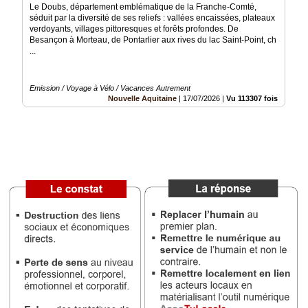
du
Le Doubs, département emblématique de la Franche-Comté,
groupe
séduit par la diversité de ses reliefs : vallées encaissées, plateaux
verdoyants, villages pittoresques et forêts profondes. De
Blogs
Besançon à Morteau, de Pontarlier aux rives du lac Saint-Point, ch
Prémium
...
Inscription
annuaire
Emission / Voyage à Vélo / Vacances Autrement
pro
Nouvelle Aquitaine
|
17/07/2026
|
Vu 113307 fois
Accès
éditeur