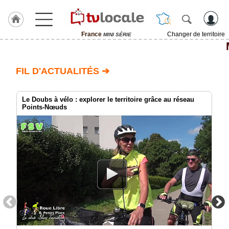
France
Changer de territoire
MINI SÉRIE
J'adhère
à
Hulcoq
FIL D'ACTUALITÉS ➔
TvLocale
France
Le Doubs à vélo : explorer le territoire grâce au réseau
Points-Nœuds
Accueil
RUBRIQUES
Agenda
Gazette
Vidéos
Médias