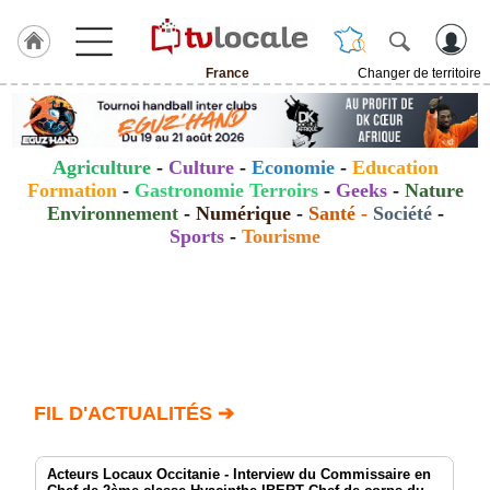
France
Changer de territoire
J'adhère
à
Hulcoq
Agriculture
-
Culture
-
Economie
-
Education
Formation
-
Gastronomie Terroirs
-
Geeks
-
Nature
TvLocale
France
Environnement
-
Numérique
-
Santé
-
Société
-
Sports
-
Tourisme
Accueil
RUBRIQUES
Agenda
Gazette
FIL D'ACTUALITÉS ➔
Vidéos
Acteurs Locaux Occitanie - Interview du Commissaire en
Médias