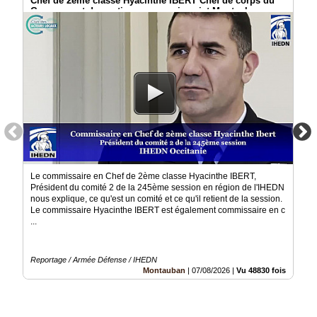
Chef de 2ème classe Hyacinthe IBERT Chef de corps du
du
Groupement de soutien au commissariat Montauban
groupe
Blogs
Prémium
Inscription
annuaire
pro
Accès
éditeur
Le commissaire en Chef de 2ème classe Hyacinthe IBERT,
Président du comité 2 de la 245ème session en région de l'IHEDN
nous explique, ce qu'est un comité et ce qu'il retient de la session.
Le commissaire Hyacinthe IBERT est également commissaire en c
...
Reportage / Armée Défense / IHEDN
Montauban
|
07/08/2026
|
Vu 48830 fois