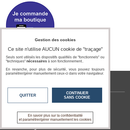
du
groupe
Blogs
Prémium
Inscription
annuaire
pro
Gestion des cookies
Ce site n'utilise AUCUN cookie de "traçage"
Accès
éditeur
Seuls sont utilisés les dispositifs qualifiés de "fonctionnels" ou
"techniques"
nécessaires
à son fonctionnement..
En revanche, pour plus de sécurité, vous pouvez toujours
paramétrer/gérer manuellement ceux-ci dans votre navigateur.
tvlocale.fr
CONTINUER
QUITTER
SANS COOKIE
Contactez-nous
En savoir +
A propos de tvlocale.fr
En savoir plus sur la confidentialité
et paramétrer/gérer manuellement les cookies
Devenir délégué