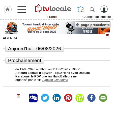
France
Changer de territoire
J'adhère
page précédente
à
Hulcoq
AGENDA
TvLocale
Aujourd'hui : 06/08/2026
France
Accueil
Prochainement
RUBRIQUES
du 19/08/2026 à 08h30 au 21/08/2026 à 19h00 :
Acteurs Locaux d'Eguzon - Eguz'Hand avec Daouda
Karaboué, le RDV que les HandBalleurs ne
organisé par le site
Éguzon Chantôme
Agenda
Gazette
Vidéos
Médias