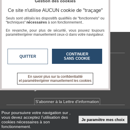
du
Gestion des cookies
groupe
Ce site n'utilise AUCUN cookie de "traçage"
Blogs
Seuls sont utilisés les dispositifs qualifiés de "fonctionnels" ou
Prémium
"techniques"
nécessaires
à son fonctionnement..
En revanche, pour plus de sécurité, vous pouvez toujours
Inscription
paramétrer/gérer manuellement ceux-ci dans votre navigateur.
annuaire
pro
tvlocale.fr
Accès
éditeur
CONTINUER
QUITTER
SANS COOKIE
Contactez-nous
En savoir +
A propos de tvlocale.fr
En savoir plus sur la confidentialité
et paramétrer/gérer manuellement les cookies
Devenir délégué
S'abonner à la Lettre d'information
Pour poursuivre votre navigation sur
,
Infos
CNIL/RGPD
vous devez acceptez l’utilisation des
Je paramètre mes choix
Conditions Générales d'Utilisation
cookies nécessaires à son
fonctionnement.