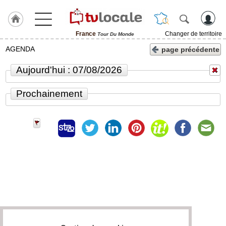
France
Changer de territoire
Tour Du Monde
J'adhère
AGENDA
page précédente
à
Hulcoq
Aujourd'hui : 07/08/2026
TvLocale
Prochainement
France
Accueil
RUBRIQUES
Agenda
Gazette
Vidéos
Médias