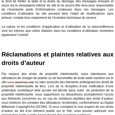
le droit de limiter la taille et la durée du stockage des messages envoyés et
reçus via la messagerie interne du site et ne pourra être tenu pour responsable
de l’éventuelle perte d’informations contenues dans ces messages. Les
conditions d’utilisation du site peuvent faire l’objet de modifications sans
préavis, compte tenu notamment de l’évolution technique du service.
La nature et les conditions d’application et d’utilisation de la visioconférence
sont les mêmes que celles établies dans les conditions d’utilisation nommées
également "contrat"
Réclamations et plaintes relatives aux
droits d’auteur
Par respect des droits de propriété intellectuelle, nous interdisons aux
utilisateurs de charger de publier ou de transmettre de toute autre manière sur le
site
www.smartrezo.com
ou sites associés des éléments enfreignant les droits de
propriété intellectuelle de tiers. Lors de la réception d’une notification d’une
prétendue contrefaçon telle qu’elle est décrite dans notre de protection de la
propriété intellectuelle, nous supprimons ou désactivons promptement l’accès
aux éléments concernés ou, en cas de violations répétées des droits d’auteur,
nous résilions les comptes des utilisateurs récidivistes, conformément au Digital
Millenium Copyright Act (DCMA). Si vous constatez le non-respect de vos droits
d’auteur du fait d’un élément publié sur le Site, vous pouvez adresser une
réclamation écrite à notre Agent chargé des questions juridiques.