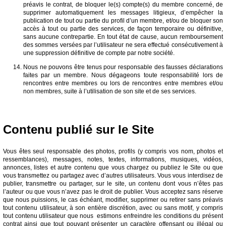
préavis le contrat, de bloquer le(s) compte(s) du membre concerné, de
supprimer automatiquement les messages litigieux, d’empêcher la
publication de tout ou partie du profil d’un membre, et/ou de bloquer son
accès à tout ou partie des services, de façon temporaire ou définitive,
sans aucune contrepartie. En tout état de cause, aucun remboursement
des sommes versées par l’utilisateur ne sera effectué consécutivement à
une suppression définitive de compte par notre société.
Nous ne pouvons être tenus pour responsable des fausses déclarations
faites par un membre. Nous dégageons toute responsabilité lors de
rencontres entre membres ou lors de rencontres entre membres et/ou
non membres, suite à l’utilisation de son site et de ses services.
Contenu publié sur le Site
Vous êtes seul responsable des photos, profils (y compris vos nom, photos et
ressemblances), messages, notes, textes, informations, musiques, vidéos,
annonces, listes et autre contenu que vous chargez ou publiez le Site ou que
vous transmettez ou partagez avec d’autres utilisateurs. Vous vous interdisez de
publier, transmettre ou partager, sur le site, un contenu dont vous n’êtes pas
l’auteur ou que vous n’avez pas le droit de publier. Vous acceptez sans réserve
que nous puissions, le cas échéant, modifier, supprimer ou retirer sans préavis
tout contenu utilisateur, à son entière discrétion, avec ou sans motif, y compris
tout contenu utilisateur que nous estimons enfreindre les conditions du présent
contrat ainsi que tout pouvant présenter un caractère offensant ou illégal ou