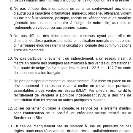
Ne pas diffuser des informations ou contenus non conformes à la réalité
Ne pas diffuser des informations ou contenus contrevenant aux droits
d’autrui ou à caractère diffamatoire, injurieux, obscène, offensant, violent
ou incitant à la violence, politique, raciste ou xénophobe et de manière
générale tout contenu contraire à l’objet de notre site, aux lois et
règlements en vigueur ou aux bonnes mœurs.
Ne pas diffuser des informations ou contenus ayant pour effet de
diminuer, de désorganiser, d’empêcher l’utilisation normale de notre site,
d’interrompre et/ou de ralentir la circulation normale des communications
entre les membres.
Ne pas participer directement ou indirectement, à un réseau visant à
mettre en œuvre des pratiques assimilables à des ventes ou prestations "
à la boule de neige " prévues par les articles L 122-6 et L 122-7 du code
de la consommation français.
Ne pas participer directement ou indirectement, à la mise en place ou au
développement d’un réseau visant à mettre en œuvre des pratiques
assimilables à des ventes en réseau (MLM). Par ailleurs, est interdit le
recrutement de Vendeur à Domicile Indépendant (VDI) à des fins de
constitution d’un tel réseau ou autres pratiques similaires.
utiliser ou tenter d’utiliser le compte, le service ou le système d’autrui
sans l’autorisation de la Société, ou créer une fausse identité sur le
Service ou le Site.
En cas de manquement par un membre à une ou plusieurs de ces
règles, nous nous réservons le droit de résilier unilatéralement et sans