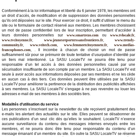
Conformément à la loi informatique et liberté du 6 janvier 1978, les membres ont
un droit d’accès, de modification et de suppression des données personnelles
qu’ils ont déposées sur le site. Pour exercer ce droit, il suffit d’utiliser le menu du
site ou le formulaire de contact réservé aux membres. Les membres choisissent
un mot de passe confidentiel lors de leur inscription, permettant d’accéder à
leurs données personnelles sur
www.smartrezo.com
ou
www.tvlocale.fr
,
www.tvcitoyenne.fr
,
www.jeunesreporterssansfrontieres.fr
,
www.trendy-
community.fr
,
www.veitech.com
,
www.femmeetcitoyennete.fr
,
www.medias-
francophones.com
, . Il incombe à chacun de choisir un mot de passe
suffisamment sûr pour se prémunir de toute tentative d’usurpation d’identité par
un tiers mal intentionné. La SASU LocaleTV ne pourra être tenu pour
responsable d’un tel accès à des données personnelles causé par une
sécurisation insuffisante de son compte par un membre. La SASU LocaleTV est
seule à avoir accès aux informations déposées par ses membres et ne les cède
en aucun cas à des tiers. Ces données peuvent être utilisées par la SASU
LocaleTV pour améliorer la pertinence de la distribution des publicités affichées
à ses membres. La SASU LocaleTV s’engage à ne pas revendre ou louer les
adresses e-mail de ses membres à des sociétés tiers.
Modalités d’utilisation du service
Les personnes s’inscrivant sur la newsletter du site reçoivent gratuitement des
e-mails les alertant des actualités sur le site. Elles peuvent se désabonner de
ces publications d’un seul clic dès qu’elles le souhaitent. LocaleTV n’exerce
aucune surveillance du contenu des messages internes envoyés entre les
membres, et ne pourra donc être tenu pour responsable du contenu d’un
message émanant d’un membre du site. En outre la SASU LocaleTV se réserve