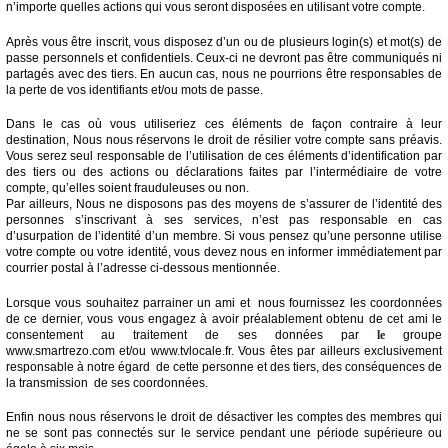
n’importe quelles actions qui vous seront disposées en utilisant votre compte.
Après vous être inscrit, vous disposez d’un ou de plusieurs login(s) et mot(s) de
passe personnels et confidentiels. Ceux-ci ne devront pas être communiqués ni
partagés avec des tiers. En aucun cas, nous ne pourrions être responsables de
la perte de vos identifiants et/ou mots de passe.
Dans le cas où vous utiliseriez ces éléments de façon contraire à leur
destination, Nous nous réservons le droit de résilier votre compte sans préavis.
Vous serez seul responsable de l’utilisation de ces éléments d’identification par
des tiers ou des actions ou déclarations faites par l’intermédiaire de votre
compte, qu’elles soient frauduleuses ou non.
Par ailleurs, Nous ne disposons pas des moyens de s’assurer de l’identité des
personnes s’inscrivant à ses services, n’est pas responsable en cas
d’usurpation de l’identité d’un membre. Si vous pensez qu’une personne utilise
votre compte ou votre identité, vous devez nous en informer immédiatement par
courrier postal à l’adresse ci-dessous mentionnée.
Lorsque vous souhaitez parrainer un ami et nous fournissez les coordonnées
de ce dernier, vous vous engagez à avoir préalablement obtenu de cet ami le
consentement au traitement de ses données par
le
groupe
www.smartrezo.com et/ou www.tvlocale.fr. Vous êtes par ailleurs exclusivement
responsable à notre égard de cette personne et des tiers, des conséquences de
la transmission de ses coordonnées.
Enfin nous nous réservons le droit de désactiver les comptes des membres qui
ne se sont pas connectés sur le service pendant une période supérieure ou