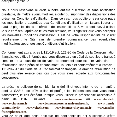
du
accepter d’y être lié.
groupe
Nous nous réservons le droit, à notre entière discrétion et sans notification
Blogs
préalable, de mettre à jour, modifier, ajouter ou supprimer des dispositions des
Prémium
présentes Conditions d’utilisation. Dans ce cas, nous publierons sur cette page
les modifications apportées aux Conditions d’utilisation en faisant figurer en
haut de page les dates de révision de ces conditions. Si vous continuez à utiliser
Inscription
le site et réseau après de telles modifications, vous signifiez que vous acceptez
annuaire
pro
les nouvelles Conditions d’utilisation. Il est de votre responsabilité de visiter
régulièrement le Site afin de prendre connaissance des éventuelles
modifications apportées aux Conditions d’utilisation.
Accès
éditeur
Conformément aux articles L 121-19 et L 121-20 du Code de la Consommation
français, vous êtes informés que vous disposez d’un délai de sept jours francs à
compter de la souscription de votre abonnement pour exercer votre droit de
rétractation, sans pénalité et sans motif. Toutefois et conformément à l’article L
121-20-2-1° du Code de la Consommation français, le droit de rétractation ne
peut plus être exercé dès lors que vous avez accédé aux fonctionnalités
concernées.
La présente politique de confidentialité définit et vous informe de la manière
dont la SASU LocaleTV utilise et protège les informations que vous nous
transmettez, le cas échéant, lorsque vous utilisez le présent site accessible à
partir de l’URL suivante :
www.smartrezo.com
ou
www.tvlocale.fr
,
www.tvcitoyenne.fr
,
www.jeunesreporterssansfrontieres.fr
,
www.trendy-
community.fr
,
www.veitech.com
,
www.femmeetcitoyennete.fr
,
www.medias-
francophones.com
,
Veuillez noter que cette politique de confidentialité est susceptible d’être