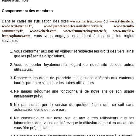
égale à six mois.
Comportement des membres
Dans le cadre de l’utilisation des sites
www.smartrezo.com
ou
www.tvlocale.fr
,
www.tvcitoyenne.fr
,
www.jeunesreporterssansfrontieres.fr
,
www.trendy-
community.fr
,
www.veitech.com
,
www.femmeetcitoyennete.fr
,
www.medias-
francophones.com
, vous vous engagez notamment à respecter les règles
suivantes :
Vous conformer aux lois en vigueur et respecter les droits des tiers, ainsi
que les présentes dispositions.
Vous comporter loyalement à l’égard de notre site et des autres
utilisateurs.
Respecter les droits de propriété intellectuelle afférents aux contenus
fournis par notre site et par les autres utilisateurs.
Ne jamais détourner une fonctionnalité de notre site de son usage
initialement prévu.
Ne pas surcharger le service de quelque façon que ce soit sans
autorisation écrite de notre part.
Ne communiquer sur notre site et aux autres utilisateurs que les
informations dont vous considérez que la diffusion ne peut en aucun cas
vous être préjudiciable.