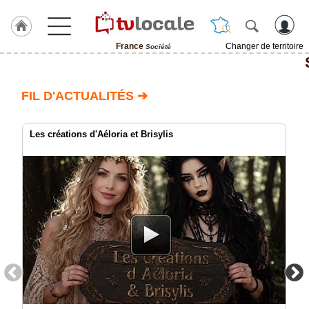
France
Changer de territoire
Société
J'adhère
à
Hulcoq
FIL D'ACTUALITÉS ➔
TvLocale
France
Les créations d'Aéloria et Brisylis
Accueil
RUBRIQUES
Agenda
Gazette
Vidéos
Médias