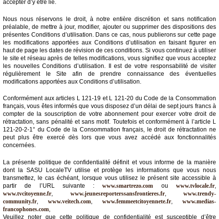
du
accepter d’y être lié.
groupe
Nous nous réservons le droit, à notre entière discrétion et sans notification
Blogs
préalable, de mettre à jour, modifier, ajouter ou supprimer des dispositions des
Prémium
présentes Conditions d’utilisation. Dans ce cas, nous publierons sur cette page
les modifications apportées aux Conditions d’utilisation en faisant figurer en
haut de page les dates de révision de ces conditions. Si vous continuez à utiliser
Inscription
le site et réseau après de telles modifications, vous signifiez que vous acceptez
annuaire
pro
les nouvelles Conditions d’utilisation. Il est de votre responsabilité de visiter
régulièrement le Site afin de prendre connaissance des éventuelles
modifications apportées aux Conditions d’utilisation.
Accès
éditeur
Conformément aux articles L 121-19 et L 121-20 du Code de la Consommation
français, vous êtes informés que vous disposez d’un délai de sept jours francs à
compter de la souscription de votre abonnement pour exercer votre droit de
rétractation, sans pénalité et sans motif. Toutefois et conformément à l’article L
121-20-2-1° du Code de la Consommation français, le droit de rétractation ne
peut plus être exercé dès lors que vous avez accédé aux fonctionnalités
concernées.
La présente politique de confidentialité définit et vous informe de la manière
dont la SASU LocaleTV utilise et protège les informations que vous nous
transmettez, le cas échéant, lorsque vous utilisez le présent site accessible à
partir de l’URL suivante :
www.smartrezo.com
ou
www.tvlocale.fr
,
www.tvcitoyenne.fr
,
www.jeunesreporterssansfrontieres.fr
,
www.trendy-
community.fr
,
www.veitech.com
,
www.femmeetcitoyennete.fr
,
www.medias-
francophones.com
,
Veuillez noter que cette politique de confidentialité est susceptible d’être