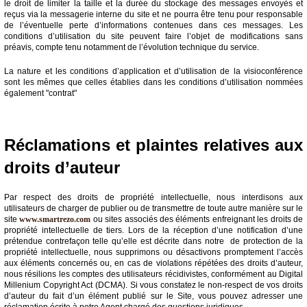
le droit de limiter la taille et la durée du stockage des messages envoyés et
reçus via la messagerie interne du site et ne pourra être tenu pour responsable
de l’éventuelle perte d’informations contenues dans ces messages. Les
conditions d’utilisation du site peuvent faire l’objet de modifications sans
préavis, compte tenu notamment de l’évolution technique du service.
La nature et les conditions d’application et d’utilisation de la visioconférence
sont les mêmes que celles établies dans les conditions d’utilisation nommées
également "contrat"
Réclamations et plaintes relatives aux
droits d’auteur
Par respect des droits de propriété intellectuelle, nous interdisons aux
utilisateurs de charger de publier ou de transmettre de toute autre manière sur le
site
www.smartrezo.com
ou sites associés des éléments enfreignant les droits de
propriété intellectuelle de tiers. Lors de la réception d’une notification d’une
prétendue contrefaçon telle qu’elle est décrite dans notre de protection de la
propriété intellectuelle, nous supprimons ou désactivons promptement l’accès
aux éléments concernés ou, en cas de violations répétées des droits d’auteur,
nous résilions les comptes des utilisateurs récidivistes, conformément au Digital
Millenium Copyright Act (DCMA). Si vous constatez le non-respect de vos droits
d’auteur du fait d’un élément publié sur le Site, vous pouvez adresser une
réclamation écrite à notre Agent chargé des questions juridiques.