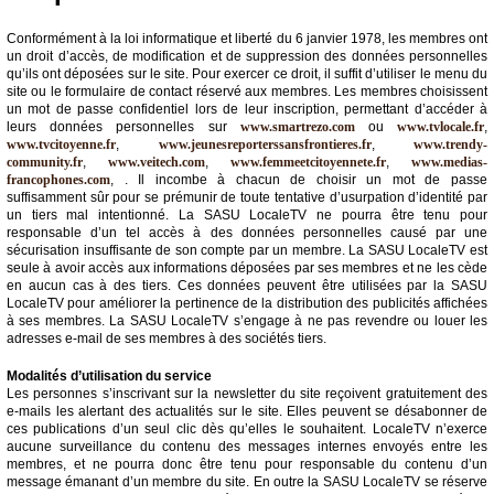
Conformément à la loi informatique et liberté du 6 janvier 1978, les membres ont
un droit d’accès, de modification et de suppression des données personnelles
qu’ils ont déposées sur le site. Pour exercer ce droit, il suffit d’utiliser le menu du
site ou le formulaire de contact réservé aux membres. Les membres choisissent
un mot de passe confidentiel lors de leur inscription, permettant d’accéder à
leurs données personnelles sur
www.smartrezo.com
ou
www.tvlocale.fr
,
www.tvcitoyenne.fr
,
www.jeunesreporterssansfrontieres.fr
,
www.trendy-
community.fr
,
www.veitech.com
,
www.femmeetcitoyennete.fr
,
www.medias-
francophones.com
, . Il incombe à chacun de choisir un mot de passe
suffisamment sûr pour se prémunir de toute tentative d’usurpation d’identité par
un tiers mal intentionné. La SASU LocaleTV ne pourra être tenu pour
responsable d’un tel accès à des données personnelles causé par une
sécurisation insuffisante de son compte par un membre. La SASU LocaleTV est
seule à avoir accès aux informations déposées par ses membres et ne les cède
en aucun cas à des tiers. Ces données peuvent être utilisées par la SASU
LocaleTV pour améliorer la pertinence de la distribution des publicités affichées
à ses membres. La SASU LocaleTV s’engage à ne pas revendre ou louer les
adresses e-mail de ses membres à des sociétés tiers.
Modalités d’utilisation du service
Les personnes s’inscrivant sur la newsletter du site reçoivent gratuitement des
e-mails les alertant des actualités sur le site. Elles peuvent se désabonner de
ces publications d’un seul clic dès qu’elles le souhaitent. LocaleTV n’exerce
aucune surveillance du contenu des messages internes envoyés entre les
membres, et ne pourra donc être tenu pour responsable du contenu d’un
message émanant d’un membre du site. En outre la SASU LocaleTV se réserve