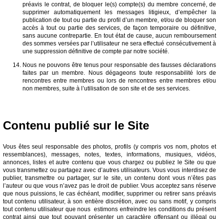
préavis le contrat, de bloquer le(s) compte(s) du membre concerné, de
supprimer automatiquement les messages litigieux, d’empêcher la
publication de tout ou partie du profil d’un membre, et/ou de bloquer son
accès à tout ou partie des services, de façon temporaire ou définitive,
sans aucune contrepartie. En tout état de cause, aucun remboursement
des sommes versées par l’utilisateur ne sera effectué consécutivement à
une suppression définitive de compte par notre société.
Nous ne pouvons être tenus pour responsable des fausses déclarations
faites par un membre. Nous dégageons toute responsabilité lors de
rencontres entre membres ou lors de rencontres entre membres et/ou
non membres, suite à l’utilisation de son site et de ses services.
Contenu publié sur le Site
Vous êtes seul responsable des photos, profils (y compris vos nom, photos et
ressemblances), messages, notes, textes, informations, musiques, vidéos,
annonces, listes et autre contenu que vous chargez ou publiez le Site ou que
vous transmettez ou partagez avec d’autres utilisateurs. Vous vous interdisez de
publier, transmettre ou partager, sur le site, un contenu dont vous n’êtes pas
l’auteur ou que vous n’avez pas le droit de publier. Vous acceptez sans réserve
que nous puissions, le cas échéant, modifier, supprimer ou retirer sans préavis
tout contenu utilisateur, à son entière discrétion, avec ou sans motif, y compris
tout contenu utilisateur que nous estimons enfreindre les conditions du présent
contrat ainsi que tout pouvant présenter un caractère offensant ou illégal ou