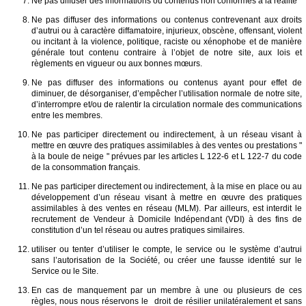
Ne pas diffuser des informations ou contenus non conformes à la réalité
Ne pas diffuser des informations ou contenus contrevenant aux droits
d’autrui ou à caractère diffamatoire, injurieux, obscène, offensant, violent
ou incitant à la violence, politique, raciste ou xénophobe et de manière
générale tout contenu contraire à l’objet de notre site, aux lois et
règlements en vigueur ou aux bonnes mœurs.
Ne pas diffuser des informations ou contenus ayant pour effet de
diminuer, de désorganiser, d’empêcher l’utilisation normale de notre site,
d’interrompre et/ou de ralentir la circulation normale des communications
entre les membres.
Ne pas participer directement ou indirectement, à un réseau visant à
mettre en œuvre des pratiques assimilables à des ventes ou prestations "
à la boule de neige " prévues par les articles L 122-6 et L 122-7 du code
de la consommation français.
Ne pas participer directement ou indirectement, à la mise en place ou au
développement d’un réseau visant à mettre en œuvre des pratiques
assimilables à des ventes en réseau (MLM). Par ailleurs, est interdit le
recrutement de Vendeur à Domicile Indépendant (VDI) à des fins de
constitution d’un tel réseau ou autres pratiques similaires.
utiliser ou tenter d’utiliser le compte, le service ou le système d’autrui
sans l’autorisation de la Société, ou créer une fausse identité sur le
Service ou le Site.
En cas de manquement par un membre à une ou plusieurs de ces
règles, nous nous réservons le droit de résilier unilatéralement et sans