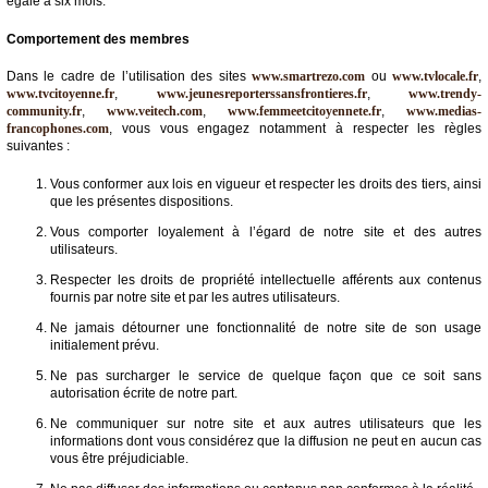
égale à six mois.
Comportement des membres
Dans le cadre de l’utilisation des sites
www.smartrezo.com
ou
www.tvlocale.fr
,
www.tvcitoyenne.fr
,
www.jeunesreporterssansfrontieres.fr
,
www.trendy-
community.fr
,
www.veitech.com
,
www.femmeetcitoyennete.fr
,
www.medias-
francophones.com
, vous vous engagez notamment à respecter les règles
suivantes :
Vous conformer aux lois en vigueur et respecter les droits des tiers, ainsi
que les présentes dispositions.
Vous comporter loyalement à l’égard de notre site et des autres
utilisateurs.
Respecter les droits de propriété intellectuelle afférents aux contenus
fournis par notre site et par les autres utilisateurs.
Ne jamais détourner une fonctionnalité de notre site de son usage
initialement prévu.
Ne pas surcharger le service de quelque façon que ce soit sans
autorisation écrite de notre part.
Ne communiquer sur notre site et aux autres utilisateurs que les
informations dont vous considérez que la diffusion ne peut en aucun cas
vous être préjudiciable.