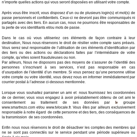
n’importe quelles actions qui vous seront disposées en utilisant votre compte.
Après vous être inscrit, vous disposez d’un ou de plusieurs login(s) et mot(s) de
passe personnels et confidentiels. Ceux-ci ne devront pas être communiqués ni
partagés avec des tiers. En aucun cas, nous ne pourrions être responsables de
la perte de vos identifiants et/ou mots de passe.
Dans le cas où vous utiliseriez ces éléments de façon contraire à leur
destination, Nous nous réservons le droit de résilier votre compte sans préavis.
Vous serez seul responsable de l’utilisation de ces éléments d’identification par
des tiers ou des actions ou déclarations faites par l’intermédiaire de votre
compte, qu’elles soient frauduleuses ou non.
Par ailleurs, Nous ne disposons pas des moyens de s’assurer de l’identité des
personnes s’inscrivant à ses services, n’est pas responsable en cas
d’usurpation de l’identité d’un membre. Si vous pensez qu’une personne utilise
votre compte ou votre identité, vous devez nous en informer immédiatement par
courrier postal à l’adresse ci-dessous mentionnée.
Lorsque vous souhaitez parrainer un ami et nous fournissez les coordonnées
de ce dernier, vous vous engagez à avoir préalablement obtenu de cet ami le
consentement au traitement de ses données par
le
groupe
www.smartrezo.com et/ou www.tvlocale.fr. Vous êtes par ailleurs exclusivement
responsable à notre égard de cette personne et des tiers, des conséquences de
la transmission de ses coordonnées.
Enfin nous nous réservons le droit de désactiver les comptes des membres qui
ne se sont pas connectés sur le service pendant une période supérieure ou