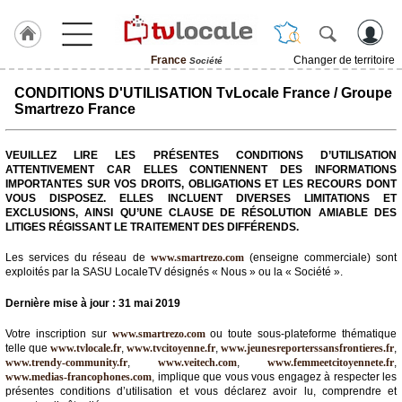
France
Changer de territoire
Société
J'adhère
CONDITIONS D'UTILISATION TvLocale France / Groupe
à
Smartrezo France
Hulcoq
VEUILLEZ LIRE LES PRÉSENTES CONDITIONS D’UTILISATION
TvLocale
ATTENTIVEMENT CAR ELLES CONTIENNENT DES INFORMATIONS
France
IMPORTANTES SUR VOS DROITS, OBLIGATIONS ET LES RECOURS DONT
VOUS DISPOSEZ. ELLES INCLUENT DIVERSES LIMITATIONS ET
Accueil
EXCLUSIONS, AINSI QU’UNE CLAUSE DE RÉSOLUTION AMIABLE DES
LITIGES RÉGISSANT LE TRAITEMENT DES DIFFÉRENDS.
RUBRIQUES
Les services du réseau de
www.smartrezo.com
(enseigne commerciale) sont
exploités par la SASU LocaleTV désignés « Nous » ou la « Société ».
Agenda
Dernière mise à jour : 31 mai 2019
Gazette
Votre inscription sur
www.smartrezo.com
ou toute sous-plateforme thématique
telle que
www.tvlocale.fr
,
www.tvcitoyenne.fr
,
www.jeunesreporterssansfrontieres.fr
,
Vidéos
www.trendy-community.fr
,
www.veitech.com
,
www.femmeetcitoyennete.fr
,
www.medias-francophones.com
, implique que vous vous engagez à respecter les
Médias
présentes conditions d’utilisation et vous déclarez avoir lu, comprendre et