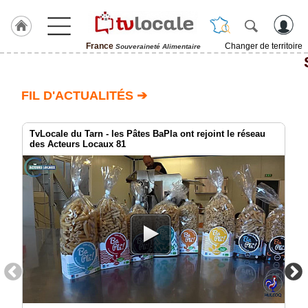
France
Changer de territoire
Souveraineté Alimentaire
J'adhère
à
Hulcoq
FIL D'ACTUALITÉS ➔
TvLocale
France
TvLocale du Tarn - les Pâtes BaPla ont rejoint le réseau
des Acteurs Locaux 81
Accueil
RUBRIQUES
Agenda
Gazette
Vidéos
Médias