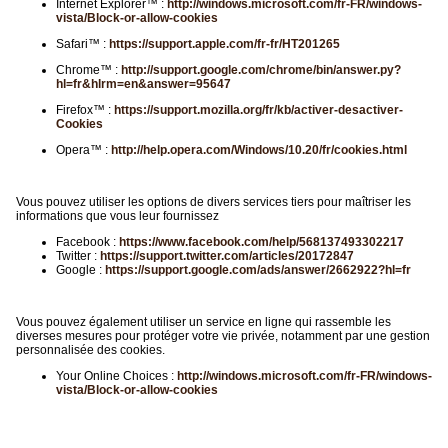
Internet Explorer™ :
http://windows.microsoft.com/fr-FR/windows-
vista/Block-or-allow-cookies
Safari™ :
https://support.apple.com/fr-fr/HT201265
Chrome™ :
http://support.google.com/chrome/bin/answer.py?
hl=fr&hlrm=en&answer=95647
Firefox™ :
https://support.mozilla.org/fr/kb/activer-desactiver-
Cookies
Opera™ :
http://help.opera.com/Windows/10.20/fr/cookies.html
Vous pouvez utiliser les options de divers services tiers pour maîtriser les
informations que vous leur fournissez
Facebook :
https://www.facebook.com/help/568137493302217
Twitter :
https://support.twitter.com/articles/20172847
Google :
https://support.google.com/ads/answer/2662922?hl=fr
Vous pouvez également utiliser un service en ligne qui rassemble les
diverses mesures pour protéger votre vie privée, notamment par une gestion
personnalisée des cookies.
Your Online Choices :
http://windows.microsoft.com/fr-FR/windows-
vista/Block-or-allow-cookies