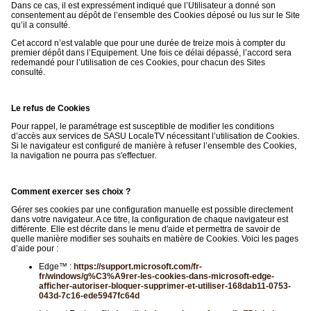
Dans ce cas, il est expressément indiqué que l’Utilisateur a donné son
consentement au dépôt de l’ensemble des Cookies déposé ou lus sur le Site
qu’il a consulté.
Cet accord n’est valable que pour une durée de treize mois à compter du
premier dépôt dans l’Equipement. Une fois ce délai dépassé, l’accord sera
redemandé pour l’utilisation de ces Cookies, pour chacun des Sites
consulté.
Le refus de Cookies
Pour rappel, le paramétrage est susceptible de modifier les conditions
d’accès aux services de SASU LocaleTV nécessitant l’utilisation de Cookies.
Si le navigateur est configuré de manière à refuser l’ensemble des Cookies,
la navigation ne pourra pas s'effectuer.
Comment exercer ses choix ?
Gérer ses cookies par une configuration manuelle est possible directement
dans votre navigateur. A ce titre, la configuration de chaque navigateur est
différente. Elle est décrite dans le menu d'aide et permettra de savoir de
quelle manière modifier ses souhaits en matière de Cookies. Voici les pages
d’aide pour :
Edge™ :
https://support.microsoft.com/fr-
fr/windows/g%C3%A9rer-les-cookies-dans-microsoft-edge-
afficher-autoriser-bloquer-supprimer-et-utiliser-168dab11-0753-
043d-7c16-ede5947fc64d