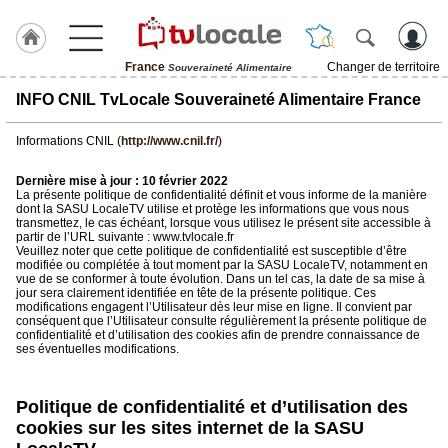
France
Changer de territoire
Souveraineté Alimentaire
J'adhère
INFO CNIL TvLocale Souveraineté Alimentaire France
à
Hulcoq
Informations CNIL (
http://www.cnil.fr/
)
TvLocale
Dernière mise à jour : 10 février 2022
France
La présente politique de confidentialité définit et vous informe de la manière
dont la SASU LocaleTV utilise et protège les informations que vous nous
transmettez, le cas échéant, lorsque vous utilisez le présent site accessible à
Accueil
partir de l’URL suivante : www.tvlocale.fr
Veuillez noter que cette politique de confidentialité est susceptible d’être
modifiée ou complétée à tout moment par la SASU LocaleTV, notamment en
RUBRIQUES
vue de se conformer à toute évolution. Dans un tel cas, la date de sa mise à
jour sera clairement identifiée en tête de la présente politique. Ces
modifications engagent l’Utilisateur dès leur mise en ligne. Il convient par
Agenda
conséquent que l’Utilisateur consulte régulièrement la présente politique de
confidentialité et d’utilisation des cookies afin de prendre connaissance de
ses éventuelles modifications.
Gazette
Vidéos
Politique de confidentialité et d’utilisation des
cookies sur les sites internet de la SASU
Médias