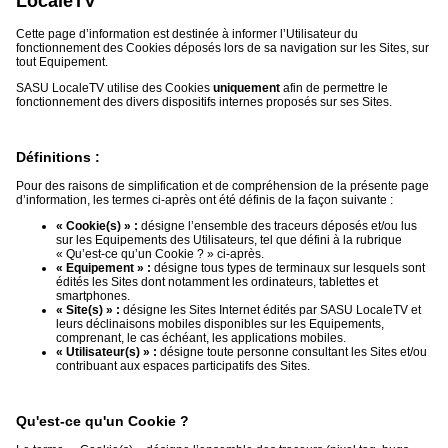
LocaleTV
du
groupe
Cette page d’information est destinée à informer l’Utilisateur du
fonctionnement des Cookies déposés lors de sa navigation sur les Sites, sur
Blogs
tout Equipement.
Prémium
SASU LocaleTV utilise des Cookies
uniquement
afin de permettre le
fonctionnement des divers dispositifs internes proposés sur ses Sites.
Inscription
annuaire
pro
Définitions :
Accès
éditeur
Pour des raisons de simplification et de compréhension de la présente page
d’information, les termes ci-après ont été définis de la façon suivante :
« Cookie(s) » :
désigne l’ensemble des traceurs déposés et/ou lus
sur les Equipements des Utilisateurs, tel que défini à la rubrique
« Qu’est-ce qu’un Cookie ? » ci-après.
« Equipement » :
désigne tous types de terminaux sur lesquels sont
édités les Sites dont notamment les ordinateurs, tablettes et
smartphones.
« Site(s) » :
désigne les Sites Internet édités par SASU LocaleTV et
leurs déclinaisons mobiles disponibles sur les Equipements,
comprenant, le cas échéant, les applications mobiles.
« Utilisateur(s) » :
désigne toute personne consultant les Sites et/ou
contribuant aux espaces participatifs des Sites.
Qu'est-ce qu'un Cookie ?