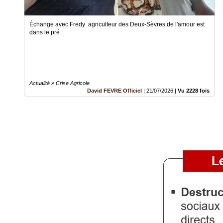
Médias
du
groupe
Échange avec Fredy agriculteur des Deux-Sèvres de l'amour est
dans le pré
Blogs
Prémium
Inscription
annuaire
pro
Actualité » Crise Agricole
David FEVRE Officiel
|
21/07/2026
|
Vu 2228 fois
Accès
éditeur