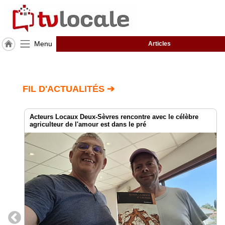
Menu
Articles
J'adhère
à
Hulcoq
FIL D'ACTUALITÉS ➔
TvLocale
France
Acteurs Locaux Deux-Sèvres rencontre avec le célèbre
agriculteur de l'amour est dans le pré
Accueil
RUBRIQUES
Agenda
Gazette
Vidéos