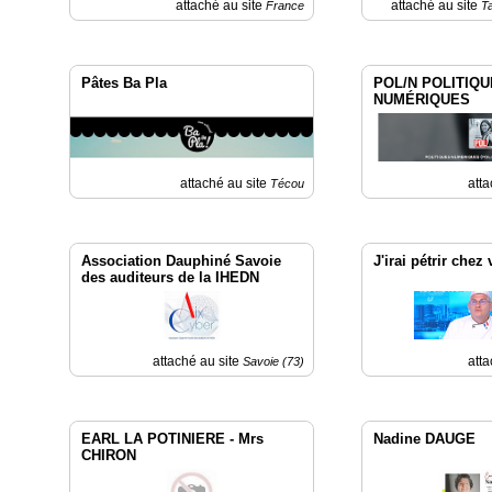
attaché au site
attaché au site
France
T
Médias
du
groupe
Pâtes Ba Pla
POL/N POLITIQ
Blogs
NUMÉRIQUES
Prémium
Inscription
annuaire
pro
attaché au site
atta
Técou
Accès
éditeur
Association Dauphiné Savoie
J'irai pétrir chez
des auditeurs de la IHEDN
attaché au site
atta
Savoie (73)
EARL LA POTINIERE - Mrs
Nadine DAUGE
CHIRON