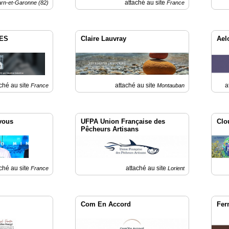
attaché au site
arn-et-Garonne (82)
France
UES
Claire Lauvray
Aelo
ché au site
attaché au site
a
France
Montauban
 vous
UFPA Union Française des
Clo
Pêcheurs Artisans
ché au site
attaché au site
France
Lorient
Com En Accord
Fer