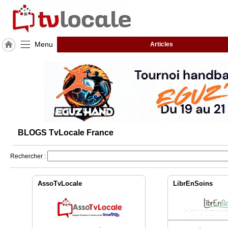
Menu
Articles
J'adhère
à
Hulcoq
TvLocale
France
Accueil
BLOGS TvLocale France
RUBRIQUES
Rechercher :
Agenda
AssoTvLocale
LibrEnSoins
Gazette
Vidéos