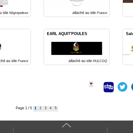
u site
attaché au site
Nègrepelisse
France
EARL AQUIT'POULES
Sal
ché au site
attaché au site
France
HULCOQ
Page 1 / 5
1
2
3
4
5