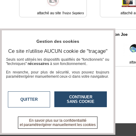
attaché au site
attaché a
Treize Septiers
Espace Enéa
Job Mon Joe
Gestion des cookies
Ce site n'utilise AUCUN cookie de "traçage"
Seuls sont utilisés les dispositifs qualifiés de "fonctionnels" ou
attaché au site
atta
Montauban
"techniques"
nécessaires
à son fonctionnement..
En revanche, pour plus de sécurité, vous pouvez toujours
paramétrer/gérer manuellement ceux-ci dans votre navigateur.
CONTINUER
QUITTER
SANS COOKIE
En savoir plus sur la confidentialité
et paramétrer/gérer manuellement les cookies