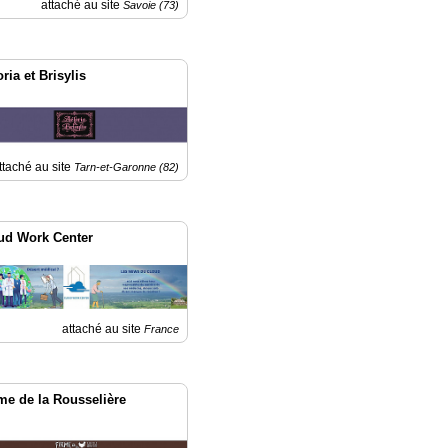
attaché au site
Savoie (73)
ria et Brisylis
ttaché au site
Tarn-et-Garonne (82)
ud Work Center
attaché au site
France
me de la Rousselière