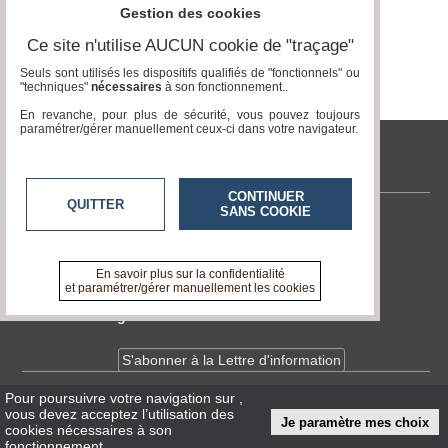
Gestion des cookies
Ce site n'utilise AUCUN cookie de "traçage"
Seuls sont utilisés les dispositifs qualifiés de "fonctionnels" ou
"techniques"
nécessaires
à son fonctionnement..
En revanche, pour plus de sécurité, vous pouvez toujours
paramétrer/gérer manuellement ceux-ci dans votre navigateur.
tvlocale.fr
CONTINUER
QUITTER
SANS COOKIE
Contactez-nous
En savoir +
A propos de tvlocale.fr
En savoir plus sur la confidentialité
et paramétrer/gérer manuellement les cookies
Devenir délégué
S'abonner à la Lettre d'information
Pour poursuivre votre navigation sur
,
Infos
CNIL/RGPD
vous devez acceptez l’utilisation des
Je paramètre mes choix
Conditions Générales d'Utilisation
cookies nécessaires à son
fonctionnement.