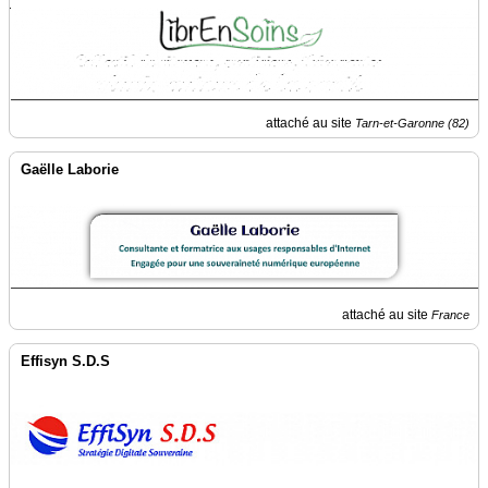
du
groupe
Blogs
Prémium
Inscription
attaché au site
Tarn-et-Garonne (82)
annuaire
pro
Gaëlle Laborie
Accès
éditeur
attaché au site
France
Effisyn S.D.S