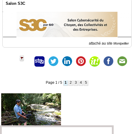
Salon S3C
attaché au site
Montpellier
Page 1 / 5
1
2
3
4
5