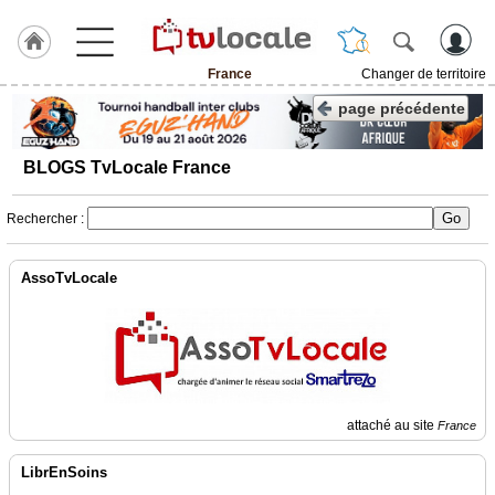
France
Changer de territoire
J'adhère
page précédente
à
Hulcoq
BLOGS TvLocale France
TvLocale
France
Rechercher :
Accueil
AssoTvLocale
RUBRIQUES
Agenda
Gazette
attaché au site
France
Vidéos
LibrEnSoins
Médias