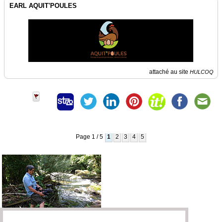
EARL AQUIT'POULES
attaché au site
HULCOQ
Page 1 / 5
1
2
3
4
5