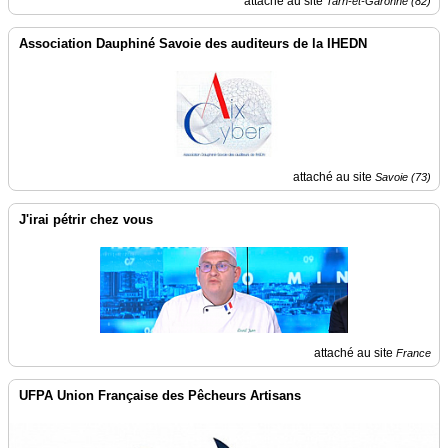
attaché au site
Tarn-et-Garonne (82)
Association Dauphiné Savoie des auditeurs de la IHEDN
attaché au site
Savoie (73)
J'irai pétrir chez vous
attaché au site
France
UFPA Union Française des Pêcheurs Artisans