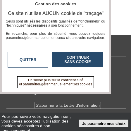
Gestion des cookies
Ce site n'utilise AUCUN cookie de "traçage"
Seuls sont utilisés les dispositifs qualifiés de "fonctionnels" ou
"techniques"
nécessaires
à son fonctionnement..
En revanche, pour plus de sécurité, vous pouvez toujours
paramétrer/gérer manuellement ceux-ci dans votre navigateur.
tvlocale.fr
CONTINUER
QUITTER
SANS COOKIE
Contactez-nous
En savoir +
A propos de tvlocale.fr
En savoir plus sur la confidentialité
et paramétrer/gérer manuellement les cookies
Devenir délégué
S'abonner à la Lettre d'information
Pour poursuivre votre navigation sur
,
Infos
CNIL/RGPD
vous devez acceptez l’utilisation des
Je paramètre mes choix
Conditions Générales d'Utilisation
cookies nécessaires à son
fonctionnement.