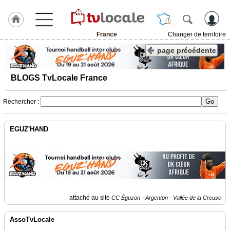
France
Changer de territoire
J'adhère
page précédente
à
Hulcoq
BLOGS TvLocale France
TvLocale
France
Rechercher :
Accueil
EGUZ'HAND
RUBRIQUES
Agenda
Gazette
attaché au site
CC Éguzon - Argenton - Vallée de la Creuse
Vidéos
AssoTvLocale
Médias