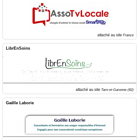
du
groupe
Blogs
Prémium
Inscription
attaché au site
France
annuaire
pro
LibrEnSoins
Accès
éditeur
attaché au site
Tarn-et-Garonne (82)
Gaëlle Laborie