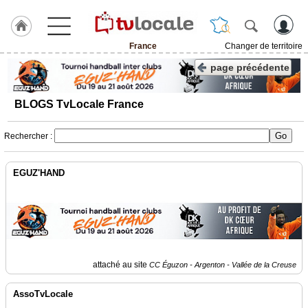
France
Changer de territoire
J'adhère
page précédente
à
Hulcoq
BLOGS TvLocale France
TvLocale
France
Rechercher :
Accueil
EGUZ'HAND
RUBRIQUES
Agenda
Gazette
attaché au site
CC Éguzon - Argenton - Vallée de la Creuse
Vidéos
AssoTvLocale
Médias