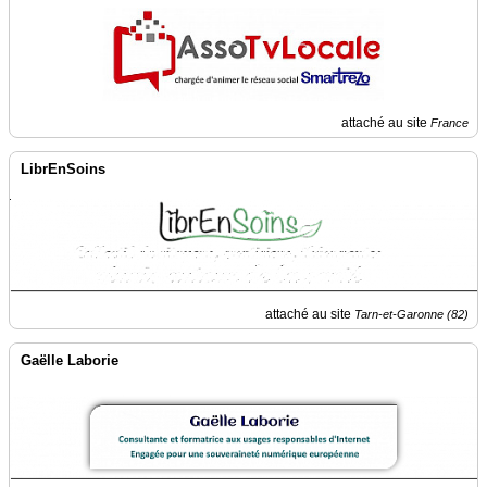
du
groupe
Blogs
Prémium
Inscription
attaché au site
France
annuaire
pro
LibrEnSoins
Accès
éditeur
attaché au site
Tarn-et-Garonne (82)
Gaëlle Laborie