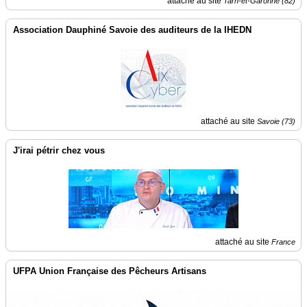
attaché au site
Tarn-et-Garonne (82)
Association Dauphiné Savoie des auditeurs de la IHEDN
attaché au site
Savoie (73)
J'irai pétrir chez vous
attaché au site
France
UFPA Union Française des Pêcheurs Artisans