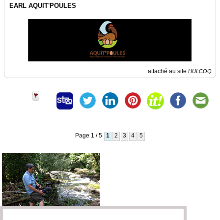
EARL AQUIT'POULES
attaché au site
HULCOQ
Page 1 / 5
1
2
3
4
5