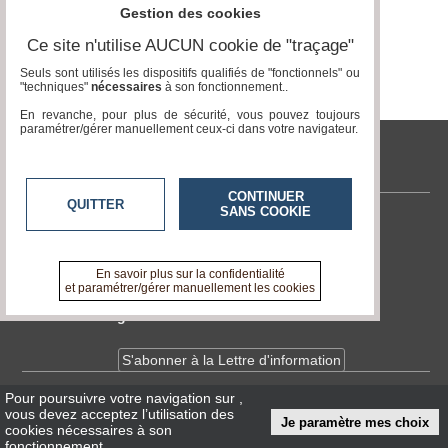
Gestion des cookies
Ce site n'utilise AUCUN cookie de "traçage"
Seuls sont utilisés les dispositifs qualifiés de "fonctionnels" ou
"techniques"
nécessaires
à son fonctionnement..
En revanche, pour plus de sécurité, vous pouvez toujours
paramétrer/gérer manuellement ceux-ci dans votre navigateur.
tvlocale.fr
CONTINUER
QUITTER
SANS COOKIE
Contactez-nous
En savoir +
A propos de tvlocale.fr
En savoir plus sur la confidentialité
et paramétrer/gérer manuellement les cookies
Devenir délégué
S'abonner à la Lettre d'information
Pour poursuivre votre navigation sur
,
Infos
CNIL/RGPD
vous devez acceptez l’utilisation des
Je paramètre mes choix
Conditions Générales d'Utilisation
cookies nécessaires à son
fonctionnement.