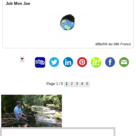
Job Mon Joe
attaché au site
France
Page 1 / 5
1
2
3
4
5