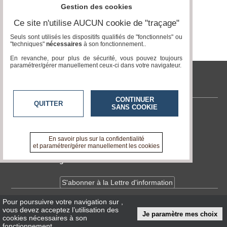
Gestion des cookies
Ce site n'utilise AUCUN cookie de "traçage"
Seuls sont utilisés les dispositifs qualifiés de "fonctionnels" ou
"techniques"
nécessaires
à son fonctionnement..
En revanche, pour plus de sécurité, vous pouvez toujours
paramétrer/gérer manuellement ceux-ci dans votre navigateur.
tvlocale.fr
CONTINUER
QUITTER
SANS COOKIE
Contactez-nous
En savoir +
A propos de tvlocale.fr
En savoir plus sur la confidentialité
et paramétrer/gérer manuellement les cookies
Devenir délégué
S'abonner à la Lettre d'information
Pour poursuivre votre navigation sur
,
Infos
CNIL/RGPD
vous devez acceptez l’utilisation des
Je paramètre mes choix
Conditions Générales d'Utilisation
cookies nécessaires à son
fonctionnement.