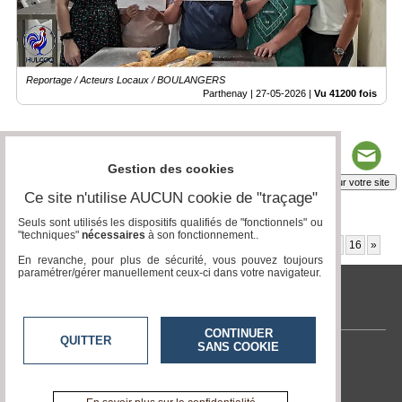
Reportage / Acteurs Locaux / BOULANGERS
Parthenay |
27-05-2026
|
Vu 41200 fois
Gestion des cookies
Insérez sur votre site
Ce site n'utilise AUCUN cookie de "traçage"
Seuls sont utilisés les dispositifs qualifiés de "fonctionnels" ou
"techniques"
nécessaires
à son fonctionnement..
Page 1 / 28
1
2
3
4
5
6
7
8
9
10
11
12
13
14
15
16
»
En revanche, pour plus de sécurité, vous pouvez toujours
paramétrer/gérer manuellement ceux-ci dans votre navigateur.
tvlocale.fr
CONTINUER
QUITTER
SANS COOKIE
Contactez-nous
En savoir +
A propos de tvlocale.fr