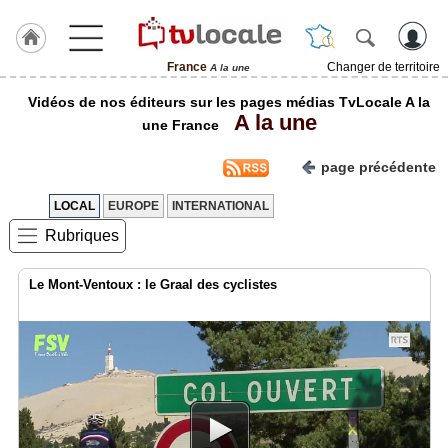
France
Changer de territoire
A la une
J'adhère
Vidéos de nos éditeurs sur les pages médias TvLocale A la
à
A la une
Hulcoq
une France
page précédente
TvLocale
France
LOCAL
EUROPE
INTERNATIONAL
Accueil
Rubriques
RUBRIQUES
Le Mont-Ventoux : le Graal des cyclistes
Agenda
Gazette
Vidéos
Médias