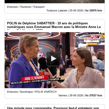
Emission / Tourisme / Transport
Toulouse Lalande |
29-06-2026
|
Vu 33975 fois
POL/N de Delphine SABATTIER - 10 ans de politiques
numériques sous Emmanuel Macron avec la Ministre Anne Le
Henanff à Vivatech 2026
Emission / Numérique / POL/N VIVATECH
Vannes |
28-06-2026
|
Vu 37537 fois
Une minute pour comprendre. Pourquoi faut-il entretenir son