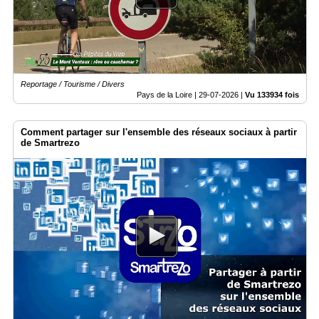
du
groupe
Blogs
Prémium
Inscription
Reportage / Tourisme / Divers
annuaire
pro
Pays de la Loire |
29-07-2026
|
Vu 133934 fois
Accès
Comment partager sur l'ensemble des réseaux sociaux à partir
éditeur
de Smartrezo