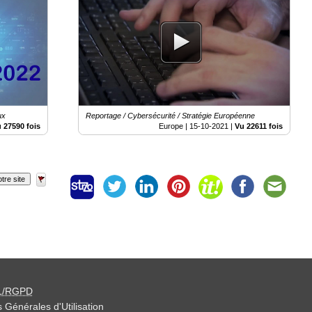
umérique
ux
Reportage / Cybersécurité / Stratégie Européenne
 27590 fois
Europe |
15-10-2021
|
Vu 22611 fois
tre site
L/RGPD
 Générales d'Utilisation