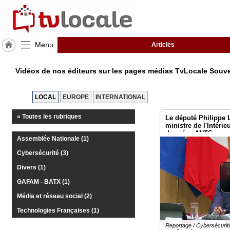
Menu
Articles
J'adhère
à
Vidéos de nos éditeurs sur les pages médias TvLocale Sou
Hulcoq
LOCAL
EUROPE
INTERNATIONAL
TvLocale
France
« Toutes les rubriques
Le député Philippe 
ministre de l'Intérieu
Accueil
données ANTS
Assemblée Nationale (1)
RUBRIQUES
Cybersécurité (3)
Divers (1)
Agenda
GAFAM - BATX (1)
Média et réseau social (2)
Gazette
Technologies Françaises (1)
Vidéos
Reportage / Cybersécurit