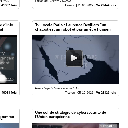
LATOMBE
Emission / Divers / Divers
 41957 fois
France |
11-06-2022
|
Vu 22444 fois
e d'info
Tv Locale Paris : Laurence Devillers "un
al
chatbot est un robot et pas un être humain
Reportage / Cybersécurité / Bot
 46068 fois
France |
05-12-2021
|
Vu 21321 fois
Une solide stratégie de cybersécurité de
rogramme
l'Union européenne
lle,
e2022