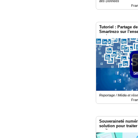
des Données
Médias
Fra
du
groupe
Blogs
Tutoriel : Partage de
Prémium
Smartrezo sur l'ens
sociaux.
Inscription
annuaire
pro
Accès
éditeur
Reportage / Média et rése
Fra
Souveraineté numér
solution pour trait
mails