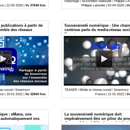
Reportage / Assemblée Nationale / Philippe 
nce |
12-05-2026
|
Vu 37549 fois
Philippe Latombe |
02-04-2026
|
Vu
 publications à partir de
Souveraineté numérique - Une chain
emble des réseaux
continue parle du media-réseau soci
Smartrezo
au social / Smartrezo
TEASER / Média et réseau social / Smartrezo
nce |
19-01-2022
|
Vu 32944 fois
France |
11-01-2022
|
Vu
ique : eMana, une
La souveraineté numérique doit
er automatiquement vos
impérativement être un pilier du p
des candidats à l'élection présidentie
qu'en pensez-vous ? #Présidentiell