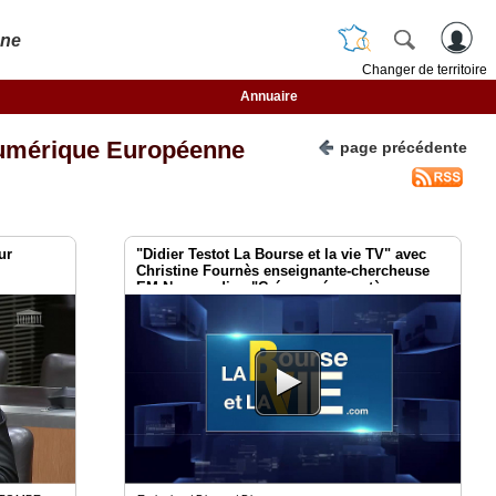
nne
Changer de territoire
Annuaire
umérique Européenne
page précédente
ur
"Didier Testot La Bourse et la vie TV" avec
Christine Fournès enseignante-chercheuse
EM Normandie : "Créer un écosystème
autour du digital".