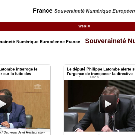
France
Souveraineté Numérique Europée
WebTv
Souveraineté N
veraineté Numérique Européenne France
Latombe interroge le
Le député Philippe Latombe alerte s
r sur la fuite des
l'urgence de transposer la directive
européenne NIS2
é / Sauvegarde et Restauration