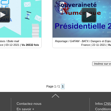
@platombe #gafam #SouverainetéN
ses / Boite mail
Reportage / GAFAM - BATX / Dangers et Enje
nce |
03-12-2021
|
Vu 26532 fois
France |
22-11-2021
|
Vu
Insérez sur vo
Page 1 / 1
1
Contactez-nous
Infos
CNI
En savoir +
Conditions