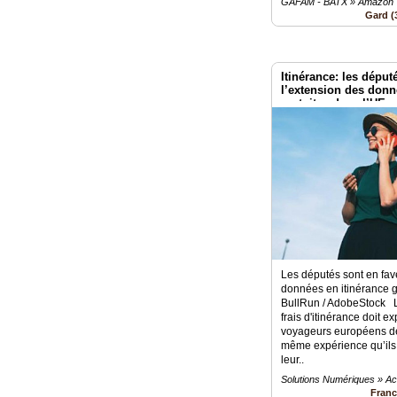
GAFAM - BATX » Amazon
Gard (
Itinérance: les déput
l’extension des donn
gratuites dans l’UE
Les députés sont en fav
données en itinérance g
BullRun / AdobeStock L
frais d'itinérance doit e
voyageurs européens dev
même expérience qu’ils 
leur..
Solutions Numériques » Ac
Fran