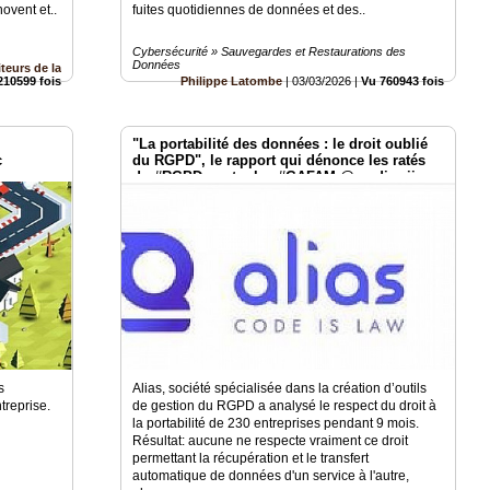
novent et..
fuites quotidiennes de données et des..
Cybersécurité » Sauvegardes et Restaurations des
Données
teurs de la
210599 fois
Philippe Latombe
|
03/03/2026
|
Vu 760943 fois
"La portabilité des données : le droit oublié
c
du RGPD", le rapport qui dénonce les ratés
du #RGPD contre les #GAFAM @medjawii
@AliasCodeislaw
s
Alias, société spécialisée dans la création d’outils
ntreprise.
de gestion du RGPD a analysé le respect du droit à
la portabilité de 230 entreprises pendant 9 mois.
Résultat: aucune ne respecte vraiment ce droit
permettant la récupération et le transfert
automatique de données d'un service à l'autre,