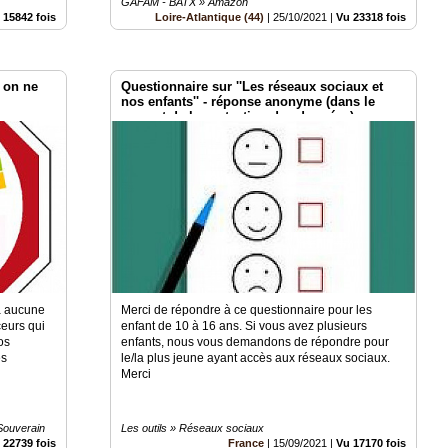
GAFAM - BATX » Amazon
 15842 fois
Loire-Atlantique (44)
|
25/10/2021
|
Vu 23318 fois
 on ne
Questionnaire sur ''Les réseaux sociaux et
nos enfants'' - réponse anonyme (dans le
respect de la protection des données)
 a aucune
Merci de répondre à ce questionnaire pour les
ceurs qui
enfant de 10 à 16 ans. Si vous avez plusieurs
os
enfants, nous vous demandons de répondre pour
es
le/la plus jeune ayant accès aux réseaux sociaux.
Merci
Souverain
Les outils » Réseaux sociaux
 22739 fois
France
|
15/09/2021
|
Vu 17170 fois