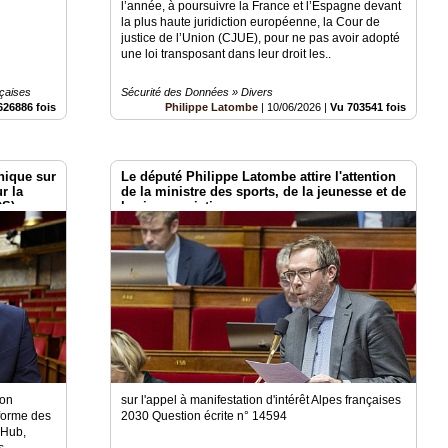
l’année, à poursuivre la France et l’Espagne devant
la plus haute juridiction européenne, la Cour de
justice de l’Union (CJUE), pour ne pas avoir adopté
une loi transposant dans leur droit les..
çaises
Sécurité des Données » Divers
626886 fois
Philippe Latombe
|
10/06/2026
|
Vu 703541 fois
nique sur
Le député Philippe Latombe attire l'attention
r la
de la ministre des sports, de la jeunesse et de
DS)
la vie associative
ion
sur l'appel à manifestation d'intérêt Alpes françaises
eforme des
2030 Question écrite n° 14594
 Hub,
s,