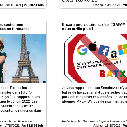
GAFAM - BATX » Amazon
30)
|
09/11/2021
|
Vu 29541 fois
France
|
03/11/2021
|
Vu
és soutiennent
Encore une victoire sur les #GAFAM,
ées en itinérance
nous arrête plus !
eur de l’extension des
Je vous rappelle que sur Smartrezo il n'y
ratuites dans l’UE. ©
balise de traçage, analytique et autres tra
e système supprimant les
puissent vampiriser les données tant de n
xpirer le 30 juin 2022 Les
abonnés PREMIUM que de nos internaut
raient bénéficier de la
soient à l’étranger ou dans
cessibles en Itinérance
Protection des Données » Espace Numérique 
ce
|
17/10/2021
|
Vu 812866 fois
Albias
|
15/10/2021
|
Vu