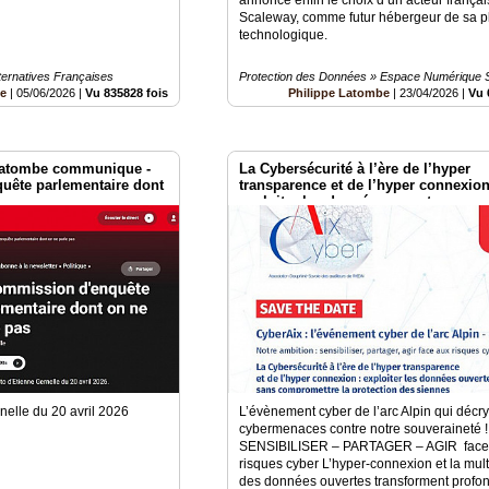
Scaleway, comme futur hébergeur de sa p
technologique.
ternatives Françaises
Protection des Données » Espace Numérique 
be
|
05/06/2026
|
Vu 835828 fois
Philippe Latombe
|
23/04/2026
|
Vu 
 Latombe communique -
La Cybersécurité à l’ère de l’hyper
uête parlementaire dont
transparence et de l’hyper connexion
exploiter les données ouvertes sans
compromettre la protection des sien
nelle du 20 avril 2026
L’évènement cyber de l’arc Alpin qui décry
cybermenaces contre notre souveraineté ! 
SENSIBILISER – PARTAGER – AGIR face
risques cyber L’hyper-connexion et la mult
des données ouvertes transforment profo