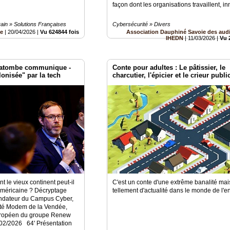
façon dont les organisations travaillent, in
in » Solutions Françaises
Cybersécurité » Divers
be
|
20/04/2026
|
Vu 624844 fois
Association Dauphiné Savoie des audi
IHEDN
|
11/03/2026
|
Vu 
 Latombe communique -
Conte pour adultes : Le pâtissier, le
lonisée" par la tech
charcutier, l'épicier et le crieur publi
 le vieux continent peut-il
C'est un conte d'une extrême banalité mai
 américaine ? Décryptage
tellement d'actualité dans le monde de l'e
ondateur du Campus Cyber,
té Modem de la Vendée,
uropéen du groupe Renew
02/2026 64' Présentation