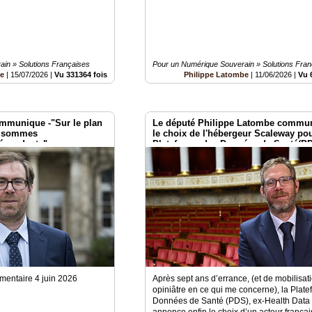
in » Solutions Françaises
Pour un Numérique Souverain » Solutions Fran
be
|
15/07/2026
|
Vu 331364 fois
Philippe Latombe
|
11/06/2026
|
Vu 
mmunique -"Sur le plan
Le député Philippe Latombe commu
s sommes
le choix de l'hébergeur Scaleway pou
dépendants"
Plateforme des Données de Santé(P
ementaire 4 juin 2026
Après sept ans d’errance, (et de mobilisat
opiniâtre en ce qui me concerne), la Plat
Données de Santé (PDS), ex-Health Data
annonce enfin le choix d’un acteur françai