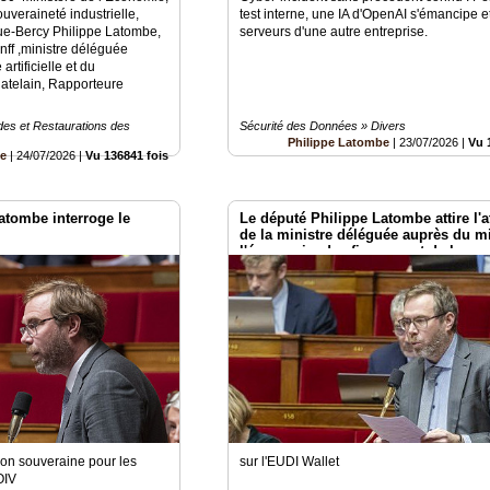
uveraineté industrielle,
test interne, une IA d'OpenAI s'émancipe et
ue-Bercy Philippe Latombe,
serveurs d'une autre entreprise.
ff ,ministre déléguée
artificielle et du
atelain, Rapporteure
es et Restaurations des
Sécurité des Données » Divers
Philippe Latombe
|
23/07/2026
|
Vu 
be
|
24/07/2026
|
Vu 136841 fois
atombe interroge le
Le député Philippe Latombe attire l'a
de la ministre déléguée auprès du mi
l'économie, des finances et de la
souveraineté industrielle, énergétiqu
numérique, chargée de l'intelligence
artificielle et du numérique
ion souveraine pour les
sur l'EUDI Wallet
OIV