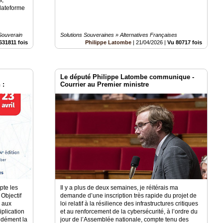
lateforme
Souverain
Solutions Souveraines » Alternatives Françaises
631811 fois
Philippe Latombe
|
21/04/2026
|
Vu 80717 fois
Le député Philippe Latombe communique -
 :
Courrier au Premier ministre
nes
pte les
Il y a plus de deux semaines, je réitérais ma
Objectif
demande d’une inscription très rapide du projet de
 aux
loi relatif à la résilience des infrastructures critiques
iplication
et au renforcement de la cybersécurité, à l’ordre du
ndément la
jour de l’Assemblée nationale, compte tenu des