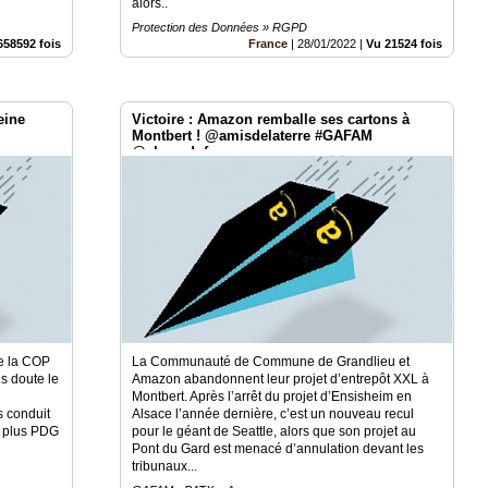
alors..
Protection des Données » RGPD
658592 fois
France
|
28/01/2022
|
Vu 21524 fois
eine
Victoire : Amazon remballe ses cartons à
Montbert ! @amisdelaterre #GAFAM
@alma_dufour
de la COP
La Communauté de Commune de Grandlieu et
s doute le
Amazon abandonnent leur projet d’entrepôt XXL à
Montbert. Après l’arrêt du projet d’Ensisheim en
s conduit
Alsace l’année dernière, c’est un nouveau recul
t plus PDG
pour le géant de Seattle, alors que son projet au
Pont du Gard est menacé d’annulation devant les
tribunaux...