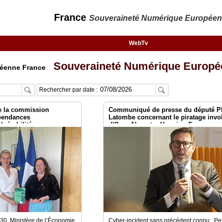
France
Souveraineté Numérique Europée
WebTv
Souveraineté Numérique Europé
péenne France
Rechercher par date :
e la commission
Communiqué de presse du député Ph
épendances
Latombe concernant le piratage invo
ulnérabilités
d'OpenAI contre Hugging Face
 secteur du numérique et
ndépendance de la France
7h30 Ministère de l’Économie,
Cyber-incident sans précédent connu : P