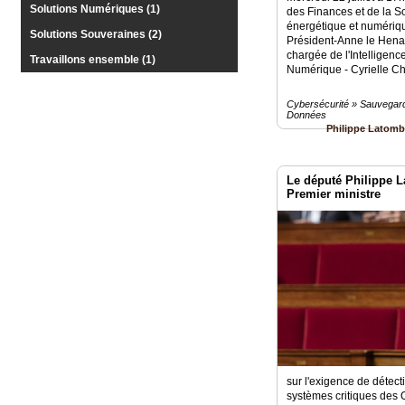
Solutions Numériques (1)
Médias
des Finances et de la So
du
énergétique et numériq
Solutions Souveraines (2)
groupe
Président-Anne le Henan
chargée de l'Intelligence 
Travaillons ensemble (1)
Numérique - Cyrielle Ch
Blogs
Prémium
Cybersécurité » Sauvegard
Données
Inscription
Philippe Latom
annuaire
pro
Le député Philippe L
Accès
éditeur
Premier ministre
sur l'exigence de détect
systèmes critiques des 