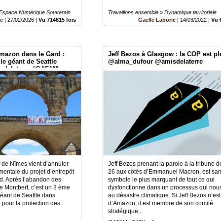
 Espace Numérique Souverain
Travaillons ensemble » Dynamique territoriale
be
|
27/02/2026
|
Vu 714815 fois
Gaëlle Laborie
|
14/03/2022
|
Vu 
mazon dans le Gard :
Jeff Bezos à Glasgow : la COP est pl
le géant de Seattle
@alma_dufour @amisdelaterre
sdelaterre #GAFAM
f de Nîmes vient d’annuler
Jeff Bezos prenant la parole à la tribune 
mentale du projet d’entrepôt
26 aux côtés d’Emmanuel Macron, est san
. Après l’abandon des
symbole le plus marquant de tout ce qui
de Montbert, c’est un 3 ème
dysfonctionne dans un processus qui nou
 géant de Seattle dans
au désastre climatique. Si Jeff Bezos n’es
 pour la protection des..
d’Amazon, il est membre de son comité
stratégique,..