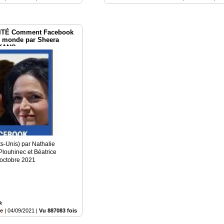
ITÉ Comment Facebook
e monde par Sheera
 KANG
ts-Unis) par Nathalie
Plouhinec et Béatrice
 octobre 2021
k
ce
|
04/09/2021
|
Vu 887083 fois