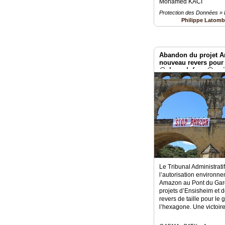
Mohamed KACI
Protection des Données »
Philippe Latom
Abandon du projet A
nouveau revers pour 
@alma_dufour @ami
#MAFAG
Le Tribunal Administrati
l’autorisation environne
Amazon au Pont du Gard
projets d’Ensisheim et 
revers de taille pour le
l’hexagone. Une victoire