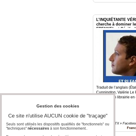
L’INQUIÉTANTE VÉR
cherche à dominer l
FRENKEL et Cécilia
Traduit de l’anglais (Éta
Cunnington, Valérie Le 
Taupeau En librairie en
Gestion des cookies
Ce site n'utilise AUCUN cookie de "traçage"
GAFAM - BATX » Faceboo
Seuls sont utilisés les dispositifs qualifiés de "fonctionnels" ou
Fran
"techniques"
nécessaires
à son fonctionnement..