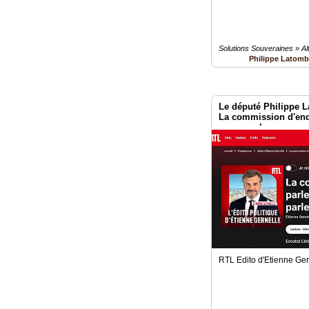
Solutions Souveraines » Al
Philippe Latom
Le député Philippe
La commission d'enq
on ne parle pas
RTL Edito d'Etienne Ger