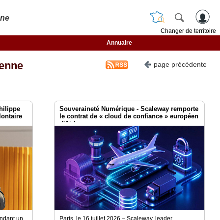
nne
Changer de territoire
Annuaire
enne
page précédente
ilippe
Souveraineté Numérique - Scaleway remporte
lontaire
le contrat de « cloud de confiance » européen
d'Airbus
endant un
Paris, le 16 juillet 2026 – Scaleway, leader