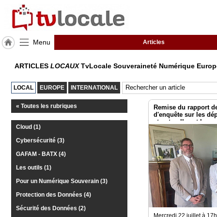
Menu
Articles
J'adhère
ARTICLES
LOCAUX
TvLocale Souveraineté Numérique Euro
à
Hulcoq
LOCAL
EUROPE
INTERNATIONAL
TvLocale
France
« Toutes les rubriques
Remise du rapport d
d'enquête sur les d
structurelles et les v
Accueil
Cloud (1)
systémiques dans le
les risques pour l’i
Cybersécurité (3)
RUBRIQUES
GAFAM - BATX (4)
Agenda
Les outils (1)
Pour un Numérique Souverain (3)
Gazette
Protection des Données (4)
Vidéos
Sécurité des Données (2)
Mercredi 22 juillet à 1