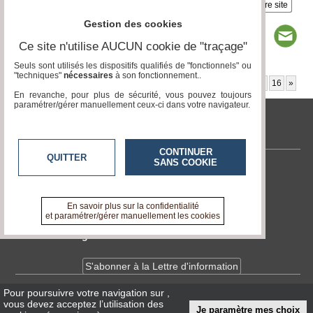
Insérez sur votre site
Gestion des cookies
Ce site n'utilise AUCUN cookie de "traçage"
Seuls sont utilisés les dispositifs qualifiés de "fonctionnels" ou
"techniques"
nécessaires
à son fonctionnement..
Page 1 / 20
1
2
3
4
5
6
7
8
9
10
11
12
13
14
15
16
»
En revanche, pour plus de sécurité, vous pouvez toujours
paramétrer/gérer manuellement ceux-ci dans votre navigateur.
tvlocale.fr
CONTINUER
QUITTER
SANS COOKIE
Contactez-nous
En savoir +
A propos de tvlocale.fr
En savoir plus sur la confidentialité
et paramétrer/gérer manuellement les cookies
Devenir délégué
S'abonner à la Lettre d'information
Pour poursuivre votre navigation sur
,
Infos
CNIL/RGPD
vous devez acceptez l’utilisation des
Je paramètre mes choix