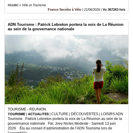
Mobilité » Vélo et Tourisme
France Secrète à Vélo
|
21/06/2026
|
Vu 367263 fois
ADN Tourisme : Patrick Lebreton portera la voix de La Réunion
au sein de la gouvernance nationale
TOURISME - REUNION
𝐓𝗢𝗨𝗥𝗜𝗦𝗠𝗘 | 𝗔𝗖𝗧𝗨𝗔𝗟𝗜𝗧𝗘́𝗦 | CULTURE | DÉCOUVERTES | LOISIRS ADN
Tourisme : Patrick Lebreton portera la voix de La Réunion au sein de la
gouvernance nationale Par, Joey Nicles Modeste - Samedi 13 juin
2026 Élu au conseil d’administration de l’ADN Tourisme lors de
l’assemblée..