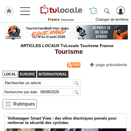
France
Changer de territoire
Tourisme
J'adhère
à
Hulcoq
ARTICLES
LOCAUX
TvLocale Tourisme France
Tourisme
TvLocale
France
page précédente
Accueil
LOCAL
EUROPE
INTERNATIONAL
RUBRIQUES
Rechercher par date :
Agenda
Rubriques
Gazette
Vidéos
Volkswagen Smart View : des vélos électriques pensés pour
renforcer la sécurité des cyclistes
Médias