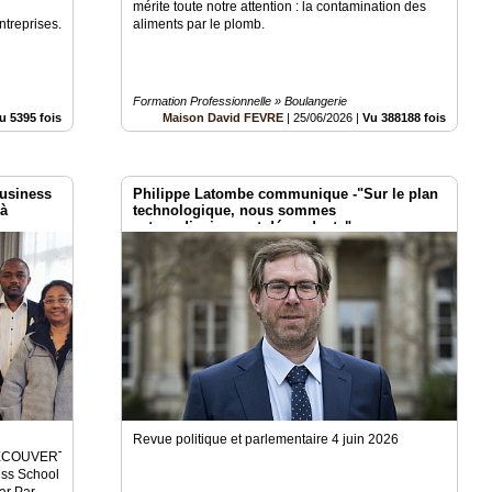
mérite toute notre attention : la contamination des
ntreprises.
aliments par le plomb.
Formation Professionnelle » Boulangerie
u 5395 fois
Maison David FEVRE
|
25/06/2026
|
Vu 388188 fois
Business
Philippe Latombe communique -"Sur le plan
 à
technologique, nous sommes
extraordinairement dépendants"
Revue politique et parlementaire 4 juin 2026
TURE | DÉCOUVERTES | LOISIRS
ess School
r Par,