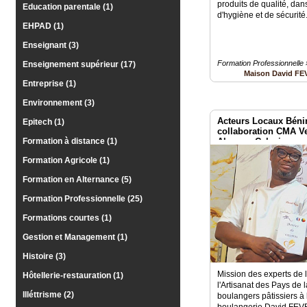
produits de qualité, da
Education parentale (1)
d'hygiène et de sécurité
EHPAD (1)
Enseignant (3)
Formation Professionnelle 
Enseignement supérieur (17)
Maison David FE
Entreprise (1)
Environnement (3)
Acteurs Locaux Bénin
Epitech (1)
collaboration CMA Ve
Formation à distance (1)
Abomey Calavi
Formation Agricole (1)
Formation en Alternance (5)
Formation Professionnelle (25)
Formations courtes (1)
Gestion et Management (1)
Histoire (3)
Mission des experts de 
Hôtellerie-restauration (1)
l'Artisanat des Pays de 
Illéttrisme (2)
boulangers pâtissiers à l
boulangerie David FEV