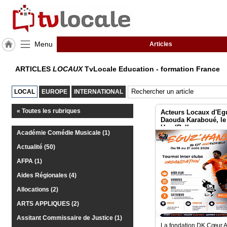
Menu
Articles
J'adhère
ARTICLES
LOCAUX
TvLocale Education - formation France
à
Hulcoq
LOCAL
EUROPE
INTERNATIONAL
TvLocale
France
« Toutes les rubriques
Acteurs Locaux d'Eg
Daouda Karaboué, le
HandBalleurs ne peu
Accueil
Académie Comédie Musicale (1)
au 21 aout 2026
Actualité (50)
RUBRIQUES
AFPA (1)
Agenda
Aides Régionales (4)
Allocations (2)
Gazette
ARTS APPLIQUES (2)
Vidéos
Assitant Commissaire de Justice (1)
La fondation DK Cœur A