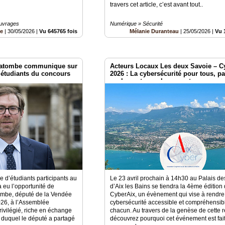
travers cet article, c’est avant tout..
Ouvrages
Numérique » Sécurité
ce
|
30/05/2026
|
Vu 645765 fois
Mélanie Duranteau
|
25/05/2026
|
Vu 
 Latombe communique sur
Acteurs Locaux Les deux Savoie – C
s étudiants du concours
2026 : La cybersécurité pour tous, p
seulement pour les experts
ne d’étudiants participants au
Le 23 avril prochain à 14h30 au Palais d
eu l’opportunité de
d’Aix les Bains se tiendra la 4ème édition
tombe, député de la Vendée
CyberAix, un évènement qui vise à rendre
2026, à l’Assemblée
cybersécurité accessible et compréhensib
ivilégié, riche en échange
chacun. Au travers de la genèse de cette 
s duquel le député a partagé
découvrez pourquoi cet événement est fai