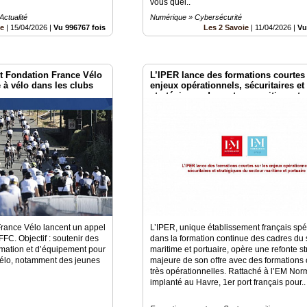
vous quel..
ctualité
Numérique » Cybersécurité
be
|
15/04/2026
|
Vu 996767 fois
Les 2 Savoie
|
11/04/2026
|
Vu
et Fondation France Vélo
L’IPER lance des formations courtes 
é à vélo dans les clubs
enjeux opérationnels, sécuritaires et
stratégiques du secteur maritime et 
France Vélo lancent un appel
L’IPER, unique établissement français spé
FFC. Objectif : soutenir des
dans la formation continue des cadres du 
rmation et d’équipement pour
maritime et portuaire, opère une refonte s
 vélo, notamment des jeunes
majeure de son offre avec des formations 
très opérationnelles. Rattaché à l’EM Nor
implanté au Havre, 1er port français pour..