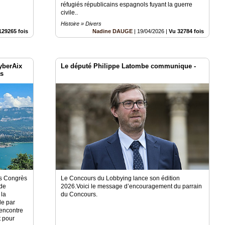
réfugiés républicains espagnols fuyant la guerre
civile..
Histoire » Divers
129265 fois
Nadine DAUGE
|
19/04/2026
|
Vu 32784 fois
yberAix
Le député Philippe Latombe communique -
as
es Congrès
Le Concours du Lobbying lance son édition
 de
2026.Voici le message d’encouragement du parrain
 la
du Concours.
le par
rencontre
t pour