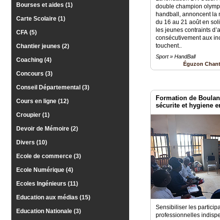
Bourses et aides (1)
Médias
double champion olymp
du
handball, annoncent la 
Carte Scolaire (1)
groupe
du 16 au 21 août en soli
les jeunes contraints d’
CFA (5)
consécutivement aux inc
Blogs
touchent..
Chantier jeunes (2)
Prémium
Sport » HandBall
Coaching (4)
Éguzon Chan
Inscription
annuaire
Concours (3)
pro
Conseil Départemental (3)
Formation de Boulang
Accès
Cours en ligne (12)
éditeur
sécurite et hygiene e
Croupier (1)
Devoir de Mémoire (2)
Divers (10)
Ecole de commerce (3)
Ecole Numérique (4)
Ecoles Ingénieurs (11)
Education aux médias (15)
Sensibiliser les partici
Education Nationale (3)
professionnelles indisp