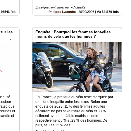
Enseignement supérieur » Actualité
 96543 fois
Philippe Latombe
|
20/02/2026
|
Vu 541176 fois
sur les
Enquête : Pourquoi les femmes font-elles
moins de vélo que les hommes ?
portuaire
cialisé
En France, la pratique du vélo reste marquée par
secteur
une forte inégalité entre les sexes. Selon une
tratégique
enquête de 2023, 11 % des femmes adultes
courtes et
déclarent ne pas savoir faire du vélo et 38 %
mandie et
estiment avoir une faible maîtrise, contre
respectivement 5 % et 23 % des hommes. De
plus, seules 25 % des..