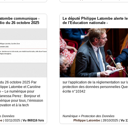
 Latombe communique -
Le député Philippe Latombe alerte le
io du 26 octobre 2025
de l'Education nationale -
du 26 octobre 2025 Par
sur l'application de la réglementation sur l
lippe Latombe et Caroline
protection des données personnelles Que
io – Le numérique pour
écrite n°10342
anessa Perez : Bonjour et
rique pour tous, l’émission
novation et à la tech
es Données
Numérique » Protection des Données
be
|
02/11/2025
|
Vu 869116 fois
Philippe Latombe
|
28/10/2025
|
Vu 1