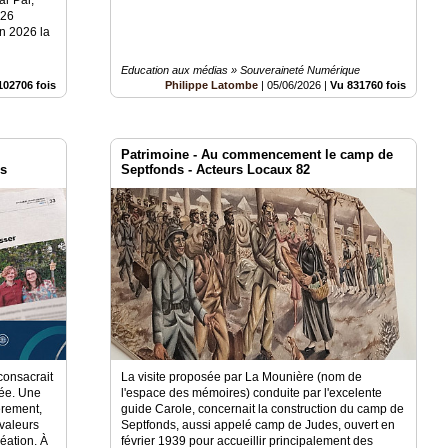
026
n 2026 la
Education aux médias » Souveraineté Numérique
102706 fois
Philippe Latombe
|
05/06/2026
|
Vu 831760 fois
Patrimoine - Au commencement le camp de
es
Septfonds - Acteurs Locaux 82
consacrait
La visite proposée par La Mounière (nom de
dée. Une
l'espace des mémoires) conduite par l'excelente
èrement,
guide Carole, concernait la construction du camp de
 valeurs
Septfonds, aussi appelé camp de Judes, ouvert en
éation. À
février 1939 pour accueillir principalement des