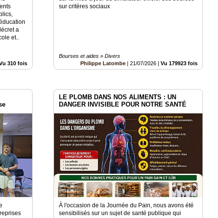
rents
sur critères sociaux
lics,
'éducation
décret a
ole et..
Bourses et aides » Divers
Vu 310 fois
Philippe Latombe
|
21/07/2026
|
Vu 179923 fois
LE PLOMB DANS NOS ALIMENTS : UN
se
DANGER INVISIBLE POUR NOTRE SANTÉ
de
À l'occasion de la Journée du Pain, nous avons été
reprises
sensibilisés sur un sujet de santé publique qui