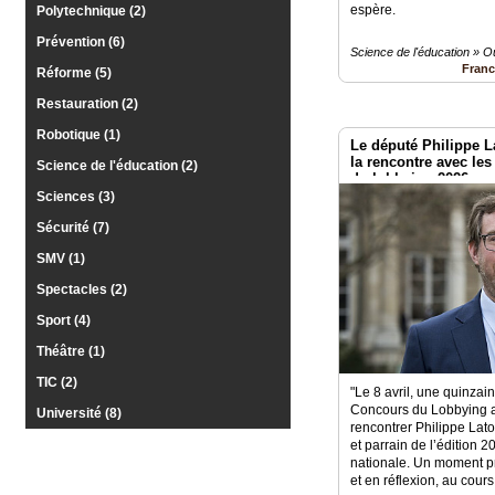
espère.
Polytechnique (2)
Prévention (6)
Science de l'éducation » 
Fran
Réforme (5)
Restauration (2)
Robotique (1)
Le député Philippe
la rencontre avec le
Science de l'éducation (2)
du lobbying 2026
Sciences (3)
Sécurité (7)
SMV (1)
Spectacles (2)
Sport (4)
Théâtre (1)
TIC (2)
"Le 8 avril, une quinzai
Concours du Lobbying a 
Université (8)
rencontrer Philippe La
et parrain de l’édition 
nationale. Un moment pr
et en réflexion, au cour