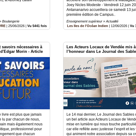
Joey Nicles Modeste - Vendredi 12 juin 2
Antananarivo accueillera ce samedi 13 jui
première édition de Campus..
» Boulangerie
Enseignement supérieur » Actualité
VRE
|
25/06/2026
|
Vu 5441 fois
Les Iles de l'Océan Indien
|
12/06/2026
|
Vu 
t savoirs nécessaires à
Les Acteurs Locaux de Vendée mis à
 d'Edgar Morin - Article
l’honneur dans Le Journal des Sabl
e livre est plus que jamais
Le 14 mai dernier, Le Journal des Sables 
re lu par chacun de nous,
un bel article aux Acteurs Locaux de Ven
umain mais également nous
mise en lumière qui nous touche particuli
olitique, professionnel pour
car elle reflète avec justesse l’esprit et les
hangement que chacun
qui animent notre association depuis sa cr