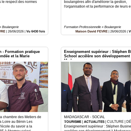
ns le respect des normes
boulangères afin d'améliorer la gestion,
.
l'organisation et la performance de leurs e
» Boulangerie
Formation Professionnelle » Boulangerie
VRE
|
26/06/2026
|
Vu 6430 fois
Maison David FEVRE
|
26/06/2026
|
V
 - Formation pratique
Enseignement supérieur : Stéphen 
ndée et la Marie
School accélère son développement
Madagascar
la chambre des Metiers de
MADAGASCAR - SOCIAL
la Loire au Bénin Les
𝐓𝗢𝗨𝗥𝗜𝗦𝗠𝗘 | 𝗔𝗖𝗧𝗨𝗔𝗟𝗜𝗧𝗘́𝗦 | CUL
'école du savoir a la
Enseignement supérieur : Stéphen Busin
RE à Abomey calavi
accélère son développement à Madagasca