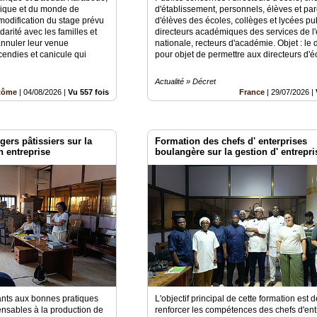
ique et du monde de
d'établissement, personnels, élèves et pa
modification du stage prévu
d'élèves des écoles, collèges et lycées pub
darité avec les familles et
directeurs académiques des services de l
annuler leur venue
nationale, recteurs d'académie. Objet : le 
endies et canicule qui
pour objet de permettre aux directeurs d'éc
Actualité » Décret
tôme
|
04/08/2026
|
Vu 557 fois
France
|
29/07/2026
|
ers pâtissiers sur la
Formation des chefs d' enterprises
n entreprise
boulangère sur la gestion d' entrepri
pants aux bonnes pratiques
L'objectif principal de cette formation est 
ensables à la production de
renforcer les compétences des chefs d'ent