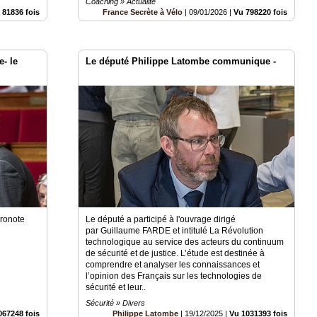
Coaching » Actualité
 81836 fois
France Secrète à Vélo
|
09/01/2026
|
Vu 798220 fois
- le
Le député Philippe Latombe communique -
Pronote
Le député a participé à l'ouvrage dirigé
par Guillaume FARDE et intitulé La Révolution
technologique au service des acteurs du continuum
de sécurité et de justice. L’étude est destinée à
comprendre et analyser les connaissances et
l’opinion des Français sur les technologies de
sécurité et leur..
Sécurité » Divers
067248 fois
Philippe Latombe
|
19/12/2025
|
Vu 1031393 fois