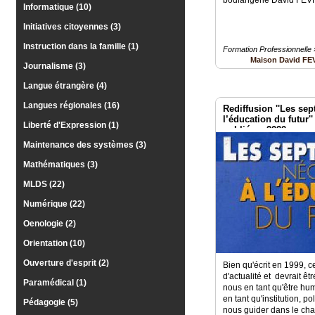
Informatique (10)
Initiatives citoyennes (3)
Instruction dans la famille (1)
Formation Professionnelle 
Maison David FE
Journalisme (3)
Langue étrangère (4)
Langues régionales (16)
Rediffusion ''Les sep
l’éducation du futur''
Liberté d'Expression (1)
publié en 2020
Maintenance des systèmes (3)
Mathématiques (3)
MLDS (22)
Numérique (22)
Oenologie (2)
Orientation (10)
Ouverture d'esprit (2)
Bien qu'écrit en 1999, c
d'actualité et devrait êt
Paramédical (1)
nous en tant qu'être h
en tant qu'institution, p
Pédagogie (5)
nous guider dans le c