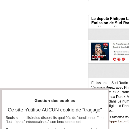
Le député Philippe
Emission de Sud Rad
par Vanessa Perez
Emission de Sud Radio 
Vanessa Perez avec Phi
Zorn Voix off : Sud Rad
tous – Vanessa Perez. V
Gestion des cookies
bienvenue dans Le numé
dédiée au digital, à l’in
Ce site n'utilise AUCUN cookie de "traçage"
responsable...
Numérique » Protection d
Seuls sont utilisés les dispositifs qualifiés de "fonctionnels" ou
Philippe Latom
"techniques"
nécessaires
à son fonctionnement..