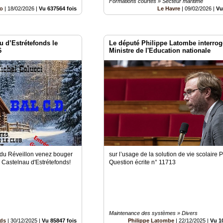
Formations courtes » Secteur maritime
lo
|
18/02/2026
|
Vu 637564 fois
Le Havre
|
09/02/2026
|
Vu
u d’Estrétefonds le
Le député Philippe Latombe interroge
6
Ministre de l'Education nationale
 du Réveillon venez bouger
sur l’usage de la solution de vie scolaire 
e Castelnau d'Estrétefonds!
Question écrite n° 11713
Maintenance des systèmes » Divers
nds
|
30/12/2025
|
Vu 85847 fois
Philippe Latombe
|
22/12/2025
|
Vu 1