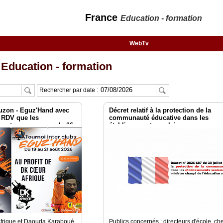
France
Education - formation
WebTv
Education - formation
Rechercher par date :
uzon - Eguz'Hand avec
Décret relatif à la protection de la
 RDV que les
communauté éducative dans les
vent pas manquer du 16
établissements scolaires
frique et Daouda Karaboué,
Publics concernés : directeurs d'école, ch