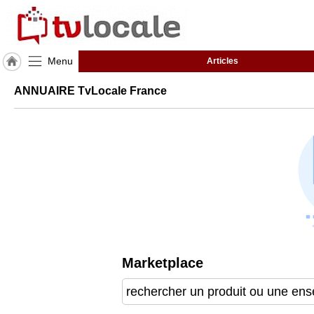
Menu
Articles
J'adhère
ANNUAIRE TvLocale France
à
Hulcoq
TvLocale
France
Accueil
RUBRIQUES
Agenda
Marketplace
Gazette
Vidéos