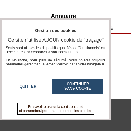
Médias
du
groupe
Annuaire
Blogs
Prémium
Gestion des cookies
Inscription
Ce site n'utilise AUCUN cookie de "traçage"
annuaire
pro
Seuls sont utilisés les dispositifs qualifiés de "fonctionnels" ou
"techniques"
nécessaires
à son fonctionnement..
Accès
En revanche, pour plus de sécurité, vous pouvez toujours
éditeur
paramétrer/gérer manuellement ceux-ci dans votre navigateur.
CONTINUER
QUITTER
SANS COOKIE
En savoir plus sur la confidentialité
et paramétrer/gérer manuellement les cookies
tvlocale.fr