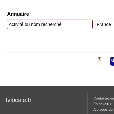
Médias
du
groupe
Annuaire
Blogs
Prémium
Inscription
annuaire
pro
Accès
éditeur
Contactez-n
tvlocale.fr
En savoir +
A propos de t