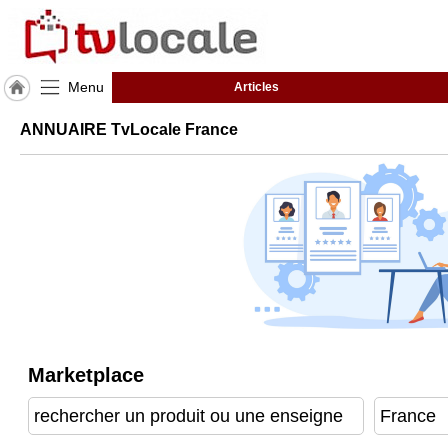
Menu
Articles
J'adhère
ANNUAIRE TvLocale France
à
Hulcoq
TvLocale
France
Accueil
RUBRIQUES
Agenda
Marketplace
Gazette
Vidéos