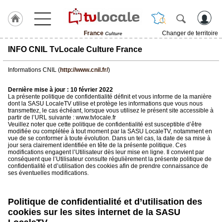
France
Changer de territoire
Culture
J'adhère
INFO CNIL TvLocale Culture France
à
Hulcoq
Informations CNIL (
http://www.cnil.fr/
)
TvLocale
Dernière mise à jour : 10 février 2022
France
La présente politique de confidentialité définit et vous informe de la manière
dont la SASU LocaleTV utilise et protège les informations que vous nous
transmettez, le cas échéant, lorsque vous utilisez le présent site accessible à
Accueil
partir de l’URL suivante : www.tvlocale.fr
Veuillez noter que cette politique de confidentialité est susceptible d’être
modifiée ou complétée à tout moment par la SASU LocaleTV, notamment en
RUBRIQUES
vue de se conformer à toute évolution. Dans un tel cas, la date de sa mise à
jour sera clairement identifiée en tête de la présente politique. Ces
modifications engagent l’Utilisateur dès leur mise en ligne. Il convient par
Agenda
conséquent que l’Utilisateur consulte régulièrement la présente politique de
confidentialité et d’utilisation des cookies afin de prendre connaissance de
ses éventuelles modifications.
Gazette
Vidéos
Politique de confidentialité et d’utilisation des
cookies sur les sites internet de la SASU
Médias