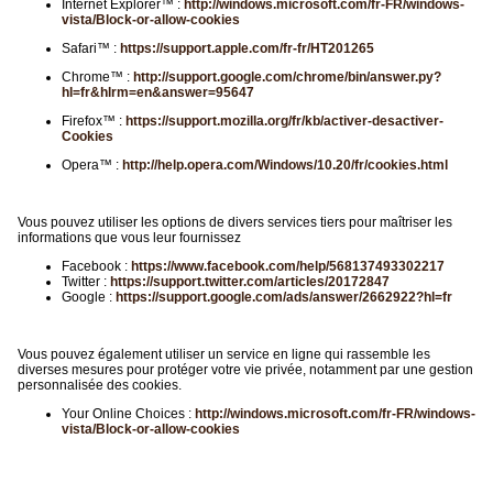
Internet Explorer™ :
http://windows.microsoft.com/fr-FR/windows-
vista/Block-or-allow-cookies
Safari™ :
https://support.apple.com/fr-fr/HT201265
Chrome™ :
http://support.google.com/chrome/bin/answer.py?
hl=fr&hlrm=en&answer=95647
Firefox™ :
https://support.mozilla.org/fr/kb/activer-desactiver-
Cookies
Opera™ :
http://help.opera.com/Windows/10.20/fr/cookies.html
Vous pouvez utiliser les options de divers services tiers pour maîtriser les
informations que vous leur fournissez
Facebook :
https://www.facebook.com/help/568137493302217
Twitter :
https://support.twitter.com/articles/20172847
Google :
https://support.google.com/ads/answer/2662922?hl=fr
Vous pouvez également utiliser un service en ligne qui rassemble les
diverses mesures pour protéger votre vie privée, notamment par une gestion
personnalisée des cookies.
Your Online Choices :
http://windows.microsoft.com/fr-FR/windows-
vista/Block-or-allow-cookies