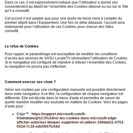
Dans ce cas, il est expressément indiqué que l’Utilisateur a donné son
consentement au dépôt de l’ensemble des Cookies déposé ou lus sur le Site
qu’il a consulté.
Cet accord n’est valable que pour une durée de treize mois à compter du
premier dépôt dans l’Equipement. Une fois ce délai dépassé, l’accord sera
redemandé pour l’utilisation de ces Cookies, pour chacun des Sites
consulté.
Le refus de Cookies
Pour rappel, le paramétrage est susceptible de modifier les conditions
d’accès aux services de SASU LocaleTV nécessitant l’utilisation de Cookies.
Si le navigateur est configuré de manière à refuser l’ensemble des Cookies,
la navigation ne pourra pas s'effectuer.
Comment exercer ses choix ?
Gérer ses cookies par une configuration manuelle est possible directement
dans votre navigateur. A ce titre, la configuration de chaque navigateur est
différente. Elle est décrite dans le menu d'aide et permettra de savoir de
quelle manière modifier ses souhaits en matière de Cookies. Voici les pages
d’aide pour :
Edge™ :
https://support.microsoft.com/fr-
fr/windows/g%C3%A9rer-les-cookies-dans-microsoft-edge-
afficher-autoriser-bloquer-supprimer-et-utiliser-168dab11-0753-
043d-7c16-ede5947fc64d