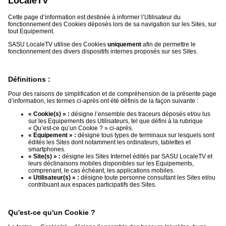
LocaleTV
du
groupe
Cette page d’information est destinée à informer l’Utilisateur du
fonctionnement des Cookies déposés lors de sa navigation sur les Sites, sur
Blogs
tout Equipement.
Prémium
SASU LocaleTV utilise des Cookies
uniquement
afin de permettre le
fonctionnement des divers dispositifs internes proposés sur ses Sites.
Inscription
annuaire
pro
Définitions :
Accès
éditeur
Pour des raisons de simplification et de compréhension de la présente page
d’information, les termes ci-après ont été définis de la façon suivante :
« Cookie(s) » :
désigne l’ensemble des traceurs déposés et/ou lus
sur les Equipements des Utilisateurs, tel que défini à la rubrique
« Qu’est-ce qu’un Cookie ? » ci-après.
« Equipement » :
désigne tous types de terminaux sur lesquels sont
édités les Sites dont notamment les ordinateurs, tablettes et
smartphones.
« Site(s) » :
désigne les Sites Internet édités par SASU LocaleTV et
leurs déclinaisons mobiles disponibles sur les Equipements,
comprenant, le cas échéant, les applications mobiles.
« Utilisateur(s) » :
désigne toute personne consultant les Sites et/ou
contribuant aux espaces participatifs des Sites.
Qu'est-ce qu'un Cookie ?