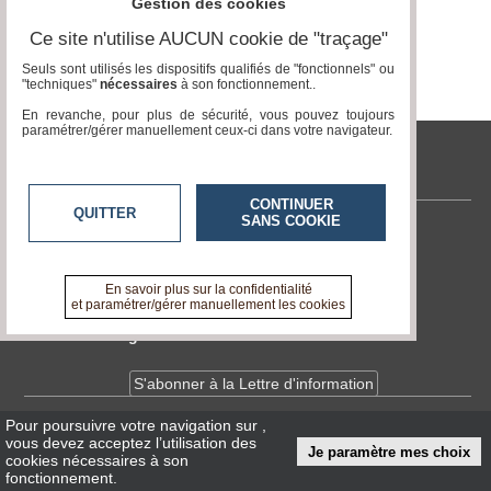
du
Gestion des cookies
groupe
Ce site n'utilise AUCUN cookie de "traçage"
Blogs
Seuls sont utilisés les dispositifs qualifiés de "fonctionnels" ou
Prémium
"techniques"
nécessaires
à son fonctionnement..
En revanche, pour plus de sécurité, vous pouvez toujours
Inscription
paramétrer/gérer manuellement ceux-ci dans votre navigateur.
annuaire
pro
tvlocale.fr
Accès
éditeur
CONTINUER
QUITTER
SANS COOKIE
Contactez-nous
En savoir +
A propos de tvlocale.fr
En savoir plus sur la confidentialité
et paramétrer/gérer manuellement les cookies
Devenir délégué
S'abonner à la Lettre d'information
Pour poursuivre votre navigation sur
,
Infos
CNIL/RGPD
vous devez acceptez l’utilisation des
Je paramètre mes choix
Conditions Générales d'Utilisation
cookies nécessaires à son
fonctionnement.