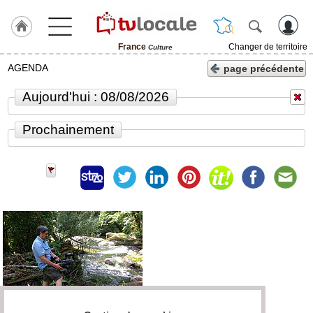
France
Changer de territoire
Culture
J'adhère
AGENDA
page précédente
à
Hulcoq
Aujourd'hui : 08/08/2026
TvLocale
Prochainement
France
Accueil
RUBRIQUES
Agenda
Gazette
Vidéos
Médias