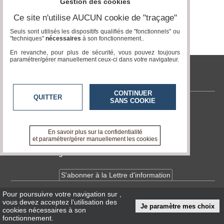
du
Gestion des cookies
groupe
Ce site n'utilise AUCUN cookie de "traçage"
Blogs
Seuls sont utilisés les dispositifs qualifiés de "fonctionnels" ou
Prémium
"techniques"
nécessaires
à son fonctionnement..
En revanche, pour plus de sécurité, vous pouvez toujours
Inscription
paramétrer/gérer manuellement ceux-ci dans votre navigateur.
annuaire
pro
tvlocale.fr
Accès
éditeur
CONTINUER
QUITTER
SANS COOKIE
Contactez-nous
En savoir +
A propos de tvlocale.fr
En savoir plus sur la confidentialité
et paramétrer/gérer manuellement les cookies
Devenir délégué
S'abonner à la Lettre d'information
Pour poursuivre votre navigation sur
,
Infos
CNIL/RGPD
vous devez acceptez l’utilisation des
Je paramètre mes choix
Conditions Générales d'Utilisation
cookies nécessaires à son
fonctionnement.