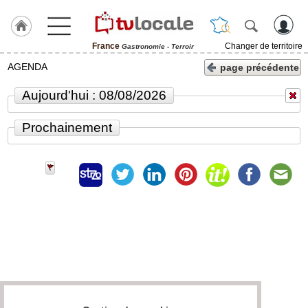
France
Changer de territoire
Gastronomie - Terroir
J'adhère
AGENDA
page précédente
à
Hulcoq
Aujourd'hui : 08/08/2026
TvLocale
Prochainement
France
Accueil
RUBRIQUES
Agenda
Gazette
Vidéos
Médias