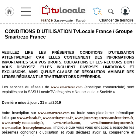
France
Changer de territoire
Gastronomie - Terroir
J'adhère
CONDITIONS D'UTILISATION TvLocale France / Groupe
à
Smartrezo France
Hulcoq
VEUILLEZ LIRE LES PRÉSENTES CONDITIONS D’UTILISATION
TvLocale
ATTENTIVEMENT CAR ELLES CONTIENNENT DES INFORMATIONS
France
IMPORTANTES SUR VOS DROITS, OBLIGATIONS ET LES RECOURS DONT
VOUS DISPOSEZ. ELLES INCLUENT DIVERSES LIMITATIONS ET
Accueil
EXCLUSIONS, AINSI QU’UNE CLAUSE DE RÉSOLUTION AMIABLE DES
LITIGES RÉGISSANT LE TRAITEMENT DES DIFFÉRENDS.
RUBRIQUES
Les services du réseau de
www.smartrezo.com
(enseigne commerciale) sont
exploités par la SASU LocaleTV désignés « Nous » ou la « Société ».
Agenda
Dernière mise à jour : 31 mai 2019
Gazette
Votre inscription sur
www.smartrezo.com
ou toute sous-plateforme thématique
telle que
www.tvlocale.fr
,
www.tvcitoyenne.fr
,
www.jeunesreporterssansfrontieres.fr
,
Vidéos
www.trendy-community.fr
,
www.veitech.com
,
www.femmeetcitoyennete.fr
,
www.medias-francophones.com
, implique que vous vous engagez à respecter les
Médias
présentes conditions d’utilisation et vous déclarez avoir lu, comprendre et