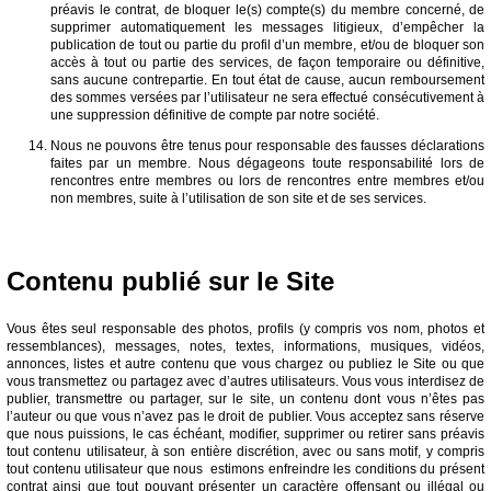
préavis le contrat, de bloquer le(s) compte(s) du membre concerné, de
supprimer automatiquement les messages litigieux, d’empêcher la
publication de tout ou partie du profil d’un membre, et/ou de bloquer son
accès à tout ou partie des services, de façon temporaire ou définitive,
sans aucune contrepartie. En tout état de cause, aucun remboursement
des sommes versées par l’utilisateur ne sera effectué consécutivement à
une suppression définitive de compte par notre société.
Nous ne pouvons être tenus pour responsable des fausses déclarations
faites par un membre. Nous dégageons toute responsabilité lors de
rencontres entre membres ou lors de rencontres entre membres et/ou
non membres, suite à l’utilisation de son site et de ses services.
Contenu publié sur le Site
Vous êtes seul responsable des photos, profils (y compris vos nom, photos et
ressemblances), messages, notes, textes, informations, musiques, vidéos,
annonces, listes et autre contenu que vous chargez ou publiez le Site ou que
vous transmettez ou partagez avec d’autres utilisateurs. Vous vous interdisez de
publier, transmettre ou partager, sur le site, un contenu dont vous n’êtes pas
l’auteur ou que vous n’avez pas le droit de publier. Vous acceptez sans réserve
que nous puissions, le cas échéant, modifier, supprimer ou retirer sans préavis
tout contenu utilisateur, à son entière discrétion, avec ou sans motif, y compris
tout contenu utilisateur que nous estimons enfreindre les conditions du présent
contrat ainsi que tout pouvant présenter un caractère offensant ou illégal ou