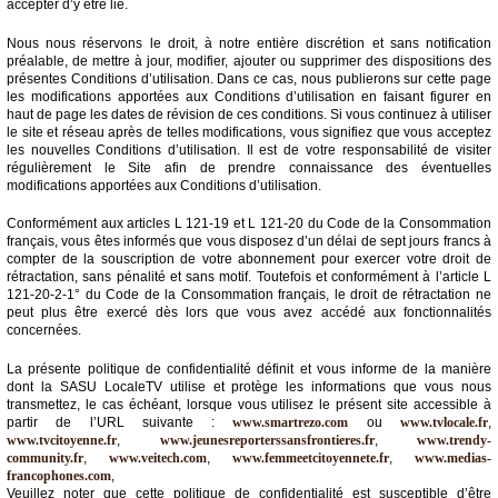
du
accepter d’y être lié.
groupe
Nous nous réservons le droit, à notre entière discrétion et sans notification
Blogs
préalable, de mettre à jour, modifier, ajouter ou supprimer des dispositions des
Prémium
présentes Conditions d’utilisation. Dans ce cas, nous publierons sur cette page
les modifications apportées aux Conditions d’utilisation en faisant figurer en
haut de page les dates de révision de ces conditions. Si vous continuez à utiliser
Inscription
le site et réseau après de telles modifications, vous signifiez que vous acceptez
annuaire
pro
les nouvelles Conditions d’utilisation. Il est de votre responsabilité de visiter
régulièrement le Site afin de prendre connaissance des éventuelles
modifications apportées aux Conditions d’utilisation.
Accès
éditeur
Conformément aux articles L 121-19 et L 121-20 du Code de la Consommation
français, vous êtes informés que vous disposez d’un délai de sept jours francs à
compter de la souscription de votre abonnement pour exercer votre droit de
rétractation, sans pénalité et sans motif. Toutefois et conformément à l’article L
121-20-2-1° du Code de la Consommation français, le droit de rétractation ne
peut plus être exercé dès lors que vous avez accédé aux fonctionnalités
concernées.
La présente politique de confidentialité définit et vous informe de la manière
dont la SASU LocaleTV utilise et protège les informations que vous nous
transmettez, le cas échéant, lorsque vous utilisez le présent site accessible à
partir de l’URL suivante :
www.smartrezo.com
ou
www.tvlocale.fr
,
www.tvcitoyenne.fr
,
www.jeunesreporterssansfrontieres.fr
,
www.trendy-
community.fr
,
www.veitech.com
,
www.femmeetcitoyennete.fr
,
www.medias-
francophones.com
,
Veuillez noter que cette politique de confidentialité est susceptible d’être