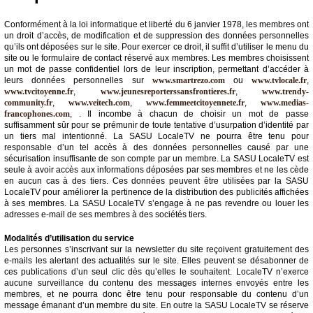
Conformément à la loi informatique et liberté du 6 janvier 1978, les membres ont
un droit d’accès, de modification et de suppression des données personnelles
qu’ils ont déposées sur le site. Pour exercer ce droit, il suffit d’utiliser le menu du
site ou le formulaire de contact réservé aux membres. Les membres choisissent
un mot de passe confidentiel lors de leur inscription, permettant d’accéder à
leurs données personnelles sur
www.smartrezo.com
ou
www.tvlocale.fr
,
www.tvcitoyenne.fr
,
www.jeunesreporterssansfrontieres.fr
,
www.trendy-
community.fr
,
www.veitech.com
,
www.femmeetcitoyennete.fr
,
www.medias-
francophones.com
, . Il incombe à chacun de choisir un mot de passe
suffisamment sûr pour se prémunir de toute tentative d’usurpation d’identité par
un tiers mal intentionné. La SASU LocaleTV ne pourra être tenu pour
responsable d’un tel accès à des données personnelles causé par une
sécurisation insuffisante de son compte par un membre. La SASU LocaleTV est
seule à avoir accès aux informations déposées par ses membres et ne les cède
en aucun cas à des tiers. Ces données peuvent être utilisées par la SASU
LocaleTV pour améliorer la pertinence de la distribution des publicités affichées
à ses membres. La SASU LocaleTV s’engage à ne pas revendre ou louer les
adresses e-mail de ses membres à des sociétés tiers.
Modalités d’utilisation du service
Les personnes s’inscrivant sur la newsletter du site reçoivent gratuitement des
e-mails les alertant des actualités sur le site. Elles peuvent se désabonner de
ces publications d’un seul clic dès qu’elles le souhaitent. LocaleTV n’exerce
aucune surveillance du contenu des messages internes envoyés entre les
membres, et ne pourra donc être tenu pour responsable du contenu d’un
message émanant d’un membre du site. En outre la SASU LocaleTV se réserve