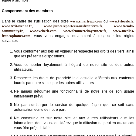
égale à six mois.
Comportement des membres
Dans le cadre de l’utilisation des sites
www.smartrezo.com
ou
www.tvlocale.fr
,
www.tvcitoyenne.fr
,
www.jeunesreporterssansfrontieres.fr
,
www.trendy-
community.fr
,
www.veitech.com
,
www.femmeetcitoyennete.fr
,
www.medias-
francophones.com
, vous vous engagez notamment à respecter les règles
suivantes :
Vous conformer aux lois en vigueur et respecter les droits des tiers, ainsi
que les présentes dispositions.
Vous comporter loyalement à l’égard de notre site et des autres
utilisateurs.
Respecter les droits de propriété intellectuelle afférents aux contenus
fournis par notre site et par les autres utilisateurs.
Ne jamais détourner une fonctionnalité de notre site de son usage
initialement prévu.
Ne pas surcharger le service de quelque façon que ce soit sans
autorisation écrite de notre part.
Ne communiquer sur notre site et aux autres utilisateurs que les
informations dont vous considérez que la diffusion ne peut en aucun cas
vous être préjudiciable.