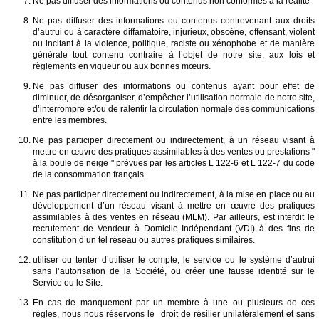
Ne pas diffuser des informations ou contenus non conformes à la réalité
Ne pas diffuser des informations ou contenus contrevenant aux droits
d’autrui ou à caractère diffamatoire, injurieux, obscène, offensant, violent
ou incitant à la violence, politique, raciste ou xénophobe et de manière
générale tout contenu contraire à l’objet de notre site, aux lois et
règlements en vigueur ou aux bonnes mœurs.
Ne pas diffuser des informations ou contenus ayant pour effet de
diminuer, de désorganiser, d’empêcher l’utilisation normale de notre site,
d’interrompre et/ou de ralentir la circulation normale des communications
entre les membres.
Ne pas participer directement ou indirectement, à un réseau visant à
mettre en œuvre des pratiques assimilables à des ventes ou prestations "
à la boule de neige " prévues par les articles L 122-6 et L 122-7 du code
de la consommation français.
Ne pas participer directement ou indirectement, à la mise en place ou au
développement d’un réseau visant à mettre en œuvre des pratiques
assimilables à des ventes en réseau (MLM). Par ailleurs, est interdit le
recrutement de Vendeur à Domicile Indépendant (VDI) à des fins de
constitution d’un tel réseau ou autres pratiques similaires.
utiliser ou tenter d’utiliser le compte, le service ou le système d’autrui
sans l’autorisation de la Société, ou créer une fausse identité sur le
Service ou le Site.
En cas de manquement par un membre à une ou plusieurs de ces
règles, nous nous réservons le droit de résilier unilatéralement et sans