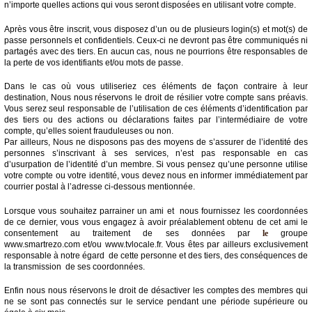
n’importe quelles actions qui vous seront disposées en utilisant votre compte.
Après vous être inscrit, vous disposez d’un ou de plusieurs login(s) et mot(s) de
passe personnels et confidentiels. Ceux-ci ne devront pas être communiqués ni
partagés avec des tiers. En aucun cas, nous ne pourrions être responsables de
la perte de vos identifiants et/ou mots de passe.
Dans le cas où vous utiliseriez ces éléments de façon contraire à leur
destination, Nous nous réservons le droit de résilier votre compte sans préavis.
Vous serez seul responsable de l’utilisation de ces éléments d’identification par
des tiers ou des actions ou déclarations faites par l’intermédiaire de votre
compte, qu’elles soient frauduleuses ou non.
Par ailleurs, Nous ne disposons pas des moyens de s’assurer de l’identité des
personnes s’inscrivant à ses services, n’est pas responsable en cas
d’usurpation de l’identité d’un membre. Si vous pensez qu’une personne utilise
votre compte ou votre identité, vous devez nous en informer immédiatement par
courrier postal à l’adresse ci-dessous mentionnée.
Lorsque vous souhaitez parrainer un ami et nous fournissez les coordonnées
de ce dernier, vous vous engagez à avoir préalablement obtenu de cet ami le
consentement au traitement de ses données par
le
groupe
www.smartrezo.com et/ou www.tvlocale.fr. Vous êtes par ailleurs exclusivement
responsable à notre égard de cette personne et des tiers, des conséquences de
la transmission de ses coordonnées.
Enfin nous nous réservons le droit de désactiver les comptes des membres qui
ne se sont pas connectés sur le service pendant une période supérieure ou