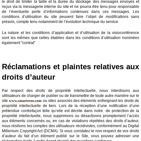
le droit de limiter la taille et la durée du stockage des messages envoyés et
reçus via la messagerie interne du site et ne pourra être tenu pour responsable
de l’éventuelle perte d’informations contenues dans ces messages. Les
conditions d’utilisation du site peuvent faire l’objet de modifications sans
préavis, compte tenu notamment de l’évolution technique du service.
La nature et les conditions d’application et d’utilisation de la visioconférence
sont les mêmes que celles établies dans les conditions d’utilisation nommées
également "contrat"
Réclamations et plaintes relatives aux
droits d’auteur
Par respect des droits de propriété intellectuelle, nous interdisons aux
utilisateurs de charger de publier ou de transmettre de toute autre manière sur le
site
www.smartrezo.com
ou sites associés des éléments enfreignant les droits de
propriété intellectuelle de tiers. Lors de la réception d’une notification d’une
prétendue contrefaçon telle qu’elle est décrite dans notre de protection de la
propriété intellectuelle, nous supprimons ou désactivons promptement l’accès
aux éléments concernés ou, en cas de violations répétées des droits d’auteur,
nous résilions les comptes des utilisateurs récidivistes, conformément au Digital
Millenium Copyright Act (DCMA). Si vous constatez le non-respect de vos droits
d’auteur du fait d’un élément publié sur le Site, vous pouvez adresser une
réclamation écrite à notre Agent chargé des questions juridiques.