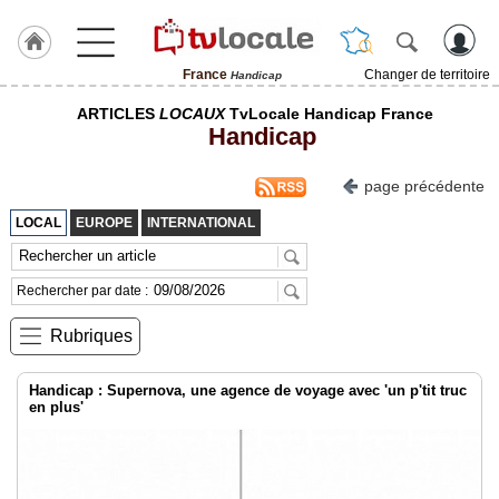
France
Changer de territoire
Handicap
J'adhère
ARTICLES
LOCAUX
TvLocale Handicap France
à
Handicap
Hulcoq
page précédente
TvLocale
France
LOCAL
EUROPE
INTERNATIONAL
Accueil
Rechercher par date :
RUBRIQUES
Rubriques
Agenda
Handicap : Supernova, une agence de voyage avec 'un p'tit truc
Gazette
en plus'
Vidéos
Médias