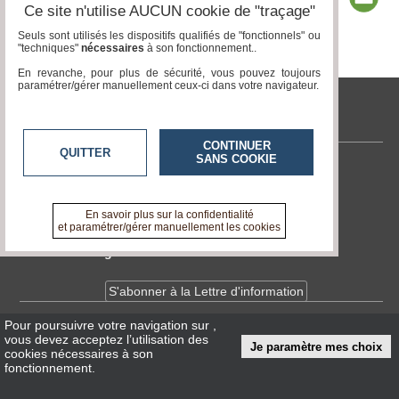
Ce site n'utilise AUCUN cookie de "traçage"
Seuls sont utilisés les dispositifs qualifiés de "fonctionnels" ou
"techniques"
nécessaires
à son fonctionnement..
Page 1 / 5
1
2
3
4
5
En revanche, pour plus de sécurité, vous pouvez toujours
paramétrer/gérer manuellement ceux-ci dans votre navigateur.
tvlocale.fr
CONTINUER
QUITTER
SANS COOKIE
Contactez-nous
En savoir +
A propos de tvlocale.fr
En savoir plus sur la confidentialité
et paramétrer/gérer manuellement les cookies
Devenir délégué
S'abonner à la Lettre d'information
Pour poursuivre votre navigation sur
,
Infos
CNIL/RGPD
vous devez acceptez l’utilisation des
Je paramètre mes choix
Conditions Générales d'Utilisation
cookies nécessaires à son
fonctionnement.
« accès éditeur »