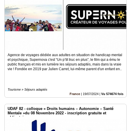
du
groupe
Blogs
Prémium
Inscription
annuaire
pro
Accès
éditeur
Agence de voyages dédiée aux adultes en situation de handicap mental
et psychique, Supernova c'est “Un p’tit truc en plus”, le film qui a ému le
public français et mis en lumière les séjours adaptés, mais dans la vraie
vie ! Fondée en 2019 par Julien Carret, lui-même parent d'un enfant en..
Tourisme » Séjours adaptés
France
|
19/07/2024
|
Vu 574674 fois
UDAF 82 - colloque « Droits humains – Autonomie – Santé
Mentale »du 08 Novembre 2022 - inscription gratuite et
obligatoire