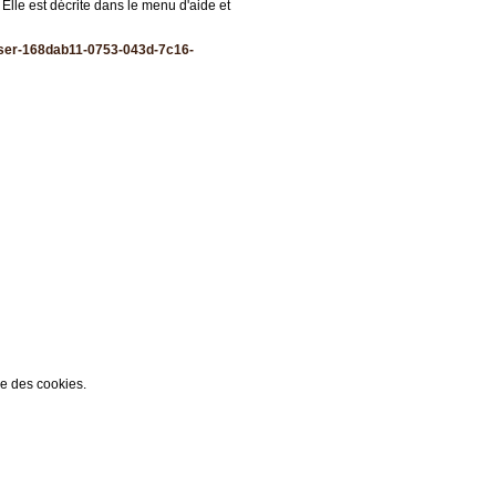
 Elle est décrite dans le menu d'aide et
liser-168dab11-0753-043d-7c16-
ée des cookies.