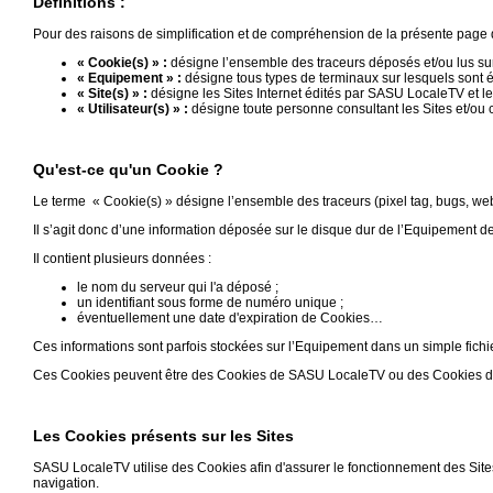
Définitions :
Médias
du
Pour des raisons de simplification et de compréhension de la présente page d’i
groupe
« Cookie(s) » :
désigne l’ensemble des traceurs déposés et/ou lus sur 
« Equipement » :
désigne tous types de terminaux sur lesquels sont é
Blogs
« Site(s) » :
désigne les Sites Internet édités par SASU LocaleTV et le
Prémium
« Utilisateur(s) » :
désigne toute personne consultant les Sites et/ou c
Inscription
annuaire
Qu'est-ce qu'un Cookie ?
pro
Le terme « Cookie(s) » désigne l’ensemble des traceurs (pixel tag, bugs, webs
Accès
Il s’agit donc d’une information déposée sur le disque dur de l’Equipement de l’
éditeur
Il contient plusieurs données :
le nom du serveur qui l'a déposé ;
un identifiant sous forme de numéro unique ;
éventuellement une date d'expiration de Cookies…
Ces informations sont parfois stockées sur l’Equipement dans un simple fichie
Ces Cookies peuvent être des Cookies de SASU LocaleTV ou des Cookies de p
Les Cookies présents sur les Sites
SASU LocaleTV utilise des Cookies afin d'assurer le fonctionnement des Sites
navigation.