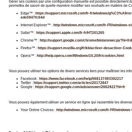
Gérer ses cookies par une configuration manuelle est possible directement dans
permettra de savoir de quelle manière modifier ses souhaits en matière de Co
Edge™ :
https://support.microsoft.com/fr-fr/windows/g%C3%A9rer-
ede5947fc64d
Internet Explorer™ :
http://windows.microsoft.com/fr-FR/windows-vi
Safari™ :
https://support.apple.com/fr-fr/HT201265
Chrome™ :
http://support.google.com/chrome/bin/answer.py?hl=
Firefox™ :
https://support.mozilla.org/fr/kb/activer-desactiver-Cook
Opera™ :
http://help.opera.com/Windows/10.20/fr/cookies.html
Vous pouvez utiliser les options de divers services tiers pour maîtriser les in
Facebook :
https://www.facebook.com/help/568137493302217
Twitter :
https://support.twitter.com/articles/20172847
Google :
https://support.google.com/ads/answer/2662922?hl=fr
Vous pouvez également utiliser un service en ligne qui rassemble les divers
Your Online Choices :
http://windows.microsoft.com/fr-FR/windows-