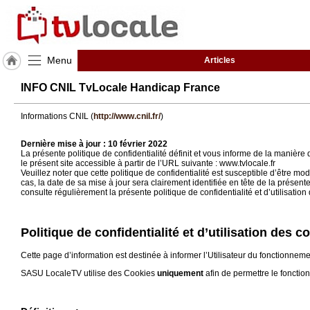
Menu
Articles
J'adhère
INFO CNIL TvLocale Handicap France
à
Hulcoq
Informations CNIL (
http://www.cnil.fr/
)
TvLocale
Dernière mise à jour : 10 février 2022
France
La présente politique de confidentialité définit et vous informe de la manière
le présent site accessible à partir de l’URL suivante : www.tvlocale.fr
Veuillez noter que cette politique de confidentialité est susceptible d’être
Accueil
cas, la date de sa mise à jour sera clairement identifiée en tête de la présent
consulte régulièrement la présente politique de confidentialité et d’utilisati
RUBRIQUES
Politique de confidentialité et d’utilisation des 
Agenda
Cette page d’information est destinée à informer l’Utilisateur du fonctionnem
Gazette
SASU LocaleTV utilise des Cookies
uniquement
afin de permettre le fonctio
Vidéos