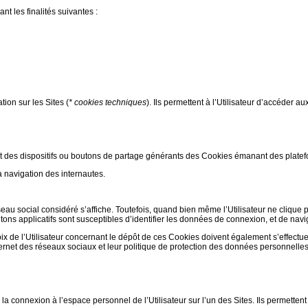
nt les finalités suivantes :
ion sur les Sites (
* cookies techniques
). Ils permettent à l’Utilisateur d’accéder au
nt des dispositifs ou boutons de partage générants des Cookies émanant des plate
a navigation des internautes.
éseau social considéré s’affiche. Toutefois, quand bien même l’Utilisateur ne clique 
tons applicatifs sont susceptibles d’identifier les données de connexion, et de navig
ix de l’Utilisateur concernant le dépôt de ces Cookies doivent également s’effectu
nternet des réseaux sociaux et leur politique de protection des données personnelles
 la connexion à l’espace personnel de l’Utilisateur sur l’un des Sites. Ils permetten