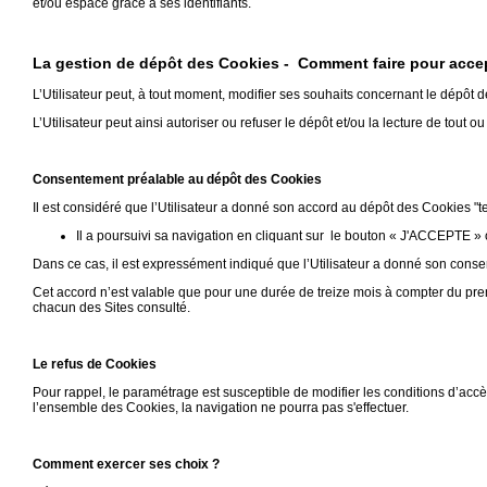
et/ou espace grâce à ses identifiants.
La gestion de dépôt des Cookies - Comment faire pour accep
L’Utilisateur peut, à tout moment, modifier ses souhaits concernant le dépôt 
L’Utilisateur peut ainsi autoriser ou refuser le dépôt et/ou la lecture de tout o
Consentement préalable au dépôt des Cookies
Il est considéré que l’Utilisateur a donné son accord au dépôt des Cookies "t
Il a poursuivi sa navigation en cliquant sur le bouton « J'ACCEPTE » 
Dans ce cas, il est expressément indiqué que l’Utilisateur a donné son conse
Cet accord n’est valable que pour une durée de treize mois à compter du pre
chacun des Sites consulté.
Le refus de Cookies
Pour rappel, le paramétrage est susceptible de modifier les conditions d’accè
l’ensemble des Cookies, la navigation ne pourra pas s'effectuer.
Comment exercer ses choix ?