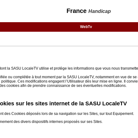
France
Handicap
WebTv
 dont la SASU LocaleTV utilise et protège les informations que vous nous transmette
 modifiée ou complétée à tout moment par la SASU LocaleTV, notamment en vue de se 
e politique. Ces modifications engagent l’Utilisateur dès leur mise en ligne. Il convi
on des cookies afin de prendre connaissance de ses éventuelles modifications.
cookies sur les sites internet de la SASU LocaleTV
ent des Cookies déposés lors de sa navigation sur les Sites, sur tout Equipement.
nnement des divers dispositifs internes proposés sur ses Sites.