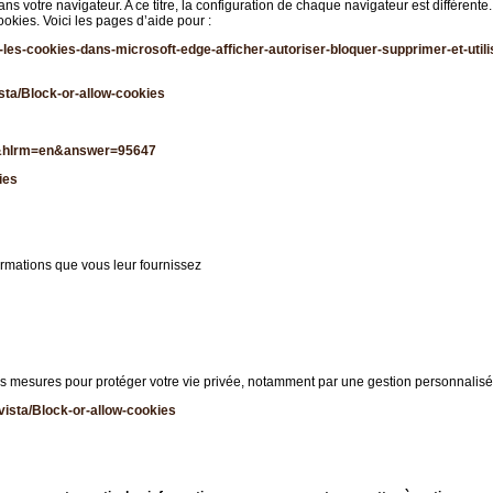
 votre navigateur. A ce titre, la configuration de chaque navigateur est différente.
okies. Voici les pages d’aide pour :
les-cookies-dans-microsoft-edge-afficher-autoriser-bloquer-supprimer-et-uti
sta/Block-or-allow-cookies
fr&hlrm=en&answer=95647
ies
formations que vous leur fournissez
es mesures pour protéger votre vie privée, notamment par une gestion personnalis
vista/Block-or-allow-cookies