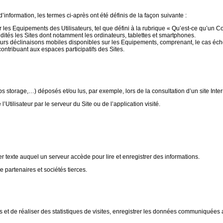
nformation, les termes ci-après ont été définis de la façon suivante :
les Equipements des Utilisateurs, tel que défini à la rubrique « Qu’est-ce qu’un Co
dités les Sites dont notamment les ordinateurs, tablettes et smartphones.
urs déclinaisons mobiles disponibles sur les Equipements, comprenant, le cas éché
ontribuant aux espaces participatifs des Sites.
 storage,…) déposés et/ou lus, par exemple, lors de la consultation d’un site Inter
Utilisateur par le serveur du Site ou de l’application visité.
r texte auquel un serveur accède pour lire et enregistrer des informations.
artenaires et sociétés tierces.
 et de réaliser des statistiques de visites, enregistrer les données communiquées 