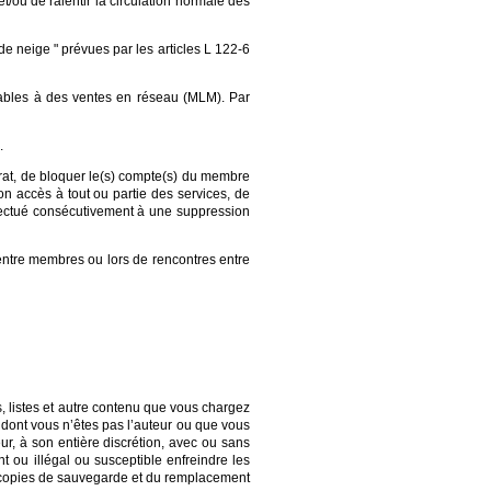
t/ou de ralentir la circulation normale des
e neige " prévues par les articles L 122-6
lables à des ventes en réseau (MLM). Par
.
rat, de bloquer le(s) compte(s) du membre
n accès à tout ou partie des services, de
ffectué consécutivement à une suppression
entre membres ou lors de rencontres entre
, listes et autre contenu que vous chargez
u dont vous n’êtes pas l’auteur ou que vous
ur, à son entière discrétion, avec ou sans
t ou illégal ou susceptible enfreindre les
n de copies de sauvegarde et du remplacement