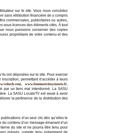
tilisateur sur le site. Vous nous concédez
er sans rétribution financière de y compris
s fins commerciales, publicitaires ou autres,
es sous-licences des éléments cités. À tout
que nous puissions conserver des copies
urez propriétaire de votre contenu et des
ils ont déposées sur le site. Pour exercer
 inscription, permettant d’accéder à leurs
w.veitech.com
,
www.femmeetcitoyennete.fr
,
té par un tiers mal intentionné. La SASU
mbre. La SASU LocaleTV est seule à avoir
orer la pertinence de la distribution des
publications d’un seul clic dès qu’elles le
ble du contenu d’un message émanant d’un
terne du site et ne pourra être tenu pour
s sans préavis, compte tenu notamment de