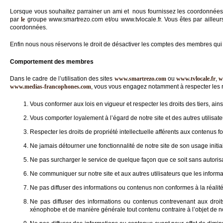
Lorsque vous souhaitez parrainer un ami et nous fournissez les coordonnées
par
le
groupe www.smartrezo.com et/ou www.tvlocale.fr. Vous êtes par ailleu
coordonnées.
Enfin nous nous réservons le droit de désactiver les comptes des membres qui 
Comportement des membres
Dans le cadre de l’utilisation des sites
www.smartrezo.com
ou
www.tvlocale.fr
,
w
www.medias-francophones.com
, vous vous engagez notamment à respecter les r
Vous conformer aux lois en vigueur et respecter les droits des tiers, ain
Vous comporter loyalement à l’égard de notre site et des autres utilisate
Respecter les droits de propriété intellectuelle afférents aux contenus fou
Ne jamais détourner une fonctionnalité de notre site de son usage initi
Ne pas surcharger le service de quelque façon que ce soit sans autorisat
Ne communiquer sur notre site et aux autres utilisateurs que les inform
Ne pas diffuser des informations ou contenus non conformes à la réalit
Ne pas diffuser des informations ou contenus contrevenant aux droits d
xénophobe et de manière générale tout contenu contraire à l’objet de n