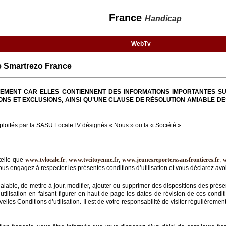
France
Handicap
WebTv
 Smartrezo France
TIVEMENT CAR ELLES CONTIENNENT DES INFORMATIONS IMPORTANTES SU
ONS ET EXCLUSIONS, AINSI QU’UNE CLAUSE DE RÉSOLUTION AMIABLE DE
loités par la SASU LocaleTV désignés « Nous » ou la « Société ».
telle que
www.tvlocale.fr
,
www.tvcitoyenne.fr
,
www.jeunesreporterssansfrontieres.fr
,
us engagez à respecter les présentes conditions d’utilisation et vous déclarez avoir
éalable, de mettre à jour, modifier, ajouter ou supprimer des dispositions des prése
ilisation en faisant figurer en haut de page les dates de révision de ces condition
lles Conditions d’utilisation. Il est de votre responsabilité de visiter régulièreme