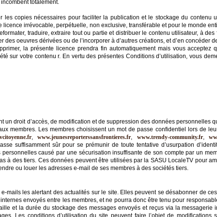
 incombent totalement.
les copies nécessaires pour faciliter la publication et le stockage du contenu u
e licence irrévocable, perpétuelle, non exclusive, transférable et pour le monde enti
reformater, traduire, extraire tout ou partie et distribuer le contenu utilisateur, à de
réer des oeuvres dérivées ou de l’incorporer à d’autres créations, et d’en concéder d
pprimer, la présente licence prendra fin automatiquement mais vous acceptez 
 sur votre contenu r. En vertu des présentes Conditions d’utilisation, vous deme
nt un droit d’accès, de modification et de suppression des données personnelles qu’
ervé aux membres. Les membres choisissent un mot de passe confidentiel lors de leur
citoyenne.fr
,
www.jeunesreporterssansfrontieres.fr
,
www.trendy-community.fr
,
ww
asse suffisamment sûr pour se prémunir de toute tentative d’usurpation d’identi
 personnelles causé par une sécurisation insuffisante de son compte par un me
 à des tiers. Ces données peuvent être utilisées par la SASU LocaleTV pour améli
ndre ou louer les adresses e-mail de ses membres à des sociétés tiers.
e-mails les alertant des actualités sur le site. Elles peuvent se désabonner de ces 
internes envoyés entre les membres, et ne pourra donc être tenu pour responsa
taille et la durée du stockage des messages envoyés et reçus via la messagerie in
es. Les conditions d’utilisation du site peuvent faire l’objet de modification