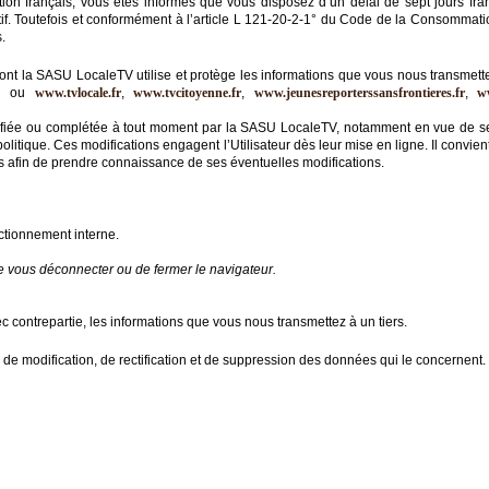
 français, vous êtes informés que vous disposez d’un délai de sept jours fran
if. Toutefois et conformément à l’article L 121-20-2-1° du Code de la Consommation 
.
dont la SASU LocaleTV utilise et protège les informations que vous nous transmette
m
ou
www.tvlocale.fr
,
www.tvcitoyenne.fr
,
www.jeunesreporterssansfrontieres.fr
,
w
 modifiée ou complétée à tout moment par la SASU LocaleTV, notamment en vue de se
politique. Ces modifications engagent l’Utilisateur dès leur mise en ligne. Il convie
ies afin de prendre connaissance de ses éventuelles modifications.
nctionnement interne.
de vous déconnecter ou de fermer le navigateur.
ontrepartie, les informations que vous nous transmettez à un tiers.
ès, de modification, de rectification et de suppression des données qui le concernent.