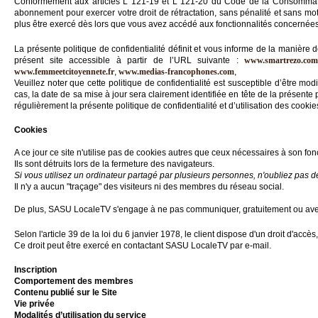
Conformément aux articles L 121-19 et L 121-20 du Code de la Consommation
Médias
abonnement pour exercer votre droit de rétractation, sans pénalité et sans mot
du
plus être exercé dès lors que vous avez accédé aux fonctionnalités concernées
groupe
La présente politique de confidentialité définit et vous informe de la manière 
Blogs
présent site accessible à partir de l’URL suivante :
www.smartrezo.co
Prémium
www.femmeetcitoyennete.fr
,
www.medias-francophones.com
,
Veuillez noter que cette politique de confidentialité est susceptible d’être
cas, la date de sa mise à jour sera clairement identifiée en tête de la présente 
Inscription
annuaire
régulièrement la présente politique de confidentialité et d’utilisation des cook
pro
Cookies
Accès
éditeur
A ce jour ce site n'utilise pas de cookies autres que ceux nécessaires à son fo
Ils sont détruits lors de la fermeture des navigateurs.
Si vous utilisez un ordinateur partagé par plusieurs personnes, n'oubliez pas 
Il n'y a aucun "traçage" des visiteurs ni des membres du réseau social.
De plus, SASU LocaleTV s'engage à ne pas communiquer, gratuitement ou avec c
Selon l'article 39 de la loi du 6 janvier 1978, le client dispose d'un droit d'acc
Ce droit peut être exercé en contactant SASU LocaleTV par e-mail.
Inscription
Comportement des membres
Contenu publié sur le Site
Vie privée
Modalités d’utilisation du service