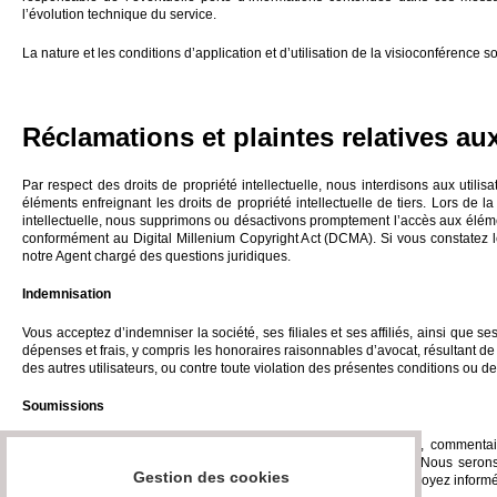
l’évolution technique du service.
La nature et les conditions d’application et d’utilisation de la visioconférence
Réclamations et plaintes relatives aux
Par respect des droits de propriété intellectuelle, nous interdisons aux utili
éléments enfreignant les droits de propriété intellectuelle de tiers. Lors de l
intellectuelle, nous supprimons ou désactivons promptement l’accès aux élément
conformément au Digital Millenium Copyright Act (DCMA). Si vous constatez le
notre Agent chargé des questions juridiques.
Indemnisation
Vous acceptez d’indemniser la société, ses filiales et ses affiliés, ainsi que s
dépenses et frais, y compris les honoraires raisonnables d’avocat, résultant de o
des autres utilisateurs, ou contre toute violation des présentes conditions ou de l
Soumissions
Vous reconnaissez et acceptez sans réserve que les questions, commentaire
informations confidentielles et nous soient cédés intégralement. Nous serons tit
Gestion des cookies
soumissions à toutes fins commerciales ou autres sans que vous soyez informé 