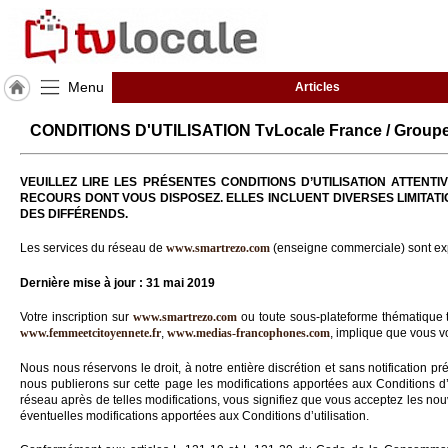
Menu
Articles
J'adhère
CONDITIONS D'UTILISATION TvLocale France / Groupe
à
Hulcoq
VEUILLEZ LIRE LES PRÉSENTES CONDITIONS D’UTILISATION ATTEN
RECOURS DONT VOUS DISPOSEZ. ELLES INCLUENT DIVERSES LIMITATI
TvLocale
DES DIFFÉRENDS.
France
Les services du réseau de
www.smartrezo.com
(enseigne commerciale) sont exp
Accueil
Dernière mise à jour : 31 mai 2019
RUBRIQUES
Votre inscription sur
www.smartrezo.com
ou toute sous-plateforme thématique 
www.femmeetcitoyennete.fr
,
www.medias-francophones.com
, implique que vous vo
Agenda
Nous nous réservons le droit, à notre entière discrétion et sans notification pr
nous publierons sur cette page les modifications apportées aux Conditions d’ut
Gazette
réseau après de telles modifications, vous signifiez que vous acceptez les nouve
éventuelles modifications apportées aux Conditions d’utilisation.
Vidéos