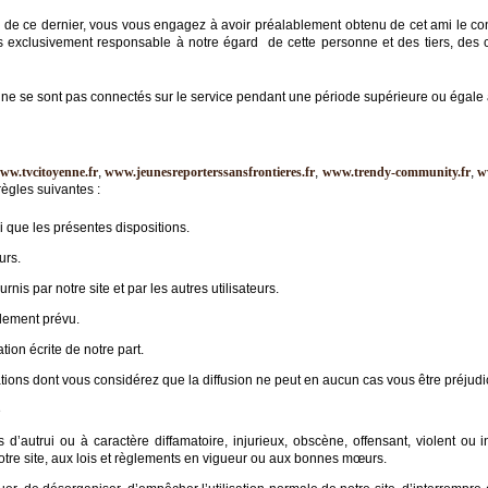
 de ce dernier, vous vous engagez à avoir préalablement obtenu de cet ami le c
rs exclusivement responsable à notre égard de cette personne et des tiers, de
ne se sont pas connectés sur le service pendant une période supérieure ou égale 
ww.tvcitoyenne.fr
,
www.jeunesreporterssansfrontieres.fr
,
www.trendy-community.fr
,
w
ègles suivantes :
si que les présentes dispositions.
urs.
rnis par notre site et par les autres utilisateurs.
alement prévu.
ion écrite de notre part.
ations dont vous considérez que la diffusion ne peut en aucun cas vous être préjudi
é
’autrui ou à caractère diffamatoire, injurieux, obscène, offensant, violent ou inc
otre site, aux lois et règlements en vigueur ou aux bonnes mœurs.