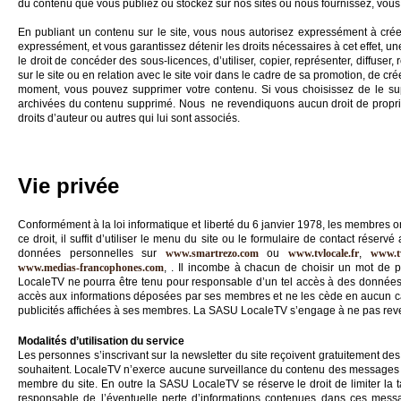
du contenu que vous publiez ou stockez sur nos sites ou nous fournissez, vous
En publiant un contenu sur le site, vous nous autorisez expressément à créer 
expressément, et vous garantissez détenir les droits nécessaires à cet effet, un
le droit de concéder des sous-licences, d’utiliser, copier, représenter, diffuser, 
sur le site ou en relation avec le site voir dans le cadre de sa promotion, de c
moment, vous pouvez supprimer votre contenu. Si vous choisissez de le su
archivées du contenu supprimé. Nous ne revendiquons aucun droit de propriété
droits d’auteur ou autres qui lui sont associés.
Vie privée
Conformément à la loi informatique et liberté du 6 janvier 1978, les membres o
ce droit, il suffit d’utiliser le menu du site ou le formulaire de contact rés
données personnelles sur
www.smartrezo.com
ou
www.tvlocale.fr
,
www.tv
www.medias-francophones.com
, . Il incombe à chacun de choisir un mot de p
LocaleTV ne pourra être tenu pour responsable d’un tel accès à des données
accès aux informations déposées par ses membres et ne les cède en aucun cas
publicités affichées à ses membres. La SASU LocaleTV s’engage à ne pas reve
Modalités d’utilisation du service
Les personnes s’inscrivant sur la newsletter du site reçoivent gratuitement des 
souhaitent. LocaleTV n’exerce aucune surveillance du contenu des messages 
membre du site. En outre la SASU LocaleTV se réserve le droit de limiter la 
responsable de l’éventuelle perte d’informations contenues dans ces messag