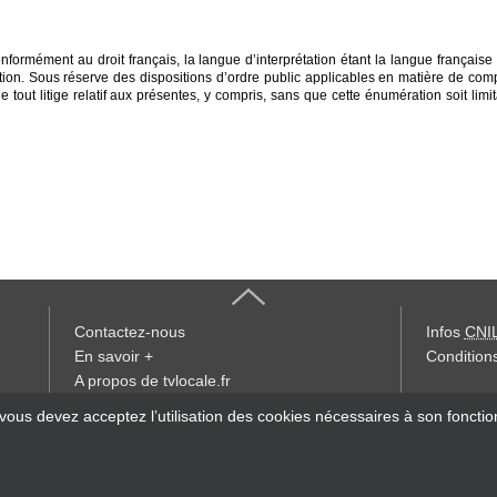
formément au droit français, la langue d’interprétation étant la langue française e
tion. Sous réserve des dispositions d’ordre public applicables en matière de compét
ut litige relatif aux présentes, y compris, sans que cette énumération soit limitativ
Contactez-nous
Infos
CNI
En savoir +
Conditions
A propos de tvlocale.fr
« accès éd
 vous devez acceptez l’utilisation des cookies nécessaires à son foncti
Devenir délégué
S'abonner à la Lettre d'information