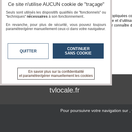
Ce site n'utilise AUCUN cookie de "traçage"
Droit applicable - attribution de juridiction
Seuls sont utilisés les dispositifs qualifiés de "fonctionnels" ou
Les présentes conditions générales sont régies, interprétées et appliquées con
"techniques"
nécessaires
à son fonctionnement..
d’un terme ou d’une disposition des présentes conditions de vente et d’utilisa
En revanche, pour plus de sécurité, vous pouvez toujours
ressort du siège de notre société seront seules compétentes pour connaître de to
paramétrer/gérer manuellement ceux-ci dans votre navigateur.
exécution et/ou leur résiliation et ses conséquences.
Hébergement
CONTINUER
Scaleway/Dedibox
-
OVHcloud
QUITTER
SANS COOKIE
En savoir plus sur la confidentialité
et paramétrer/gérer manuellement les cookies
tvlocale.fr
Pour poursuivre votre navigation sur
,