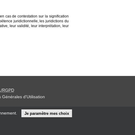
n cas de contestation sur la signification
ence juridictionnelle, les juridictions du
e, leur validité, leur interprétation, leur
L/RGPD
 Générales d'Utilisation
iteur »
onnement.
Je paramètre mes choix