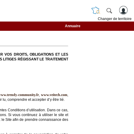
Changer de territoire
Annuaire
R VOS DROITS, OBLIGATIONS ET LES
S LITIGES RÉGISSANT LE TRAITEMENT
www.trendy-community.fr
,
www.veitech.com
,
 lu, comprendre et accepter d’y être lié.
ntes Conditions d’utilisation. Dans ce cas,
s. Si vous continuez à utiliser le site et
nt le Site afin de prendre connaissance des