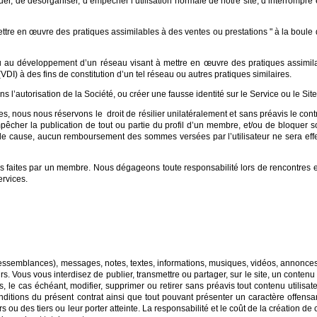
r, de désorganiser, d’empêcher l’utilisation normale de notre site, d’interrompre e
ttre en œuvre des pratiques assimilables à des ventes ou prestations " à la boule d
ou au développement d’un réseau visant à mettre en œuvre des pratiques assimi
VDI) à des fins de constitution d’un tel réseau ou autres pratiques similaires.
ans l’autorisation de la Société, ou créer une fausse identité sur le Service ou le Site
nous nous réservons le droit de résilier unilatéralement et sans préavis le cont
cher la publication de tout ou partie du profil d’un membre, et/ou de bloquer so
at de cause, aucun remboursement des sommes versées par l’utilisateur ne sera e
 faites par un membre. Nous dégageons toute responsabilité lors de rencontres 
ervices.
ressemblances), messages, notes, textes, informations, musiques, vidéos, annonces
rs. Vous vous interdisez de publier, transmettre ou partager, sur le site, un conten
 le cas échéant, modifier, supprimer ou retirer sans préavis tout contenu utilisate
nditions du présent contrat ainsi que tout pouvant présenter un caractère offensan
urs ou des tiers ou leur porter atteinte. La responsabilité et le coût de la créatio