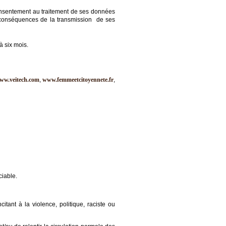
onsentement au traitement de ses données
s conséquences de la transmission de ses
à six mois.
ww.veitech.com
,
www.femmeetcitoyennete.fr
,
ciable.
itant à la violence, politique, raciste ou