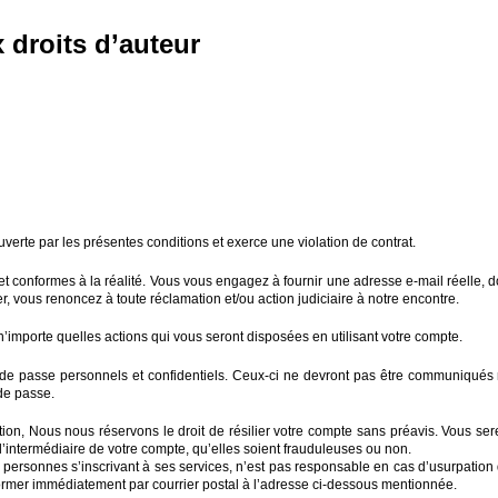
 droits d’auteur
verte par les présentes conditions et exerce une violation de contrat.
nformes à la réalité. Vous vous engagez à fournir une adresse e-mail réelle, don
vous renoncez à toute réclamation et/ou action judiciaire à notre encontre.
’importe quelles actions qui vous seront disposées en utilisant votre compte.
s) de passe personnels et confidentiels. Ceux-ci ne devront pas être communiqués 
 de passe.
tion, Nous nous réservons le droit de résilier votre compte sans préavis. Vous sere
r l’intermédiaire de votre compte, qu’elles soient frauduleuses ou non.
 personnes s’inscrivant à ses services, n’est pas responsable en cas d’usurpation
former immédiatement par courrier postal à l’adresse ci-dessous mentionnée.