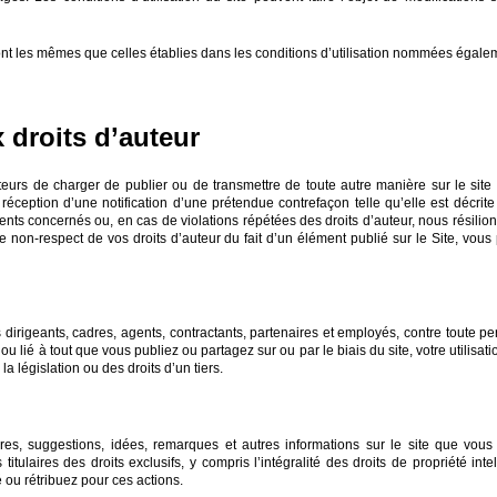
 sont les mêmes que celles établies dans les conditions d’utilisation nommées égalem
 droits d’auteur
sateurs de charger de publier ou de transmettre de toute autre manière sur le site
a réception d’une notification d’une prétendue contrefaçon telle qu’elle est décri
s concernés ou, en cas de violations répétées des droits d’auteur, nous résilions 
 non-respect de vos droits d’auteur du fait d’un élément publié sur le Site, vous
es dirigeants, cadres, agents, contractants, partenaires et employés, contre toute p
u lié à tout que vous publiez ou partagez sur ou par le biais du site, votre utilisat
a législation ou des droits d’un tiers.
s, suggestions, idées, remarques et autres informations sur le site que vous
ulaires des droits exclusifs, y compris l’intégralité des droits de propriété intelle
ou rétribuez pour ces actions.