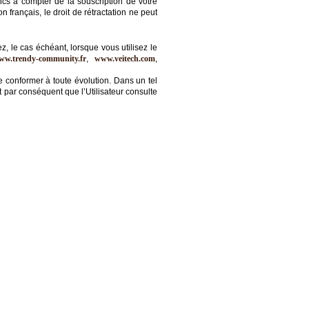
cs à compter de la souscription de votre
français, le droit de rétractation ne peut
z, le cas échéant, lorsque vous utilisez le
ww.trendy-community.fr
,
www.veitech.com
,
 conformer à toute évolution. Dans un tel
nt par conséquent que l’Utilisateur consulte