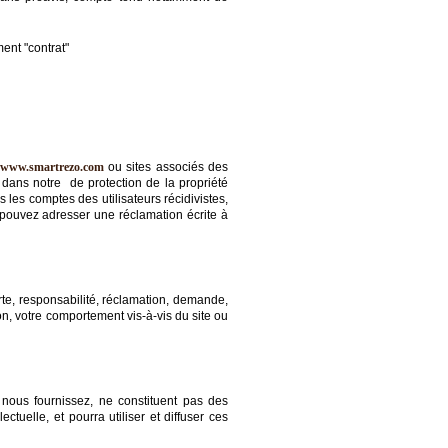
ent "contrat"
www.smartrezo.com
ou sites associés des
te dans notre de protection de la propriété
les comptes des utilisateurs récidivistes,
 pouvez adresser une réclamation écrite à
erte, responsabilité, réclamation, demande,
ion, votre comportement vis-à-vis du site ou
 nous fournissez, ne constituent pas des
ctuelle, et pourra utiliser et diffuser ces