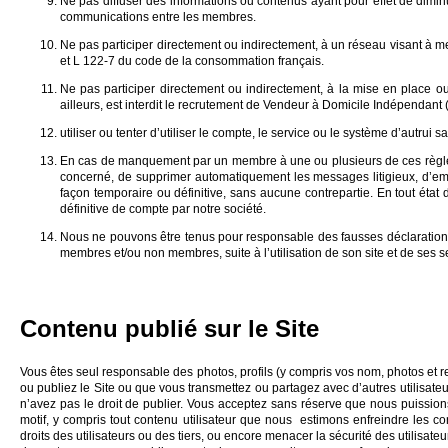
Ne pas diffuser des informations ou contenus ayant pour effet de diminue
communications entre les membres.
Ne pas participer directement ou indirectement, à un réseau visant à me
et L 122-7 du code de la consommation français.
Ne pas participer directement ou indirectement, à la mise en place 
ailleurs, est interdit le recrutement de Vendeur à Domicile Indépendant (
utiliser ou tenter d’utiliser le compte, le service ou le système d’autrui s
En cas de manquement par un membre à une ou plusieurs de ces règles, 
concerné, de supprimer automatiquement les messages litigieux, d’empê
façon temporaire ou définitive, sans aucune contrepartie. En tout ét
définitive de compte par notre société.
Nous ne pouvons être tenus pour responsable des fausses déclarations
membres et/ou non membres, suite à l’utilisation de son site et de ses s
Contenu publié sur le Site
Vous êtes seul responsable des photos, profils (y compris vos nom, photos et 
ou publiez le Site ou que vous transmettez ou partagez avec d’autres utilisateu
n’avez pas le droit de publier. Vous acceptez sans réserve que nous puissions,
motif, y compris tout contenu utilisateur que nous estimons enfreindre les co
droits des utilisateurs ou des tiers, ou encore menacer la sécurité des utilisate