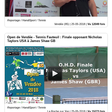
Reportage / HandiSport / Tennis
Vendée (85) |
25-05-2018
|
Vu 12049 fois
Open de Vendée - Tennis Fauteuil : Finale opposant Nicholas
Taylors USA à James Shaw GB
Reportage / HandiSport / Tennis
La Roche sur Yon |
25-05-2018
|
Vu 15273 fois