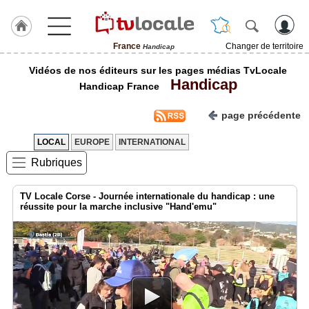
France
Changer de territoire
Handicap
J'adhère
Vidéos de nos éditeurs sur les pages médias TvLocale
à
Handicap
Hulcoq
Handicap France
page précédente
TvLocale
France
LOCAL
EUROPE
INTERNATIONAL
Accueil
Rubriques
RUBRIQUES
TV Locale Corse - Journée internationale du handicap : une
réussite pour la marche inclusive "Hand'emu"
Agenda
Gazette
Vidéos
Médias