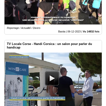
du
groupe
Blogs
Prémium
Inscription
Reportage / Actualité / Divers
annuaire
pro
Bastia |
06-12-2023
|
Vu 14832 fois
Accès
TV Locale Corse - Handi Corsica : un salon pour parler du
éditeur
handicap