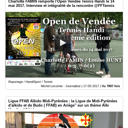
Charlotte FAMIN remporte l'Open Vendée Tennis Handi le 14
mai 2017. Interview et intégralité de la rencontre @FFTennis
Reportage / HandiSport / Tennis
Michel Lecomte - Journaliste |
17-05-2017
|
Vu 7897 fois
Ligue FFAB Aïkido Midi-Pyrénées : la Ligue de Midi-Pyrénées
d'aïkido et de Budo ( FFAB) en Ariège" sur un thème Aïki
Handi » #Aikido