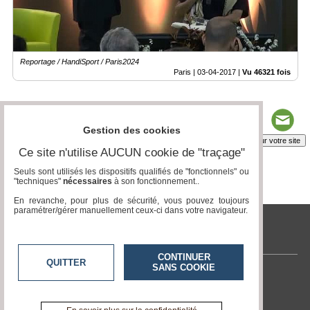
Reportage / HandiSport / Paris2024
Paris |
03-04-2017
|
Vu 46321 fois
Gestion des cookies
Insérez sur votre site
Ce site n'utilise AUCUN cookie de "traçage"
Seuls sont utilisés les dispositifs qualifiés de "fonctionnels" ou
"techniques"
nécessaires
à son fonctionnement..
Page 1 / 2
1
2
En revanche, pour plus de sécurité, vous pouvez toujours
paramétrer/gérer manuellement ceux-ci dans votre navigateur.
tvlocale.fr
CONTINUER
QUITTER
SANS COOKIE
Contactez-nous
En savoir +
A propos de tvlocale.fr