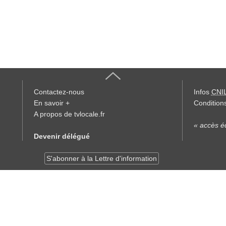
Contactez-nous
Infos
CNI
En savoir +
Conditions
A propos de tvlocale.fr
« accès éd
Devenir délégué
S'abonner à la Lettre d'information