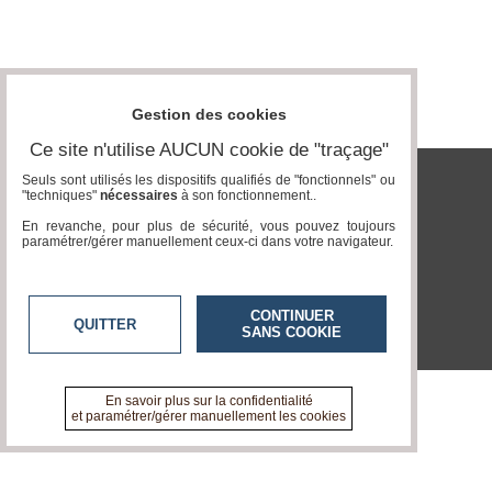
Médias
du
groupe
Blogs
Prémium
Gestion des cookies
Inscription
Ce site n'utilise AUCUN cookie de "traçage"
annuaire
pro
Seuls sont utilisés les dispositifs qualifiés de "fonctionnels" ou
"techniques"
nécessaires
à son fonctionnement..
tvlocale.fr
Accès
En revanche, pour plus de sécurité, vous pouvez toujours
éditeur
paramétrer/gérer manuellement ceux-ci dans votre navigateur.
CONTINUER
QUITTER
SANS COOKIE
En savoir plus sur la confidentialité
et paramétrer/gérer manuellement les cookies