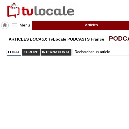
Menu
Articles
J'adhère
PODC
ARTICLES
LOCAUX
TvLocale PODCASTS France
à
Hulcoq
LOCAL
EUROPE
INTERNATIONAL
TvLocale
France
Accueil
RUBRIQUES
Agenda
Gazette
Vidéos