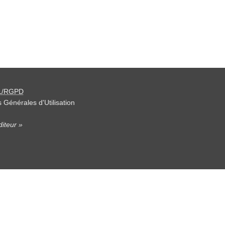
L/RGPD
 Générales d'Utilisation
iteur »