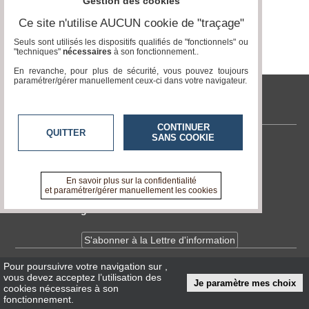
du
Gestion des cookies
Page 0 / 0
groupe
Ce site n'utilise AUCUN cookie de "traçage"
Blogs
Seuls sont utilisés les dispositifs qualifiés de "fonctionnels" ou
Prémium
"techniques"
nécessaires
à son fonctionnement..
En revanche, pour plus de sécurité, vous pouvez toujours
Inscription
paramétrer/gérer manuellement ceux-ci dans votre navigateur.
annuaire
pro
tvlocale.fr
Accès
CONTINUER
éditeur
QUITTER
SANS COOKIE
Contactez-nous
En savoir +
A propos de tvlocale.fr
En savoir plus sur la confidentialité
et paramétrer/gérer manuellement les cookies
Devenir délégué
S'abonner à la Lettre d'information
Pour poursuivre votre navigation sur
,
Infos
CNIL/RGPD
vous devez acceptez l’utilisation des
Je paramètre mes choix
Conditions Générales d'Utilisation
cookies nécessaires à son
fonctionnement.