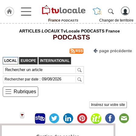
France
Changer de territoire
PODCASTS
J'adhère
ARTICLES
LOCAUX
TvLocale PODCASTS France
à
PODCASTS
Hulcoq
page précédente
TvLocale
France
LOCAL
EUROPE
INTERNATIONAL
Accueil
Rechercher par date :
RUBRIQUES
Rubriques
Agenda
Insérez sur votre site
Gazette
Vidéos
Médias