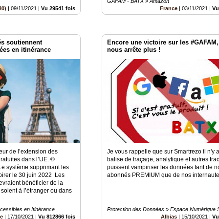
GAFAM - BATX » Amazon
30)
|
09/11/2021
|
Vu 29541 fois
France
|
03/11/2021
|
Vu
és soutiennent
Encore une victoire sur les #GAFAM,
ées en itinérance
nous arrête plus !
eur de l’extension des
Je vous rappelle que sur Smartrezo il n'y
ratuites dans l’UE. ©
balise de traçage, analytique et autres tra
e système supprimant les
puissent vampiriser les données tant de n
xpirer le 30 juin 2022 Les
abonnés PREMIUM que de nos internaut
raient bénéficier de la
soient à l’étranger ou dans
cessibles en Itinérance
Protection des Données » Espace Numérique 
ce
|
17/10/2021
|
Vu 812866 fois
Albias
|
15/10/2021
|
Vu