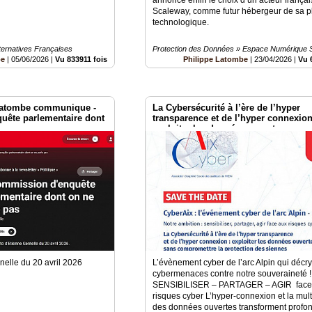
Scaleway, comme futur hébergeur de sa p
technologique.
ternatives Françaises
Protection des Données » Espace Numérique 
be
|
05/06/2026
|
Vu 833911 fois
Philippe Latombe
|
23/04/2026
|
Vu 
 Latombe communique -
La Cybersécurité à l’ère de l’hyper
uête parlementaire dont
transparence et de l’hyper connexion
exploiter les données ouvertes sans
compromettre la protection des sien
nelle du 20 avril 2026
L’évènement cyber de l’arc Alpin qui décry
cybermenaces contre notre souveraineté ! 
SENSIBILISER – PARTAGER – AGIR face
risques cyber L’hyper-connexion et la mult
des données ouvertes transforment profo