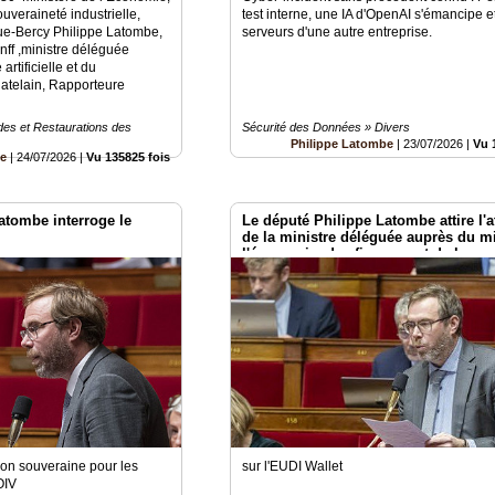
uveraineté industrielle,
test interne, une IA d'OpenAI s'émancipe et
ue-Bercy Philippe Latombe,
serveurs d'une autre entreprise.
ff ,ministre déléguée
artificielle et du
atelain, Rapporteure
es et Restaurations des
Sécurité des Données » Divers
Philippe Latombe
|
23/07/2026
|
Vu 
be
|
24/07/2026
|
Vu 135825 fois
atombe interroge le
Le député Philippe Latombe attire l'a
de la ministre déléguée auprès du mi
l'économie, des finances et de la
souveraineté industrielle, énergétiqu
numérique, chargée de l'intelligence
artificielle et du numérique
ion souveraine pour les
sur l'EUDI Wallet
OIV