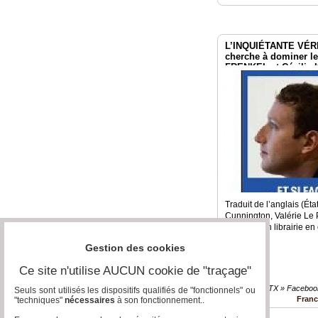
L’INQUIÉTANTE VÉR
cherche à dominer l
FRENKEL et Cécilia
Traduit de l’anglais (Éta
Cunnington, Valérie Le 
Taupeau En librairie en
Gestion des cookies
Ce site n'utilise AUCUN cookie de "traçage"
GAFAM - BATX » Faceboo
Seuls sont utilisés les dispositifs qualifiés de "fonctionnels" ou
Fran
"techniques"
nécessaires
à son fonctionnement..