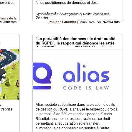
novent et..
fuites quotidiennes de données et des..
Cybersécurité » Sauvegardes et Restaurations des
Données
teurs de la
210599 fois
Philippe Latombe
|
03/03/2026
|
Vu 760663 fois
"La portabilité des données : le droit oublié
c
du RGPD", le rapport qui dénonce les ratés
du #RGPD contre les #GAFAM @medjawii
@AliasCodeislaw
s
Alias, société spécialisée dans la création d’outils
ntreprise.
de gestion du RGPD a analysé le respect du droit à
la portabilité de 230 entreprises pendant 9 mois.
Résultat: aucune ne respecte vraiment ce droit
permettant la récupération et le transfert
automatique de données d'un service à l'autre,