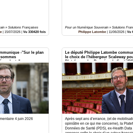
in » Solutions Françaises
Pour un Numérique Souverain » Solutions Fran
be
|
15/07/2026
|
Vu 330420 fois
Philippe Latombe
|
11/06/2026
|
Vu 
mmunique -"Sur le plan
Le député Philippe Latombe commu
s sommes
le choix de l'hébergeur Scaleway pou
dépendants"
Plateforme des Données de Santé(P
ementaire 4 juin 2026
Après sept ans d’errance, (et de mobilisat
opiniâtre en ce qui me concerne), la Plat
Données de Santé (PDS), ex-Health Data
annonce enfin le choix d’un acteur françai