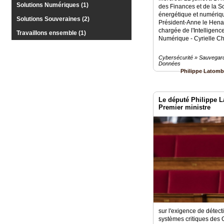
Solutions Numériques (1)
Médias
des Finances et de la So
du
énergétique et numériq
Solutions Souveraines (2)
groupe
Président-Anne le Henan
chargée de l'Intelligence 
Travaillons ensemble (1)
Numérique - Cyrielle Ch
Blogs
Prémium
Cybersécurité » Sauvegard
Données
Inscription
Philippe Latom
annuaire
pro
Le député Philippe L
Accès
éditeur
Premier ministre
sur l'exigence de détect
systèmes critiques des 