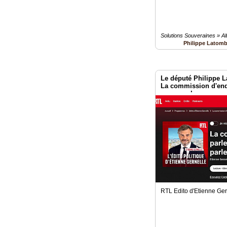
Solutions Souveraines » Al
Philippe Latom
Le député Philippe
La commission d'enq
on ne parle pas
RTL Edito d'Etienne Ger