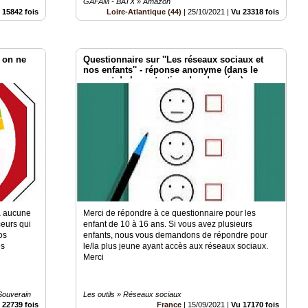
GAFAM - BATX » Amazon
 15842 fois
Loire-Atlantique (44)
|
25/10/2021
|
Vu 23318 fois
 on ne
Questionnaire sur ''Les réseaux sociaux et
nos enfants'' - réponse anonyme (dans le
respect de la protection des données)
 a aucune
Merci de répondre à ce questionnaire pour les
ceurs qui
enfant de 10 à 16 ans. Si vous avez plusieurs
os
enfants, nous vous demandons de répondre pour
es
le/la plus jeune ayant accès aux réseaux sociaux.
Merci
Souverain
Les outils » Réseaux sociaux
 22739 fois
France
|
15/09/2021
|
Vu 17170 fois