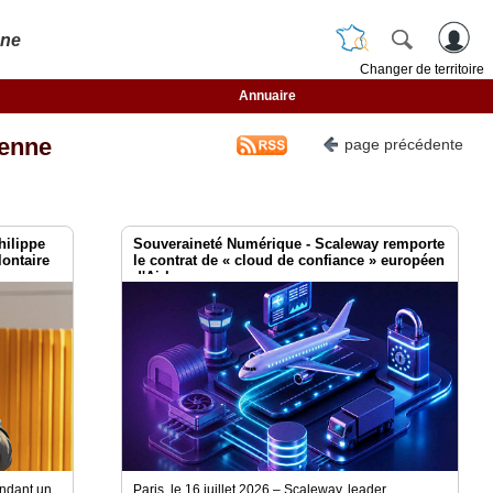
nne
Changer de territoire
Annuaire
enne
page précédente
ilippe
Souveraineté Numérique - Scaleway remporte
lontaire
le contrat de « cloud de confiance » européen
d'Airbus
endant un
Paris, le 16 juillet 2026 – Scaleway, leader