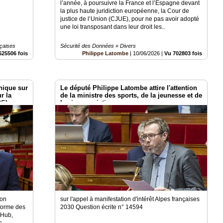
l’année, à poursuivre la France et l’Espagne devant
la plus haute juridiction européenne, la Cour de
justice de l’Union (CJUE), pour ne pas avoir adopté
une loi transposant dans leur droit les..
çaises
Sécurité des Données » Divers
625506 fois
Philippe Latombe
|
10/06/2026
|
Vu 702803 fois
nique sur
Le député Philippe Latombe attire l'attention
r la
de la ministre des sports, de la jeunesse et de
DS)
la vie associative
ion
sur l'appel à manifestation d'intérêt Alpes françaises
eforme des
2030 Question écrite n° 14594
 Hub,
s,