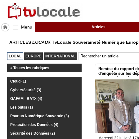
Menu
Articles
J'adhère
ARTICLES
LOCAUX
TvLocale Souveraineté Numérique Euro
à
Hulcoq
LOCAL
EUROPE
INTERNATIONAL
TvLocale
France
« Toutes les rubriques
Remise du rapport d
d'enquête sur les d
structurelles et les v
Accueil
Cloud (1)
systémiques dans le
les risques pour l’i
Cybersécurité (3)
RUBRIQUES
GAFAM - BATX (4)
Agenda
Les outils (1)
Pour un Numérique Souverain (3)
Gazette
Protection des Données (4)
Vidéos
Sécurité des Données (2)
Mercredi 22 juillet à 1