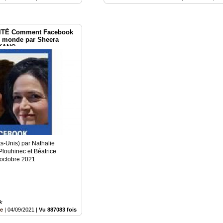
ITÉ Comment Facebook
e monde par Sheera
 KANG
ts-Unis) par Nathalie
Plouhinec et Béatrice
 octobre 2021
k
ce
|
04/09/2021
|
Vu 887083 fois