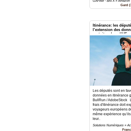
GAFAM - BATX » Amazon
Gard (
Itinérance: les déput
l’extension des donn
gratuites dans l’UE
Les députés sont en fav
données en itinérance g
BullRun / AdobeStock L
frais d'itinérance doit e
voyageurs européens dev
même expérience qu’ils 
leur..
Solutions Numériques » Ac
Fran