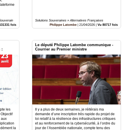
lateforme
Souverain
Solutions Souveraines » Alternatives Françaises
631331 fois
Philippe Latombe
|
21/04/2026
|
Vu 80717 fois
Le député Philippe Latombe communique -
 :
Courrier au Premier ministre
nes
pte les
Il y a plus de deux semaines, je réitérais ma
Objectif
demande d’une inscription très rapide du projet de
 aux
loi relatif à la résilience des infrastructures critiques
iplication
et au renforcement de la cybersécurité, à l’ordre du
ndément la
jour de l’Assemblée nationale, compte tenu des