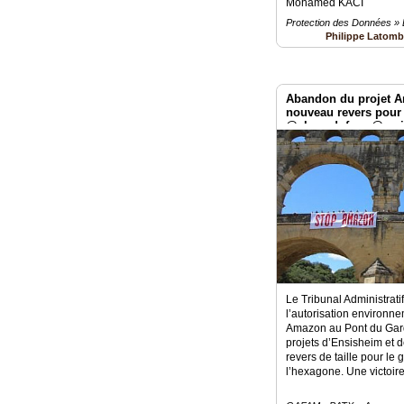
Mohamed KACI
Protection des Données »
Philippe Latom
Abandon du projet A
nouveau revers pour 
@alma_dufour @ami
#MAFAG
Le Tribunal Administrati
l’autorisation environne
Amazon au Pont du Gard
projets d’Ensisheim et 
revers de taille pour le
l’hexagone. Une victoire