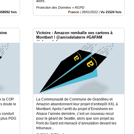
alors..
Protection des Données » RGPD
658592 fois
France
|
28/01/2022
|
Vu 21524 fois
eine
Victoire : Amazon remballe ses cartons à
Montbert ! @amisdelaterre #GAFAM
@alma_dufour
de la COP
La Communauté de Commune de Grandlieu et
s doute le
Amazon abandonnent leur projet d’entrepôt XXL à
Montbert. Après l’arrêt du projet d’Ensisheim en
s conduit
Alsace l’année dernière, c’est un nouveau recul
t plus PDG
pour le géant de Seattle, alors que son projet au
Pont du Gard est menacé d’annulation devant les
tribunaux...