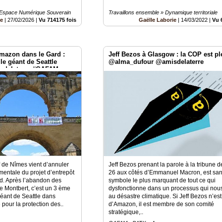
 Espace Numérique Souverain
Travaillons ensemble » Dynamique territoriale
be
|
27/02/2026
|
Vu 714175 fois
Gaëlle Laborie
|
14/03/2022
|
Vu 
mazon dans le Gard :
Jeff Bezos à Glasgow : la COP est pl
le géant de Seattle
@alma_dufour @amisdelaterre
sdelaterre #GAFAM
f de Nîmes vient d’annuler
Jeff Bezos prenant la parole à la tribune 
mentale du projet d’entrepôt
26 aux côtés d’Emmanuel Macron, est san
. Après l’abandon des
symbole le plus marquant de tout ce qui
de Montbert, c’est un 3 ème
dysfonctionne dans un processus qui nou
 géant de Seattle dans
au désastre climatique. Si Jeff Bezos n’es
 pour la protection des..
d’Amazon, il est membre de son comité
stratégique,..