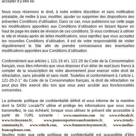
du
accepter d’y être lié.
groupe
Nous nous réservons le droit, à notre entière discrétion et sans notification
Blogs
préalable, de mettre à jour, modifier, ajouter ou supprimer des dispositions des
Prémium
présentes Conditions d’utilisation. Dans ce cas, nous publierons sur cette page
les modifications apportées aux Conditions d’utilisation en faisant figurer en
haut de page les dates de révision de ces conditions. Si vous continuez à utiliser
Inscription
le site et réseau après de telles modifications, vous signifiez que vous acceptez
annuaire
pro
les nouvelles Conditions d’utilisation. Il est de votre responsabilité de visiter
régulièrement le Site afin de prendre connaissance des éventuelles
modifications apportées aux Conditions d’utilisation.
Accès
éditeur
Conformément aux articles L 121-19 et L 121-20 du Code de la Consommation
français, vous êtes informés que vous disposez d’un délai de sept jours francs à
compter de la souscription de votre abonnement pour exercer votre droit de
rétractation, sans pénalité et sans motif. Toutefois et conformément à l’article L
121-20-2-1° du Code de la Consommation français, le droit de rétractation ne
peut plus être exercé dès lors que vous avez accédé aux fonctionnalités
concernées.
La présente politique de confidentialité définit et vous informe de la manière
dont la SASU LocaleTV utilise et protège les informations que vous nous
transmettez, le cas échéant, lorsque vous utilisez le présent site accessible à
partir de l’URL suivante :
www.smartrezo.com
ou
www.tvlocale.fr
,
www.tvcitoyenne.fr
,
www.jeunesreporterssansfrontieres.fr
,
www.trendy-
community.fr
,
www.veitech.com
,
www.femmeetcitoyennete.fr
,
www.medias-
francophones.com
,
Veuillez noter que cette politique de confidentialité est susceptible d’être