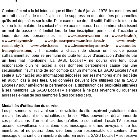
Conformément à la loi informatique et liberté du 6 janvier 1978, les membres ont
un droit d’accès, de modification et de suppression des données personnelles
qu’ils ont déposées sur le site. Pour exercer ce droit, il suffit d’utiliser le menu du
site ou le formulaire de contact réservé aux membres. Les membres choisissent
un mot de passe confidentiel lors de leur inscription, permettant d’accéder à
leurs données personnelles sur
www.smartrezo.com
ou
www.tvlocale.fr
,
www.tvcitoyenne.fr
,
www.jeunesreporterssansfrontieres.fr
,
www.trendy-
community.fr
,
www.veitech.com
,
www.femmeetcitoyennete.fr
,
www.medias-
francophones.com
, . Il incombe à chacun de choisir un mot de passe
suffisamment sûr pour se prémunir de toute tentative d’usurpation d’identité par
un tiers mal intentionné. La SASU LocaleTV ne pourra être tenu pour
responsable d’un tel accès à des données personnelles causé par une
sécurisation insuffisante de son compte par un membre. La SASU LocaleTV est
seule à avoir accès aux informations déposées par ses membres et ne les cède
en aucun cas à des tiers. Ces données peuvent être utilisées par la SASU
LocaleTV pour améliorer la pertinence de la distribution des publicités affichées
à ses membres. La SASU LocaleTV s’engage à ne pas revendre ou louer les
adresses e-mail de ses membres à des sociétés tiers.
Modalités d’utilisation du service
Les personnes s’inscrivant sur la newsletter du site reçoivent gratuitement des
e-mails les alertant des actualités sur le site. Elles peuvent se désabonner de
ces publications d’un seul clic dès qu’elles le souhaitent. LocaleTV n’exerce
aucune surveillance du contenu des messages internes envoyés entre les
membres, et ne pourra donc être tenu pour responsable du contenu d’un
message émanant d’un membre du site. En outre la SASU LocaleTV se réserve