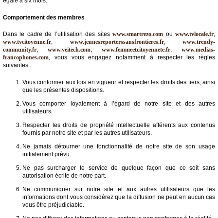
égale à six mois.
Comportement des membres
Dans le cadre de l’utilisation des sites
www.smartrezo.com
ou
www.tvlocale.fr
,
www.tvcitoyenne.fr
,
www.jeunesreporterssansfrontieres.fr
,
www.trendy-
community.fr
,
www.veitech.com
,
www.femmeetcitoyennete.fr
,
www.medias-
francophones.com
, vous vous engagez notamment à respecter les règles
suivantes :
Vous conformer aux lois en vigueur et respecter les droits des tiers, ainsi
que les présentes dispositions.
Vous comporter loyalement à l’égard de notre site et des autres
utilisateurs.
Respecter les droits de propriété intellectuelle afférents aux contenus
fournis par notre site et par les autres utilisateurs.
Ne jamais détourner une fonctionnalité de notre site de son usage
initialement prévu.
Ne pas surcharger le service de quelque façon que ce soit sans
autorisation écrite de notre part.
Ne communiquer sur notre site et aux autres utilisateurs que les
informations dont vous considérez que la diffusion ne peut en aucun cas
vous être préjudiciable.