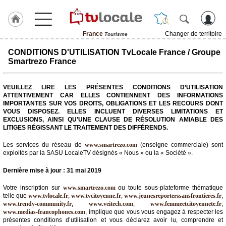
France
Changer de territoire
Tourisme
J'adhère
CONDITIONS D'UTILISATION TvLocale France / Groupe
à
Smartrezo France
Hulcoq
VEUILLEZ LIRE LES PRÉSENTES CONDITIONS D’UTILISATION
TvLocale
ATTENTIVEMENT CAR ELLES CONTIENNENT DES INFORMATIONS
France
IMPORTANTES SUR VOS DROITS, OBLIGATIONS ET LES RECOURS DONT
VOUS DISPOSEZ. ELLES INCLUENT DIVERSES LIMITATIONS ET
Accueil
EXCLUSIONS, AINSI QU’UNE CLAUSE DE RÉSOLUTION AMIABLE DES
LITIGES RÉGISSANT LE TRAITEMENT DES DIFFÉRENDS.
RUBRIQUES
Les services du réseau de
www.smartrezo.com
(enseigne commerciale) sont
exploités par la SASU LocaleTV désignés « Nous » ou la « Société ».
Agenda
Dernière mise à jour : 31 mai 2019
Gazette
Votre inscription sur
www.smartrezo.com
ou toute sous-plateforme thématique
telle que
www.tvlocale.fr
,
www.tvcitoyenne.fr
,
www.jeunesreporterssansfrontieres.fr
,
Vidéos
www.trendy-community.fr
,
www.veitech.com
,
www.femmeetcitoyennete.fr
,
www.medias-francophones.com
, implique que vous vous engagez à respecter les
Médias
présentes conditions d’utilisation et vous déclarez avoir lu, comprendre et