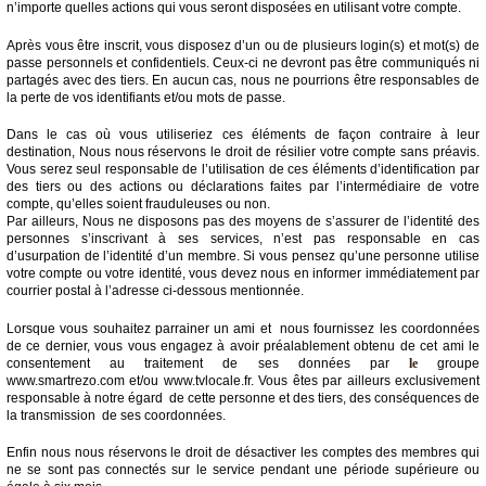
n’importe quelles actions qui vous seront disposées en utilisant votre compte.
Après vous être inscrit, vous disposez d’un ou de plusieurs login(s) et mot(s) de
passe personnels et confidentiels. Ceux-ci ne devront pas être communiqués ni
partagés avec des tiers. En aucun cas, nous ne pourrions être responsables de
la perte de vos identifiants et/ou mots de passe.
Dans le cas où vous utiliseriez ces éléments de façon contraire à leur
destination, Nous nous réservons le droit de résilier votre compte sans préavis.
Vous serez seul responsable de l’utilisation de ces éléments d’identification par
des tiers ou des actions ou déclarations faites par l’intermédiaire de votre
compte, qu’elles soient frauduleuses ou non.
Par ailleurs, Nous ne disposons pas des moyens de s’assurer de l’identité des
personnes s’inscrivant à ses services, n’est pas responsable en cas
d’usurpation de l’identité d’un membre. Si vous pensez qu’une personne utilise
votre compte ou votre identité, vous devez nous en informer immédiatement par
courrier postal à l’adresse ci-dessous mentionnée.
Lorsque vous souhaitez parrainer un ami et nous fournissez les coordonnées
de ce dernier, vous vous engagez à avoir préalablement obtenu de cet ami le
consentement au traitement de ses données par
le
groupe
www.smartrezo.com et/ou www.tvlocale.fr. Vous êtes par ailleurs exclusivement
responsable à notre égard de cette personne et des tiers, des conséquences de
la transmission de ses coordonnées.
Enfin nous nous réservons le droit de désactiver les comptes des membres qui
ne se sont pas connectés sur le service pendant une période supérieure ou