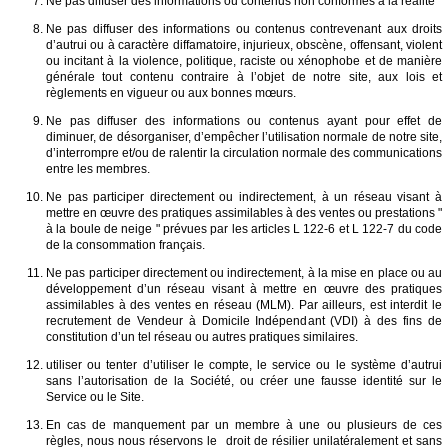
Ne pas diffuser des informations ou contenus non conformes à la réalité
Ne pas diffuser des informations ou contenus contrevenant aux droits
d’autrui ou à caractère diffamatoire, injurieux, obscène, offensant, violent
ou incitant à la violence, politique, raciste ou xénophobe et de manière
générale tout contenu contraire à l’objet de notre site, aux lois et
règlements en vigueur ou aux bonnes mœurs.
Ne pas diffuser des informations ou contenus ayant pour effet de
diminuer, de désorganiser, d’empêcher l’utilisation normale de notre site,
d’interrompre et/ou de ralentir la circulation normale des communications
entre les membres.
Ne pas participer directement ou indirectement, à un réseau visant à
mettre en œuvre des pratiques assimilables à des ventes ou prestations "
à la boule de neige " prévues par les articles L 122-6 et L 122-7 du code
de la consommation français.
Ne pas participer directement ou indirectement, à la mise en place ou au
développement d’un réseau visant à mettre en œuvre des pratiques
assimilables à des ventes en réseau (MLM). Par ailleurs, est interdit le
recrutement de Vendeur à Domicile Indépendant (VDI) à des fins de
constitution d’un tel réseau ou autres pratiques similaires.
utiliser ou tenter d’utiliser le compte, le service ou le système d’autrui
sans l’autorisation de la Société, ou créer une fausse identité sur le
Service ou le Site.
En cas de manquement par un membre à une ou plusieurs de ces
règles, nous nous réservons le droit de résilier unilatéralement et sans