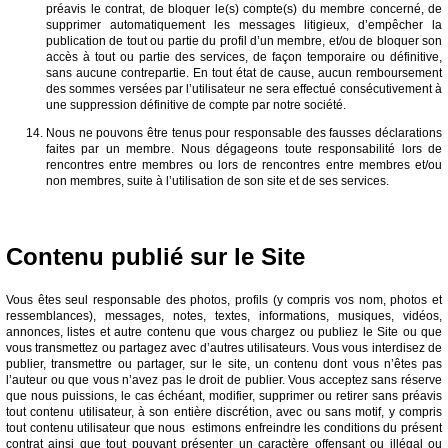
préavis le contrat, de bloquer le(s) compte(s) du membre concerné, de
supprimer automatiquement les messages litigieux, d’empêcher la
publication de tout ou partie du profil d’un membre, et/ou de bloquer son
accès à tout ou partie des services, de façon temporaire ou définitive,
sans aucune contrepartie. En tout état de cause, aucun remboursement
des sommes versées par l’utilisateur ne sera effectué consécutivement à
une suppression définitive de compte par notre société.
Nous ne pouvons être tenus pour responsable des fausses déclarations
faites par un membre. Nous dégageons toute responsabilité lors de
rencontres entre membres ou lors de rencontres entre membres et/ou
non membres, suite à l’utilisation de son site et de ses services.
Contenu publié sur le Site
Vous êtes seul responsable des photos, profils (y compris vos nom, photos et
ressemblances), messages, notes, textes, informations, musiques, vidéos,
annonces, listes et autre contenu que vous chargez ou publiez le Site ou que
vous transmettez ou partagez avec d’autres utilisateurs. Vous vous interdisez de
publier, transmettre ou partager, sur le site, un contenu dont vous n’êtes pas
l’auteur ou que vous n’avez pas le droit de publier. Vous acceptez sans réserve
que nous puissions, le cas échéant, modifier, supprimer ou retirer sans préavis
tout contenu utilisateur, à son entière discrétion, avec ou sans motif, y compris
tout contenu utilisateur que nous estimons enfreindre les conditions du présent
contrat ainsi que tout pouvant présenter un caractère offensant ou illégal ou