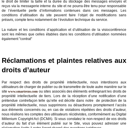
le droit de limiter la taille et la durée du stockage des messages envoyés et
reçus via la messagerie interne du site et ne pourra être tenu pour responsable
de l’éventuelle perte d’informations contenues dans ces messages. Les
conditions d’utilisation du site peuvent faire l’objet de modifications sans
préavis, compte tenu notamment de l’évolution technique du service.
La nature et les conditions d’application et d’utilisation de la visioconférence
sont les mêmes que celles établies dans les conditions d’utilisation nommées
également "contrat"
Réclamations et plaintes relatives aux
droits d’auteur
Par respect des droits de propriété intellectuelle, nous interdisons aux
utilisateurs de charger de publier ou de transmettre de toute autre manière sur le
site
www.smartrezo.com
ou sites associés des éléments enfreignant les droits de
propriété intellectuelle de tiers. Lors de la réception d’une notification d’une
prétendue contrefaçon telle qu’elle est décrite dans notre de protection de la
propriété intellectuelle, nous supprimons ou désactivons promptement l’accès
aux éléments concernés ou, en cas de violations répétées des droits d’auteur,
nous résilions les comptes des utilisateurs récidivistes, conformément au Digital
Millenium Copyright Act (DCMA). Si vous constatez le non-respect de vos droits
d’auteur du fait d’un élément publié sur le Site, vous pouvez adresser une
réclamation écrite à notre Agent chargé des questions juridiques.