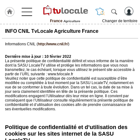
France
Changer de territoire
Agriculture
J'adhère
INFO CNIL TvLocale Agriculture France
à
Hulcoq
Informations CNIL (
http://www.cnil.fr/
)
TvLocale
Dernière mise à jour : 10 février 2022
France
La présente politique de confidentialité définit et vous informe de la manière
dont la SASU LocaleTV utilise et protège les informations que vous nous
transmettez, le cas échéant, lorsque vous utilisez le présent site accessible à
Accueil
partir de l’URL suivante : www.tvlocale.fr
Veuillez noter que cette politique de confidentialité est susceptible d’être
modifiée ou complétée à tout moment par la SASU LocaleTV, notamment en
RUBRIQUES
vue de se conformer à toute évolution. Dans un tel cas, la date de sa mise à
jour sera clairement identifiée en tête de la présente politique. Ces
modifications engagent l’Utilisateur dès leur mise en ligne. Il convient par
Agenda
conséquent que l’Utilisateur consulte régulièrement la présente politique de
confidentialité et d’utilisation des cookies afin de prendre connaissance de
ses éventuelles modifications.
Gazette
Vidéos
Politique de confidentialité et d’utilisation des
cookies sur les sites internet de la SASU
Médias