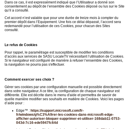
Dans ce cas, il est expressément indiqué que l’Utilisateur a donné son
consentement au dépôt de l’ensemble des Cookies déposé ou lus sur le Site
qu’il a consulté.
Cet accord n’est valable que pour une durée de treize mois à compter du
premier dépôt dans l’Equipement. Une fois ce délai dépassé, l’accord sera
redemandé pour l’utilisation de ces Cookies, pour chacun des Sites
consulté.
Le refus de Cookies
Pour rappel, le paramétrage est susceptible de modifier les conditions
d’accès aux services de SASU LocaleTV nécessitant l’utilisation de Cookies.
Si le navigateur est configuré de manière à refuser l’ensemble des Cookies,
la navigation ne pourra pas s'effectuer.
Comment exercer ses choix ?
Gérer ses cookies par une configuration manuelle est possible directement
dans votre navigateur. A ce titre, la configuration de chaque navigateur est
différente. Elle est décrite dans le menu d'aide et permettra de savoir de
quelle manière modifier ses souhaits en matière de Cookies. Voici les pages
d’aide pour :
Edge™ :
https://support.microsoft.com/fr-
fr/windows/g%C3%A9rer-les-cookies-dans-microsoft-edge-
afficher-autoriser-bloquer-supprimer-et-utiliser-168dab11-0753-
043d-7c16-ede5947fc64d