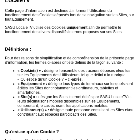
LocaleTV
du
groupe
Cette page d’information est destinée à informer l’Utilisateur du
fonctionnement des Cookies déposés lors de sa navigation sur les Sites, sur
Blogs
tout Equipement.
Prémium
SASU LocaleTV utilise des Cookies
uniquement
afin de permettre le
fonctionnement des divers dispositifs internes proposés sur ses Sites.
Inscription
annuaire
pro
Définitions :
Accès
éditeur
Pour des raisons de simplification et de compréhension de la présente page
d’information, les termes ci-après ont été définis de la façon suivante :
« Cookie(s) » :
désigne l’ensemble des traceurs déposés et/ou lus
sur les Equipements des Utilisateurs, tel que défini à la rubrique
« Qu’est-ce qu’un Cookie ? » ci-après.
« Equipement » :
désigne tous types de terminaux sur lesquels sont
édités les Sites dont notamment les ordinateurs, tablettes et
smartphones.
« Site(s) » :
désigne les Sites Internet édités par SASU LocaleTV et
leurs déclinaisons mobiles disponibles sur les Equipements,
comprenant, le cas échéant, les applications mobiles.
« Utilisateur(s) » :
désigne toute personne consultant les Sites et/ou
contribuant aux espaces participatifs des Sites.
Qu'est-ce qu'un Cookie ?