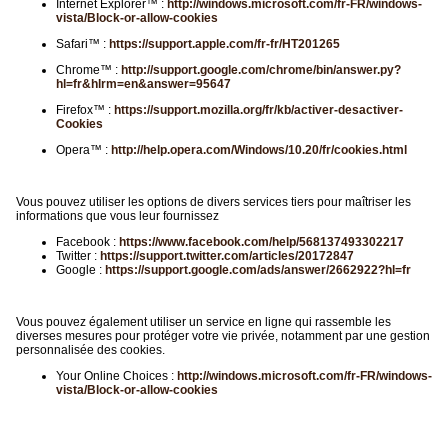
Internet Explorer™ :
http://windows.microsoft.com/fr-FR/windows-
vista/Block-or-allow-cookies
Safari™ :
https://support.apple.com/fr-fr/HT201265
Chrome™ :
http://support.google.com/chrome/bin/answer.py?
hl=fr&hlrm=en&answer=95647
Firefox™ :
https://support.mozilla.org/fr/kb/activer-desactiver-
Cookies
Opera™ :
http://help.opera.com/Windows/10.20/fr/cookies.html
Vous pouvez utiliser les options de divers services tiers pour maîtriser les
informations que vous leur fournissez
Facebook :
https://www.facebook.com/help/568137493302217
Twitter :
https://support.twitter.com/articles/20172847
Google :
https://support.google.com/ads/answer/2662922?hl=fr
Vous pouvez également utiliser un service en ligne qui rassemble les
diverses mesures pour protéger votre vie privée, notamment par une gestion
personnalisée des cookies.
Your Online Choices :
http://windows.microsoft.com/fr-FR/windows-
vista/Block-or-allow-cookies