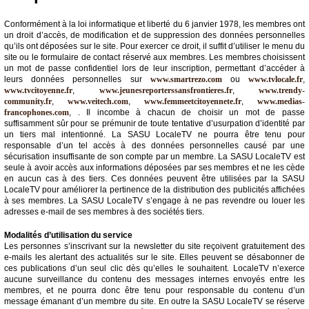
Conformément à la loi informatique et liberté du 6 janvier 1978, les membres ont
un droit d’accès, de modification et de suppression des données personnelles
qu’ils ont déposées sur le site. Pour exercer ce droit, il suffit d’utiliser le menu du
site ou le formulaire de contact réservé aux membres. Les membres choisissent
un mot de passe confidentiel lors de leur inscription, permettant d’accéder à
leurs données personnelles sur
www.smartrezo.com
ou
www.tvlocale.fr
,
www.tvcitoyenne.fr
,
www.jeunesreporterssansfrontieres.fr
,
www.trendy-
community.fr
,
www.veitech.com
,
www.femmeetcitoyennete.fr
,
www.medias-
francophones.com
, . Il incombe à chacun de choisir un mot de passe
suffisamment sûr pour se prémunir de toute tentative d’usurpation d’identité par
un tiers mal intentionné. La SASU LocaleTV ne pourra être tenu pour
responsable d’un tel accès à des données personnelles causé par une
sécurisation insuffisante de son compte par un membre. La SASU LocaleTV est
seule à avoir accès aux informations déposées par ses membres et ne les cède
en aucun cas à des tiers. Ces données peuvent être utilisées par la SASU
LocaleTV pour améliorer la pertinence de la distribution des publicités affichées
à ses membres. La SASU LocaleTV s’engage à ne pas revendre ou louer les
adresses e-mail de ses membres à des sociétés tiers.
Modalités d’utilisation du service
Les personnes s’inscrivant sur la newsletter du site reçoivent gratuitement des
e-mails les alertant des actualités sur le site. Elles peuvent se désabonner de
ces publications d’un seul clic dès qu’elles le souhaitent. LocaleTV n’exerce
aucune surveillance du contenu des messages internes envoyés entre les
membres, et ne pourra donc être tenu pour responsable du contenu d’un
message émanant d’un membre du site. En outre la SASU LocaleTV se réserve