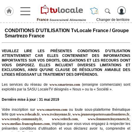
France
Changer de territoire
Souveraineté Alimentaire
J'adhère
CONDITIONS D'UTILISATION TvLocale France / Groupe
à
Smartrezo France
Hulcoq
VEUILLEZ LIRE LES PRÉSENTES CONDITIONS D’UTILISATION
TvLocale
ATTENTIVEMENT CAR ELLES CONTIENNENT DES INFORMATIONS
France
IMPORTANTES SUR VOS DROITS, OBLIGATIONS ET LES RECOURS DONT
VOUS DISPOSEZ. ELLES INCLUENT DIVERSES LIMITATIONS ET
Accueil
EXCLUSIONS, AINSI QU’UNE CLAUSE DE RÉSOLUTION AMIABLE DES
LITIGES RÉGISSANT LE TRAITEMENT DES DIFFÉRENDS.
RUBRIQUES
Les services du réseau de
www.smartrezo.com
(enseigne commerciale) sont
exploités par la SASU LocaleTV désignés « Nous » ou la « Société ».
Agenda
Dernière mise à jour : 31 mai 2019
Gazette
Votre inscription sur
www.smartrezo.com
ou toute sous-plateforme thématique
telle que
www.tvlocale.fr
,
www.tvcitoyenne.fr
,
www.jeunesreporterssansfrontieres.fr
,
Vidéos
www.trendy-community.fr
,
www.veitech.com
,
www.femmeetcitoyennete.fr
,
www.medias-francophones.com
, implique que vous vous engagez à respecter les
Médias
présentes conditions d’utilisation et vous déclarez avoir lu, comprendre et