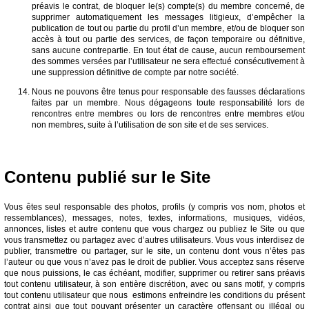
préavis le contrat, de bloquer le(s) compte(s) du membre concerné, de
supprimer automatiquement les messages litigieux, d’empêcher la
publication de tout ou partie du profil d’un membre, et/ou de bloquer son
accès à tout ou partie des services, de façon temporaire ou définitive,
sans aucune contrepartie. En tout état de cause, aucun remboursement
des sommes versées par l’utilisateur ne sera effectué consécutivement à
une suppression définitive de compte par notre société.
Nous ne pouvons être tenus pour responsable des fausses déclarations
faites par un membre. Nous dégageons toute responsabilité lors de
rencontres entre membres ou lors de rencontres entre membres et/ou
non membres, suite à l’utilisation de son site et de ses services.
Contenu publié sur le Site
Vous êtes seul responsable des photos, profils (y compris vos nom, photos et
ressemblances), messages, notes, textes, informations, musiques, vidéos,
annonces, listes et autre contenu que vous chargez ou publiez le Site ou que
vous transmettez ou partagez avec d’autres utilisateurs. Vous vous interdisez de
publier, transmettre ou partager, sur le site, un contenu dont vous n’êtes pas
l’auteur ou que vous n’avez pas le droit de publier. Vous acceptez sans réserve
que nous puissions, le cas échéant, modifier, supprimer ou retirer sans préavis
tout contenu utilisateur, à son entière discrétion, avec ou sans motif, y compris
tout contenu utilisateur que nous estimons enfreindre les conditions du présent
contrat ainsi que tout pouvant présenter un caractère offensant ou illégal ou