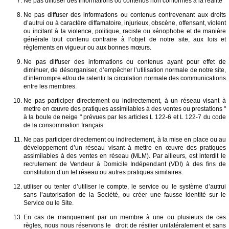
Ne pas diffuser des informations ou contenus non conformes à la réalité
Ne pas diffuser des informations ou contenus contrevenant aux droits
d’autrui ou à caractère diffamatoire, injurieux, obscène, offensant, violent
ou incitant à la violence, politique, raciste ou xénophobe et de manière
générale tout contenu contraire à l’objet de notre site, aux lois et
règlements en vigueur ou aux bonnes mœurs.
Ne pas diffuser des informations ou contenus ayant pour effet de
diminuer, de désorganiser, d’empêcher l’utilisation normale de notre site,
d’interrompre et/ou de ralentir la circulation normale des communications
entre les membres.
Ne pas participer directement ou indirectement, à un réseau visant à
mettre en œuvre des pratiques assimilables à des ventes ou prestations "
à la boule de neige " prévues par les articles L 122-6 et L 122-7 du code
de la consommation français.
Ne pas participer directement ou indirectement, à la mise en place ou au
développement d’un réseau visant à mettre en œuvre des pratiques
assimilables à des ventes en réseau (MLM). Par ailleurs, est interdit le
recrutement de Vendeur à Domicile Indépendant (VDI) à des fins de
constitution d’un tel réseau ou autres pratiques similaires.
utiliser ou tenter d’utiliser le compte, le service ou le système d’autrui
sans l’autorisation de la Société, ou créer une fausse identité sur le
Service ou le Site.
En cas de manquement par un membre à une ou plusieurs de ces
règles, nous nous réservons le droit de résilier unilatéralement et sans