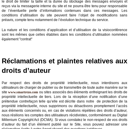
le droit de limiter la taille et la durée du stockage des messages envoyés et
reçus via la messagerie interne du site et ne pourra être tenu pour responsable
de l’éventuelle perte d’informations contenues dans ces messages. Les
conditions d’utilisation du site peuvent faire l’objet de modifications sans
préavis, compte tenu notamment de l’évolution technique du service.
La nature et les conditions d’application et d’utilisation de la visioconférence
sont les mêmes que celles établies dans les conditions d’utilisation nommées
également "contrat"
Réclamations et plaintes relatives aux
droits d’auteur
Par respect des droits de propriété intellectuelle, nous interdisons aux
utilisateurs de charger de publier ou de transmettre de toute autre manière sur le
site
www.smartrezo.com
ou sites associés des éléments enfreignant les droits de
propriété intellectuelle de tiers. Lors de la réception d’une notification d’une
prétendue contrefaçon telle qu’elle est décrite dans notre de protection de la
propriété intellectuelle, nous supprimons ou désactivons promptement l’accès
aux éléments concernés ou, en cas de violations répétées des droits d’auteur,
nous résilions les comptes des utilisateurs récidivistes, conformément au Digital
Millenium Copyright Act (DCMA). Si vous constatez le non-respect de vos droits
d’auteur du fait d’un élément publié sur le Site, vous pouvez adresser une
réclamation écrite à notre Agent chargé des questions juridiques.