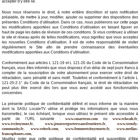
du
accepter d’y être lié.
groupe
Nous nous réservons le droit, à notre entière discrétion et sans notification
Blogs
préalable, de mettre à jour, modifier, ajouter ou supprimer des dispositions des
Prémium
présentes Conditions d’utilisation. Dans ce cas, nous publierons sur cette page
les modifications apportées aux Conditions d’utilisation en faisant figurer en
haut de page les dates de révision de ces conditions. Si vous continuez à utiliser
Inscription
le site et réseau après de telles modifications, vous signifiez que vous acceptez
annuaire
pro
les nouvelles Conditions d’utilisation. Il est de votre responsabilité de visiter
régulièrement le Site afin de prendre connaissance des éventuelles
modifications apportées aux Conditions d’utilisation.
Accès
éditeur
Conformément aux articles L 121-19 et L 121-20 du Code de la Consommation
français, vous êtes informés que vous disposez d’un délai de sept jours francs à
compter de la souscription de votre abonnement pour exercer votre droit de
rétractation, sans pénalité et sans motif. Toutefois et conformément à l’article L
121-20-2-1° du Code de la Consommation français, le droit de rétractation ne
peut plus être exercé dès lors que vous avez accédé aux fonctionnalités
concernées.
La présente politique de confidentialité définit et vous informe de la manière
dont la SASU LocaleTV utilise et protège les informations que vous nous
transmettez, le cas échéant, lorsque vous utilisez le présent site accessible à
partir de l’URL suivante :
www.smartrezo.com
ou
www.tvlocale.fr
,
www.tvcitoyenne.fr
,
www.jeunesreporterssansfrontieres.fr
,
www.trendy-
community.fr
,
www.veitech.com
,
www.femmeetcitoyennete.fr
,
www.medias-
francophones.com
,
Veuillez noter que cette politique de confidentialité est susceptible d’être