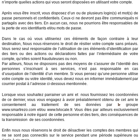
n’importe quelles actions qui vous seront disposées en utilisant votre compte.
Après vous être inscrit, vous disposez d’un ou de plusieurs login(s) et mot(s) de
passe personnels et confidentiels. Ceux-ci ne devront pas être communiqués ni
partagés avec des tiers. En aucun cas, nous ne pourrions être responsables de
la perte de vos identifiants et/ou mots de passe.
Dans le cas où vous utiliseriez ces éléments de façon contraire à leur
destination, Nous nous réservons le droit de résilier votre compte sans préavis.
Vous serez seul responsable de l’utilisation de ces éléments d’identification par
des tiers ou des actions ou déclarations faites par l’intermédiaire de votre
compte, qu’elles soient frauduleuses ou non.
Par ailleurs, Nous ne disposons pas des moyens de s’assurer de l’identité des
personnes s’inscrivant à ses services, n’est pas responsable en cas
d’usurpation de l’identité d’un membre. Si vous pensez qu’une personne utilise
votre compte ou votre identité, vous devez nous en informer immédiatement par
courrier postal à l’adresse ci-dessous mentionnée.
Lorsque vous souhaitez parrainer un ami et nous fournissez les coordonnées
de ce dernier, vous vous engagez à avoir préalablement obtenu de cet ami le
consentement au traitement de ses données par
le
groupe
www.smartrezo.com et/ou www.tvlocale.fr. Vous êtes par ailleurs exclusivement
responsable à notre égard de cette personne et des tiers, des conséquences de
la transmission de ses coordonnées.
Enfin nous nous réservons le droit de désactiver les comptes des membres qui
ne se sont pas connectés sur le service pendant une période supérieure ou