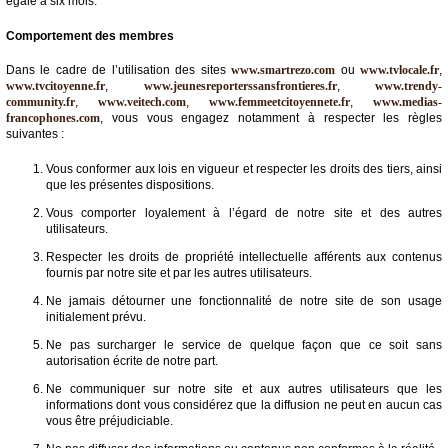
égale à six mois.
Comportement des membres
Dans le cadre de l’utilisation des sites
www.smartrezo.com
ou
www.tvlocale.fr
,
www.tvcitoyenne.fr
,
www.jeunesreporterssansfrontieres.fr
,
www.trendy-
community.fr
,
www.veitech.com
,
www.femmeetcitoyennete.fr
,
www.medias-
francophones.com
, vous vous engagez notamment à respecter les règles
suivantes :
Vous conformer aux lois en vigueur et respecter les droits des tiers, ainsi
que les présentes dispositions.
Vous comporter loyalement à l’égard de notre site et des autres
utilisateurs.
Respecter les droits de propriété intellectuelle afférents aux contenus
fournis par notre site et par les autres utilisateurs.
Ne jamais détourner une fonctionnalité de notre site de son usage
initialement prévu.
Ne pas surcharger le service de quelque façon que ce soit sans
autorisation écrite de notre part.
Ne communiquer sur notre site et aux autres utilisateurs que les
informations dont vous considérez que la diffusion ne peut en aucun cas
vous être préjudiciable.