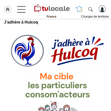
France
Changer de territoire
J'adhère à Hulcoq
J'adhère
à
Hulcoq
TvLocale
France
Accueil
RUBRIQUES
Agenda
Gazette
Vidéos
Médias