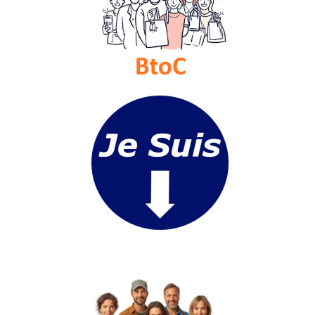
du
groupe
Blogs
Prémium
Inscription
annuaire
pro
Accès
éditeur