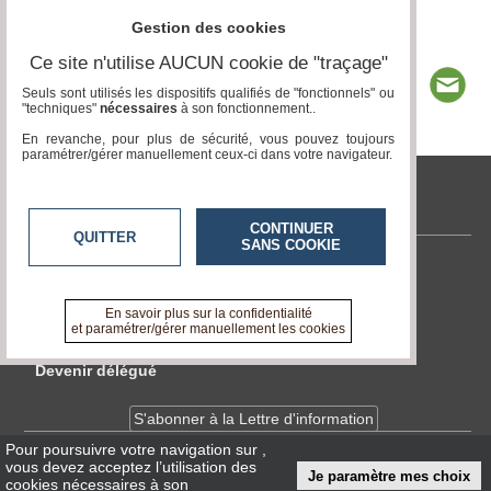
Gestion des cookies
Ce site n'utilise AUCUN cookie de "traçage"
Seuls sont utilisés les dispositifs qualifiés de "fonctionnels" ou
"techniques"
nécessaires
à son fonctionnement..
En revanche, pour plus de sécurité, vous pouvez toujours
paramétrer/gérer manuellement ceux-ci dans votre navigateur.
tvlocale.fr
CONTINUER
QUITTER
SANS COOKIE
Contactez-nous
En savoir +
En savoir plus sur la confidentialité
A propos de tvlocale.fr
et paramétrer/gérer manuellement les cookies
Devenir délégué
S'abonner à la Lettre d'information
Pour poursuivre votre navigation sur
,
vous devez acceptez l’utilisation des
Infos
CNIL/RGPD
Je paramètre mes choix
cookies nécessaires à son