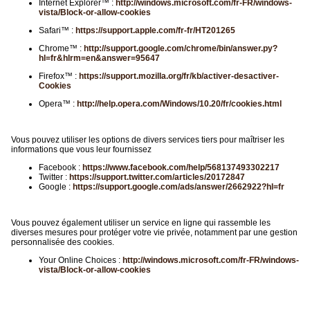
Internet Explorer™ :
http://windows.microsoft.com/fr-FR/windows-
vista/Block-or-allow-cookies
Safari™ :
https://support.apple.com/fr-fr/HT201265
Chrome™ :
http://support.google.com/chrome/bin/answer.py?
hl=fr&hlrm=en&answer=95647
Firefox™ :
https://support.mozilla.org/fr/kb/activer-desactiver-
Cookies
Opera™ :
http://help.opera.com/Windows/10.20/fr/cookies.html
Vous pouvez utiliser les options de divers services tiers pour maîtriser les
informations que vous leur fournissez
Facebook :
https://www.facebook.com/help/568137493302217
Twitter :
https://support.twitter.com/articles/20172847
Google :
https://support.google.com/ads/answer/2662922?hl=fr
Vous pouvez également utiliser un service en ligne qui rassemble les
diverses mesures pour protéger votre vie privée, notamment par une gestion
personnalisée des cookies.
Your Online Choices :
http://windows.microsoft.com/fr-FR/windows-
vista/Block-or-allow-cookies