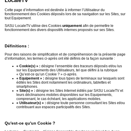
LocaleTV
du
groupe
Cette page d’information est destinée à informer l’Utilisateur du
fonctionnement des Cookies déposés lors de sa navigation sur les Sites, sur
Blogs
tout Equipement.
Prémium
SASU LocaleTV utilise des Cookies
uniquement
afin de permettre le
fonctionnement des divers dispositifs internes proposés sur ses Sites.
Inscription
annuaire
pro
Définitions :
Accès
éditeur
Pour des raisons de simplification et de compréhension de la présente page
d’information, les termes ci-après ont été définis de la façon suivante :
« Cookie(s) » :
désigne l’ensemble des traceurs déposés et/ou lus
sur les Equipements des Utilisateurs, tel que défini à la rubrique
« Qu’est-ce qu’un Cookie ? » ci-après.
« Equipement » :
désigne tous types de terminaux sur lesquels sont
édités les Sites dont notamment les ordinateurs, tablettes et
smartphones.
« Site(s) » :
désigne les Sites Internet édités par SASU LocaleTV et
leurs déclinaisons mobiles disponibles sur les Equipements,
comprenant, le cas échéant, les applications mobiles.
« Utilisateur(s) » :
désigne toute personne consultant les Sites et/ou
contribuant aux espaces participatifs des Sites.
Qu'est-ce qu'un Cookie ?