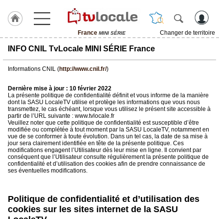
France
Changer de territoire
MINI SÉRIE
J'adhère
INFO CNIL TvLocale MINI SÉRIE France
à
Hulcoq
Informations CNIL (
http://www.cnil.fr/
)
TvLocale
Dernière mise à jour : 10 février 2022
France
La présente politique de confidentialité définit et vous informe de la manière
dont la SASU LocaleTV utilise et protège les informations que vous nous
transmettez, le cas échéant, lorsque vous utilisez le présent site accessible à
Accueil
partir de l’URL suivante : www.tvlocale.fr
Veuillez noter que cette politique de confidentialité est susceptible d’être
modifiée ou complétée à tout moment par la SASU LocaleTV, notamment en
RUBRIQUES
vue de se conformer à toute évolution. Dans un tel cas, la date de sa mise à
jour sera clairement identifiée en tête de la présente politique. Ces
modifications engagent l’Utilisateur dès leur mise en ligne. Il convient par
Agenda
conséquent que l’Utilisateur consulte régulièrement la présente politique de
confidentialité et d’utilisation des cookies afin de prendre connaissance de
ses éventuelles modifications.
Gazette
Vidéos
Politique de confidentialité et d’utilisation des
cookies sur les sites internet de la SASU
Médias