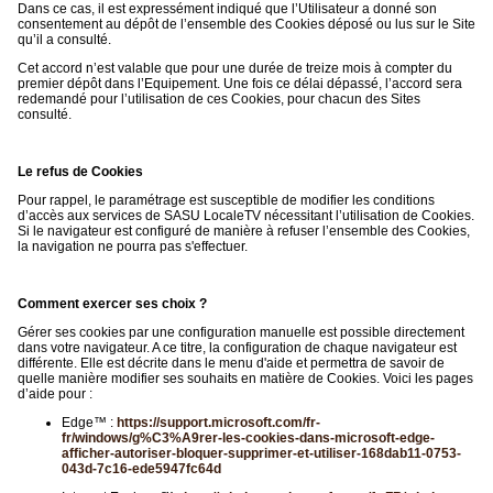
Dans ce cas, il est expressément indiqué que l’Utilisateur a donné son
consentement au dépôt de l’ensemble des Cookies déposé ou lus sur le Site
qu’il a consulté.
Cet accord n’est valable que pour une durée de treize mois à compter du
premier dépôt dans l’Equipement. Une fois ce délai dépassé, l’accord sera
redemandé pour l’utilisation de ces Cookies, pour chacun des Sites
consulté.
Le refus de Cookies
Pour rappel, le paramétrage est susceptible de modifier les conditions
d’accès aux services de SASU LocaleTV nécessitant l’utilisation de Cookies.
Si le navigateur est configuré de manière à refuser l’ensemble des Cookies,
la navigation ne pourra pas s'effectuer.
Comment exercer ses choix ?
Gérer ses cookies par une configuration manuelle est possible directement
dans votre navigateur. A ce titre, la configuration de chaque navigateur est
différente. Elle est décrite dans le menu d'aide et permettra de savoir de
quelle manière modifier ses souhaits en matière de Cookies. Voici les pages
d’aide pour :
Edge™ :
https://support.microsoft.com/fr-
fr/windows/g%C3%A9rer-les-cookies-dans-microsoft-edge-
afficher-autoriser-bloquer-supprimer-et-utiliser-168dab11-0753-
043d-7c16-ede5947fc64d