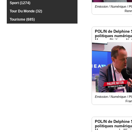
Sport (1274)
Emission / Numérique /
Renn
Tour Du Monde (32)
Tourisme (685)
POL/N de Delphine 
politiques numériq
Macron Philippe Not
Emission / Numérique /
Fra
POL/N de Delphine 
politiques numériq
Macron avec la Mini