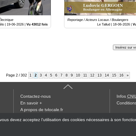
Électrique
Reportage / Acteurs Locaux / Boulangers
élo |
19-06-2026
|
Vu 43012 fois
Le Tallud |
18-06-2026
|
Vu
Insérez sur vo
Page 2 / 302
1
2
3
4
5
6
7
8
9
10
11
12
13
14
15
16
»
Contactez-nous
Infos
CNI
En savoir +
Conditions
A propos de tvlocale.fr
« accès éd
 vous devez acceptez l’utilisation des cookies nécessaires à son foncti
Devenir délégué