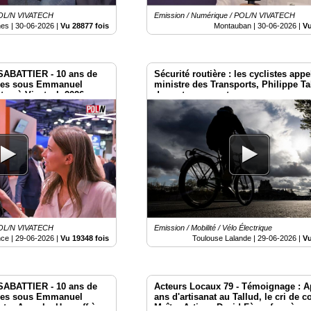
 POL/N VIVATECH
Emission / Numérique / POL/N VIVATECH
es |
30-06-2026
|
Vu 28877 fois
Montauban |
30-06-2026
|
Vu
SABATTIER - 10 ans de
Sécurité routière : les cyclistes appe
ues sous Emmanuel
ministre des Transports, Philippe Ta
ton à Vivatech 2026
des actes concrets
 POL/N VIVATECH
Emission / Mobilité / Vélo Électrique
nce |
29-06-2026
|
Vu 19348 fois
Toulouse Lalande |
29-06-2026
|
Vu
SABATTIER - 10 ans de
Acteurs Locaux 79 - Témoignage : A
ues sous Emmanuel
ans d'artisanat au Tallud, le cri de c
stre Anne Le Henanff à
Maître Artisan David Fèvre face à so