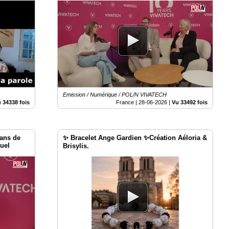
Latombe à Vivatech 2026
Emission / Numérique / POL/N VIVATECH
 34338 fois
France |
28-06-2026
|
Vu 33492 fois
ans de
✨ Bracelet Ange Gardien ✨Création Aéloria &
uel
Brisylis.
le