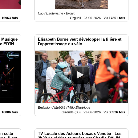
Clip / Esotérisme / Bijoux
 16963 fois
Orgueil |
23-06-2026
|
Vu 17851 fois
la Musique
Elisabeth Borne veut développer la filière et
pe ED3N
l'apprentissage du vélo
E
Emission / Mobilité / Vélo Électrique
 16006 fois
Gironde (33) |
22-06-2026
|
Vu 38926 fois
En cette
TV Locale des Acteurs Locaux Vendée - Les