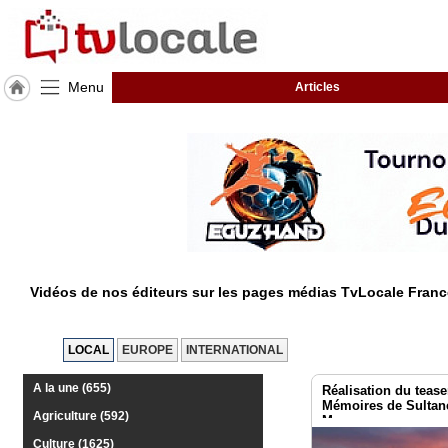
Menu
Articles
J'adhère
à
Hulcoq
TvLocale
France
Accueil
Vidéos de nos éditeurs sur les pages médias TvLocale Franc
RUBRIQUES
Agenda
LOCAL
EUROPE
INTERNATIONAL
Gazette
A la une (655)
Réalisation du teaser
Mémoires de Sultane
Agriculture (592)
Maroc
Vidéos
Culture (1625)