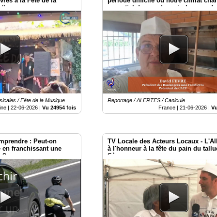
res à la Fête de la
période difficile où notre climat chan
rthenay
essentiel de prendre soin les uns de
sicales / Fête de la Musique
Reportage / ALERTES / Canicule
ine |
22-06-2026
|
Vu 24954 fois
France |
21-06-2026
|
Vu
mprendre : Peut-on
TV Locale des Acteurs Locaux - L'A
e en franchissant une
à l'honneur à la fête du pain du tall
e ?
Sèvres