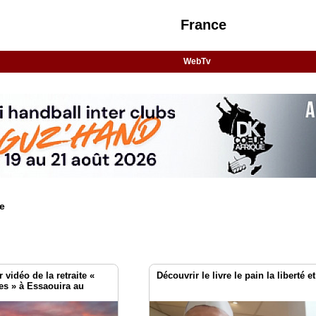
France
WebTv
e
 vidéo de la retraite «
Découvrir le livre le pain la liberté e
s » à Essaouira au