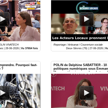
assurance MAPA - MAB
 POL/N VIVATECH
Reportage / Artisanat / Couverture sociale
es |
28-06-2026
|
Vu 37654 fois
Deux-Sèvres (79) |
27-06-2026
|
Vu
mprendre. Pourquoi faut-
POL/N de Delphine SABATTIER - 10 
o ?
politiques numériques sous Emman
Macron : témoignages dans le temp
Vivatech