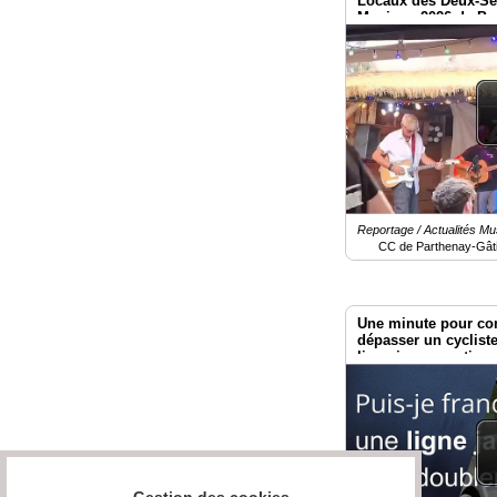
Locaux des Deux-Sèv
Musique 2026 de Pa
Reportage / Actualités Mu
CC de Parthenay-Gât
Une minute pour co
dépasser un cyclist
ligne jaune continu