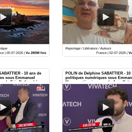
stique
Reportage / Littérature / Auteurs
nce |
05-07-2026
|
Vu 28098 fois
France |
02-07-2026
|
Vu
SABATTIER - 10 ans de
POL/N de Delphine SABATTIER - 10 
ues sous Emmanuel
politiques numériques sous Emman
s de Eric Bothorel à
Macron : témoignages de Jean Catta
Vivatech 2026