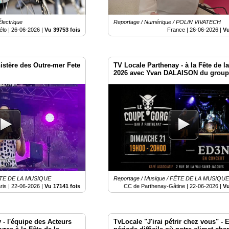
Électrique
Reportage / Numérique / POL/N VIVATECH
élo |
26-06-2026
|
Vu 39753 fois
France |
26-06-2026
|
Vu
istère des Outre-mer Fete
TV Locale Parthenay - à la Fête de 
2026 avec Yvan DALAISON du grou
FÊTE DE LA MUSIQUE
Reportage / Musique / FÊTE DE LA MUSIQU
ris |
22-06-2026
|
Vu 17141 fois
CC de Parthenay-Gâtine |
22-06-2026
|
Vu
 - l'équipe des Acteurs
TvLocale "J'irai pétrir chez vous" - ​