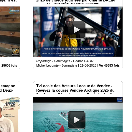
ge, il est
2h20 de vidéos tournées par Charlie DALIN
s autres.
durant le VENDÉE GLOBE 2024/25
Reportage / Hommages / Charlie DALIN
 25605 fois
Michel Lecomte - Journaliste |
21-06-2026
|
Vu 48683 fois
llemagne
TvLocale des Acteurs Locaux de Vendée -
ud Deux-
Revivez la course Vendée Arctique 2026 du
1er Jour au 8ème jour avec l'arrivée des 5
premiers ce 16 juin.