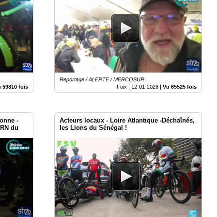
Reportage / ALERTE / MERCOSUR
 59810 fois
Foix |
12-01-2026
|
Vu 65525 fois
ronne -
Acteurs locaux - Loire Atlantique -Déchaînés,
 RN du
les Lions du Sénégal !