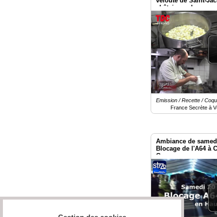
velouté de Saint-Ja
châtaigne, de pomme
Herichez
Emission / Recette / Coqu
France Secrète à V
Ambiance de samedi 
Blocage de l'A64 à 
Garonne