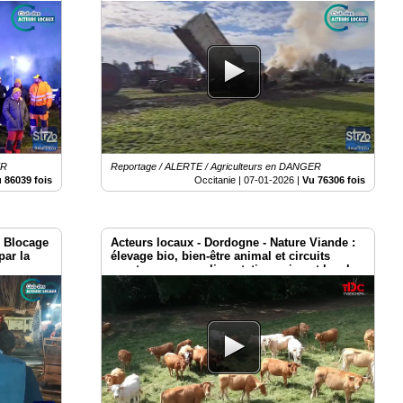
ER
Reportage / ALERTE / Agriculteurs en DANGER
 86039 fois
Occitanie |
07-01-2026
|
Vu 76306 fois
- Blocage
Acteurs locaux - Dordogne - Nature Viande :
par la
élevage bio, bien-être animal et circuits
courts pour une alimentation saine et locale