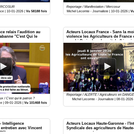
 MERCOSUR
Reportage / Manifestation / Mercosur
nce |
10-01-2026
|
Vu 58188 fois
Michel Lecomte - Journaliste |
10-01-2026
|
Vu
e relais l'audition au
Acteurs Locaux France - Sans la mo
abanne "C'est Qui le
violence les Agriculteurs de France 
envahi Paris dans la nuit du 8 janvi
Reportage / ALERTE / Agriculteurs en DANG
 / C'est qui le patron ?
Michel Lecomte - Journaliste |
08-01-2026
e |
09-01-2026
|
Vu 101468 fois
 Intelligence
Acteurs Locaux Haute-Garonne - l'In
entretien avec Vincent
Syndicale des agriculteurs de Haut
26]
en mouvement...