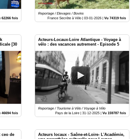
Reportage / Elevages / Bovins
 62266 fois
France Secrète à Vélo |
03-01-2026
|
Vu 74319 fois
ck
Acteurs-Locaux-Loire Atlantique - Voyage à
icale [30
vélo : des vacances autrement - Episode 5
Reportage / Tourisme à Vélo / Voyage à Vélo
 46694 fois
Pays de la Loire |
31-12-2025
|
Vu 159787 fois
t ceo de
Acteurs locaux - Saône-et-Loire- L'Académie,