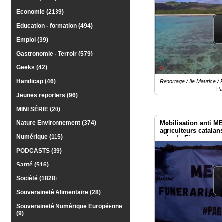
Médias
Economie (2139)
du
groupe
Education - formation (494)
Emploi (39)
Blogs
Prémium
Gastronomie - Terroir (579)
Inscription
Geeks (42)
annuaire
pro
Handicap (46)
Reportage / Ile Maurice /
Pa
Jeunes reporters (96)
Accès
éditeur
MINI SÉRIE (20)
Mobilisation anti 
Nature Environnement (374)
agriculteurs catalan
Numérique (115)
près de Figueras en
PODCASTS (39)
Santé (516)
Société (1828)
Souveraineté Alimentaire (28)
Souveraineté Numérique Européenne
(9)