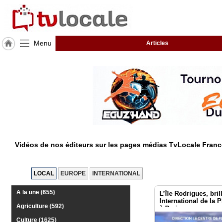
Menu
Articles
J'adhère
à
Hulcoq
TvLocale
France
Accueil
Vidéos de nos éditeurs sur les pages médias TvLocale Franc
RUBRIQUES
Agenda
LOCAL
EUROPE
INTERNATIONAL
Gazette
A la une (655)
L’île Rodrigues, bril
International de la
Agriculture (592)
à Paris
Vidéos
Culture (1625)