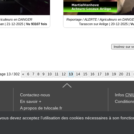
riculteurs en DANGER
Reportage / ALERTE / Agriculteurs en DANG
an |
21-12-2025
|
Vu 93107 fois
Tarascon sur Ariège |
20-12-2025
|
Vu
Insérez sur vo
age 13 / 302
«
6
7
8
9
10
11
12
13
14
15
16
17
18
19
20
21
Contactez-nous
Infos
CNI
En savoir +
Conditions
A propos de tvlocale.fr
« accès éd
 vous devez acceptez l’utilisation des cookies nécessaires à son foncti
Devenir délégué