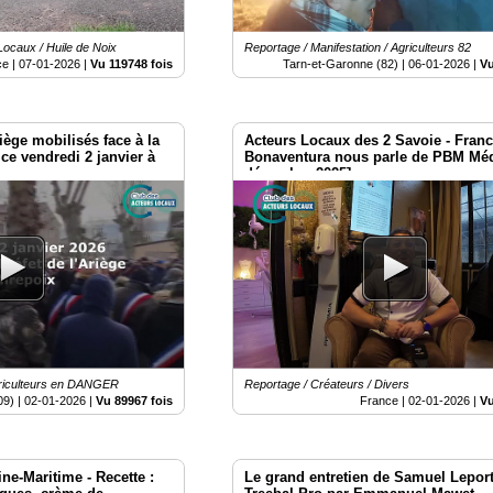
Locaux / Huile de Noix
Reportage / Manifestation / Agriculteurs 82
ce |
07-01-2026
|
Vu 119748 fois
Tarn-et-Garonne (82) |
06-01-2026
|
Vu
iège mobilisés face à la
Acteurs Locaux des 2 Savoie - Fran
ce vendredi 2 janvier à
Bonaventura nous parle de PBM Méd
décembre 2025]
riculteurs en DANGER
Reportage / Créateurs / Divers
09) |
02-01-2026
|
Vu 89967 fois
France |
02-01-2026
|
Vu
ne-Maritime - Recette :
Le grand entretien de Samuel Lepor