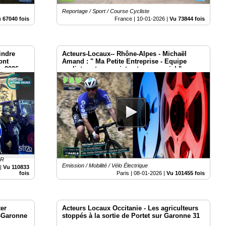
Reportage / Sport / Course Cycliste
 67040 fois
France |
10-01-2026
|
Vu 73844 fois
indre
Acteurs-Locaux-- Rhône-Alpes - Michaël
ont
Amand : " Ma Petite Entreprise - Equipe
er 2026
cycliste est un projet entrepreneurial "
ER
Emission / Mobilité / Vélo Électrique
|
Vu 110833
fois
Paris |
08-01-2026
|
Vu 101455 fois
ter
Acteurs Locaux Occitanie - Les agriculteurs
e-Garonne
stoppés à la sortie de Portet sur Garonne 31