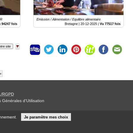
ER
Emission / Alimentation / Equilibre alimentaire
 94247 fois
Bretagne |
20-12-2025
|
Vu 77517 fois
tre site
»
L/RGPD
 Générales d'Utilisation
iteur »
onnement.
Je paramètre mes choix