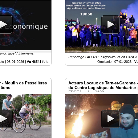
conomique" / Interviews
Reportage / ALERTE / Agriculteurs en DANG
oie |
08-01-2026
|
Vu 46541 fois
Occitanie |
07-01-2026
|
Vu
 - Moulin de Pesselières
Acteurs Locaux de Tarn-et-Garonne 
itions
du Centre Logistique de Monbartier 
FDSEA et les JA82