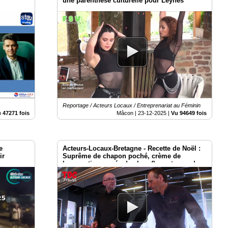
une parenthèse culturelle pour Leynes
Reportage / Acteurs Locaux / Entreprenariat au Féminin
 47271 fois
Mâcon |
23-12-2025
|
Vu 94649 fois
e
Acteurs-Locaux-Bretagne - Recette de Noël :
ir
Suprême de chapon poché, crème de
 Lecornu
langoustine, purée de chou-fleur et grue de
ge
cacao.