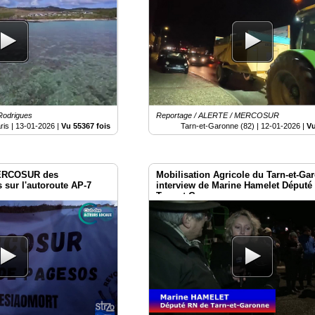
 Rodrigues
Reportage / ALERTE / MERCOSUR
ris |
13-01-2026
|
Vu 55367 fois
Tarn-et-Garonne (82) |
12-01-2026
|
Vu
MERCOSUR des
Mobilisation Agricole du Tarn-et-Ga
s sur l'autoroute AP-7
interview de Marine Hamelet Député
 espagne
Tarn-et-Garonne