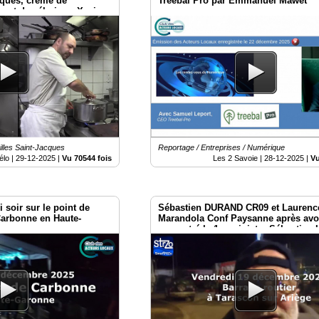
cques, crème de
Treebal Pro par Emmanuel Mawet
 et de céleri par Xavier
illes Saint-Jacques
Reportage / Entreprises / Numérique
élo |
29-12-2025
|
Vu 70544 fois
Les 2 Savoie |
28-12-2025
|
Vu
soir sur le point de
Sébastien DURAND CR09 et Laurenc
Carbonne en Haute-
Marandola Conf Paysanne après avo
rencontré le 1er ministre Sébastien
sur le barrage de Tarascon-sur-Ariè