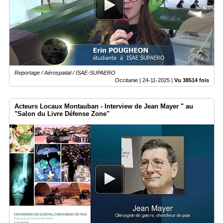
du
groupe
Blogs
Prémium
Inscription
annuaire
pro
Reportage / Aérospatial / ISAE-SUPAERO
Occitanie |
24-11-2025
|
Vu 38514 fois
Accès
éditeur
Acteurs Locaux Montauban - Interview de Jean Mayer " au
"Salon du Livre Défense Zone"