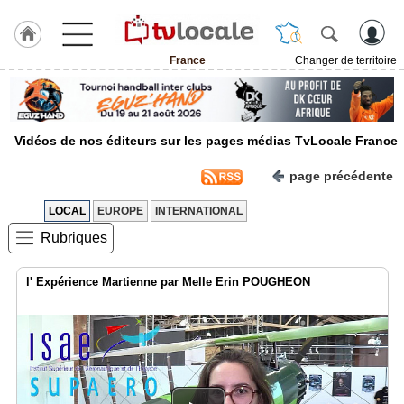
France
Changer de territoire
J'adhère
à
Hulcoq
Vidéos de nos éditeurs sur les pages médias TvLocale France
TvLocale
France
page précédente
Accueil
LOCAL
EUROPE
INTERNATIONAL
Rubriques
RUBRIQUES
l' Expérience Martienne par Melle Erin POUGHEON
Agenda
Gazette
Vidéos
Médias