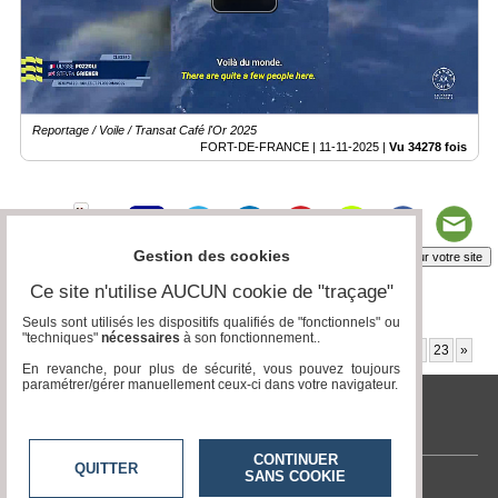
Reportage / Voile / Transat Café l'Or 2025
FORT-DE-FRANCE |
11-11-2025
|
Vu 34278 fois
Gestion des cookies
Insérez sur votre site
Ce site n'utilise AUCUN cookie de "traçage"
Seuls sont utilisés les dispositifs qualifiés de "fonctionnels" ou
Page 15 / 302
"techniques"
nécessaires
à son fonctionnement..
«
8
9
10
11
12
13
14
15
16
17
18
19
20
21
22
23
»
En revanche, pour plus de sécurité, vous pouvez toujours
paramétrer/gérer manuellement ceux-ci dans votre navigateur.
tvlocale.fr
CONTINUER
QUITTER
SANS COOKIE
Contactez-nous