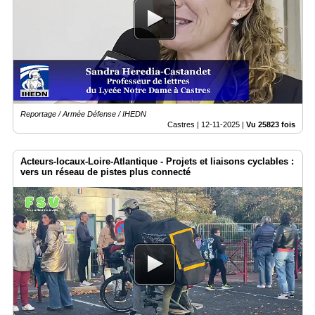
Reportage / Armée Défense / IHEDN
Castres |
12-11-2025
|
Vu 25823 fois
Acteurs-locaux-Loire-Atlantique - Projets et liaisons cyclables :
vers un réseau de pistes plus connecté