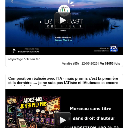
Reportage / Océan & /
Vendée (85) |
12-07-2026
|
Vu 61053 fois
Composition réalisée avec l'IA - mais promis c'est la première
et la dernière..... je ne suis pas IATisée ni IAtubeuse et encore
moins I.A.tokeuse. 😉