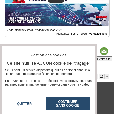
Long-métrage / Voile / Vendée Arctique 2026
Montauban |
05-07-2026
|
Vu 61275 fois
Gestion des cookies
Insérez sur votre site
Ce site n'utilise AUCUN cookie de "traçage"
Seuls sont utilisés les dispositifs qualifiés de "fonctionnels" ou
"techniques"
nécessaires
à son fonctionnement..
Page 1 / 302
1
2
3
4
5
6
7
8
9
10
11
12
13
14
15
16
»
En revanche, pour plus de sécurité, vous pouvez toujours
paramétrer/gérer manuellement ceux-ci dans votre navigateur.
tvlocale.fr
CONTINUER
QUITTER
SANS COOKIE
Contactez-nous