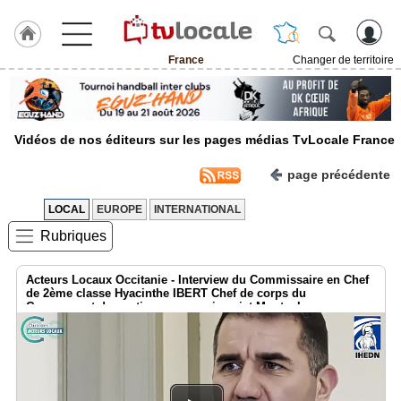
France
Changer de territoire
J'adhère
à
Hulcoq
Vidéos de nos éditeurs sur les pages médias TvLocale France
TvLocale
France
page précédente
Accueil
LOCAL
EUROPE
INTERNATIONAL
Rubriques
RUBRIQUES
Acteurs Locaux Occitanie - Interview du Commissaire en Chef
Agenda
de 2ème classe Hyacinthe IBERT Chef de corps du
Groupement de soutien au commissariat Montauban
Gazette
Vidéos
Médias