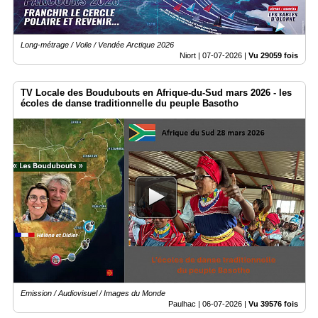
Long-métrage / Voile / Vendée Arctique 2026
Niort |
07-07-2026
|
Vu 29059 fois
TV Locale des Boudubouts en Afrique-du-Sud mars 2026 - les
écoles de danse traditionnelle du peuple Basotho
Emission / Audiovisuel / Images du Monde
Paulhac |
06-07-2026
|
Vu 39576 fois