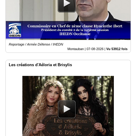
du
groupe
Blogs
Prémium
Inscription
annuaire
pro
Reportage / Armée Défense / IHEDN
Montauban |
07-08-2026
|
Vu 53912 fois
Accès
éditeur
Les créations d'Aéloria et Brisylis