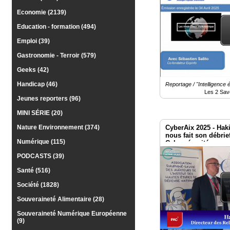
Médias
Economie (2139)
du
groupe
Education - formation (494)
Emploi (39)
Blogs
Prémium
Gastronomie - Terroir (579)
Inscription
Geeks (42)
annuaire
pro
Handicap (46)
Reportage / "Intelligence
Les 2 Sav
Jeunes reporters (96)
Accès
éditeur
MINI SÉRIE (20)
CyberAix 2025 - Hak
Nature Environnement (374)
nous fait son débrie
Numérique (115)
Cybersécurité
PODCASTS (39)
Santé (516)
Société (1828)
Souveraineté Alimentaire (28)
Souveraineté Numérique Européenne
(9)