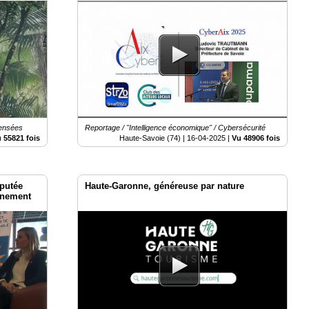
pensées
Reportage / "Intelligence économique" / Cybersécurité
 55821 fois
Haute-Savoie (74) |
16-04-2025
|
Vu 48906 fois
éputée
Haute-Garonne, généreuse par nature
vénement