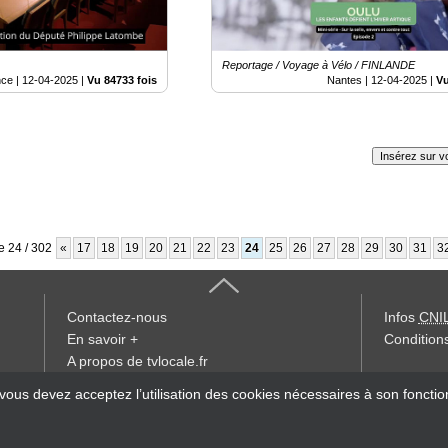
Reportage / Voyage à Vélo / FINLANDE
nce |
12-04-2025
|
Vu 84733 fois
Nantes |
12-04-2025
|
Vu
Insérez sur vo
 24 / 302
«
17
18
19
20
21
22
23
24
25
26
27
28
29
30
31
3
Contactez-nous
Infos
CNI
En savoir +
Conditions
A propos de tvlocale.fr
« accès éd
 vous devez acceptez l’utilisation des cookies nécessaires à son foncti
Devenir délégué