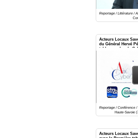
Reportage / Littérature / 
Co
Acteurs Locaux Savo
du Général Hervé Pét
tables rondes de Cy
Reportage / Conférence / 
Haute-Savoie (
Acteurs Locaux Sa