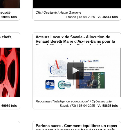
sécurité
Clip / Occitanie / Haute Garonne
 69930 fois
France |
18-04-2025
|
Vu 46414 fois
 chefs,
Acteurs Locaux de Savoie - Allocution de
Renaud Beretti Maire d'Aix-les-Bains pour la
3ème édition du salon Cybersécurité
CyberAix 2025
Reportage / "Intelligence économique" / Cybersécurité
 69939 fois
Savoie (73) |
15-04-2025
|
Vu 58625 fois
Parlons sucre - Comment équilibrer un repas