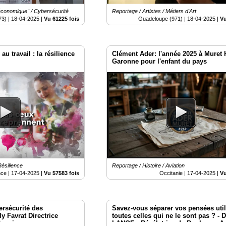
 économique" / Cybersécurité
Reportage / Artistes / Métiers d'Art
73) |
18-04-2025
|
Vu 61225 fois
Guadeloupe (971) |
18-04-2025
|
Vu
au travail : la résilience
Clément Ader: l'année 2025 à Muret 
Garonne pour l'enfant du pays
Résilience
Reportage / Histoire / Aviation
nce |
17-04-2025
|
Vu 57583 fois
Occitanie |
17-04-2025
|
Vu
ersécurité des
Savez-vous séparer vos pensées uti
ly Favrat Directrice
toutes celles qui ne le sont pas ? - 
Savoie
LANOE - Révélatrice de Bonheur - A