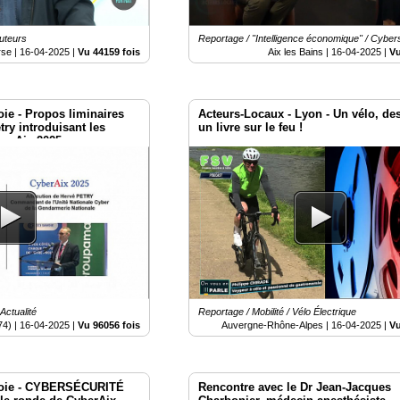
Auteurs
Reportage / "Intelligence économique" / Cyber
rse |
16-04-2025
|
Vu 44159 fois
Aix les Bains |
16-04-2025
|
Vu
ie - Propos liminaires
Acteurs-Locaux - Lyon - Un vélo, des
ry introduisant les
un livre sur le feu !
berAix 2025
Actualité
Reportage / Mobilité / Vélo Électrique
74) |
16-04-2025
|
Vu 96056 fois
Auvergne-Rhône-Alpes |
16-04-2025
|
Vu
voie - CYBERSÉCURITÉ
Rencontre avec le Dr Jean-Jacques