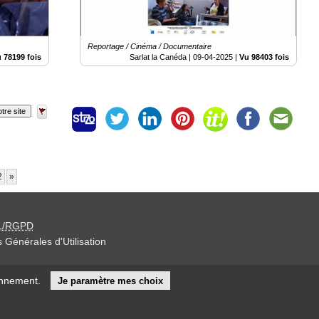
Reportage / Cinéma / Documentaire
 78199 fois
Sarlat la Canéda |
09-04-2025
|
Vu 98403 fois
tre site
2
»
L/RGPD
 Générales d'Utilisation
iteur »
onnement.
Je paramètre mes choix