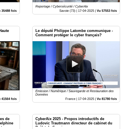
Reportage / Cybersécurité / CyberAix
 35488 fois
Savoie (73) |
17-04-2025
|
Vu 57553 fois
Haute
Le député Philippe Latombe communique -
Comment protéger le cyber français?
Emission / Numérique / Sauvegarde et Restauration des
Données
 41564 fois
France |
17-04-2025
|
Vu 81780 fois
les de
CyberAix 2025 - Propos introductifs de
Delphine
Ludovic Trautmann directeur de cabinet du
cteurs
Préfet de Savoie