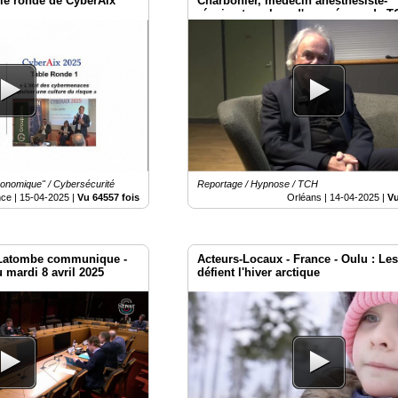
ble ronde de CyberAix
Charbonier, médecin anesthésiste-
réanimateur, lors d'une séance de T
Orléans
économique" / Cybersécurité
Reportage / Hypnose / TCH
nce |
15-04-2025
|
Vu 64557 fois
Orléans |
14-04-2025
|
Vu
 Latombe communique -
Acteurs-Locaux - France - Oulu : Les
 mardi 8 avril 2025
défient l'hiver arctique