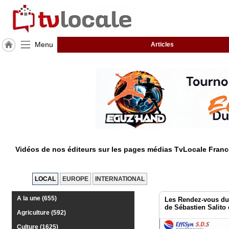
Menu
Articles
J'adhère
à
Hulcoq
TvLocale
France
Accueil
Vidéos de nos éditeurs sur les pages médias TvLocale Franc
RUBRIQUES
Agenda
LOCAL
EUROPE
INTERNATIONAL
Gazette
A la une (655)
Les Rendez-vous du
de Sébastien Salito
Agriculture (592)
Vidéos
Culture (1625)