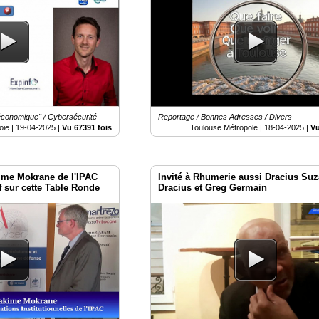
 économique" / Cybersécurité
Reportage / Bonnes Adresses / Divers
oie |
19-04-2025
|
Vu 67391 fois
Toulouse Métropole |
18-04-2025
|
Vu
ime Mokrane de l'IPAC
Invité à Rhumerie aussi Dracius Su
f sur cette Table Ronde
Dracius et Greg Germain