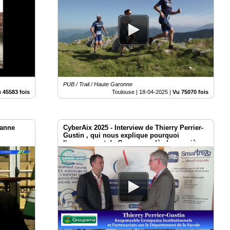
PUB / Trail / Haute Garonne
 45583 fois
Toulouse |
18-04-2025
|
Vu 75070 fois
zanne
CyberAix 2025 - Interview de Thierry Perrier-
Gustin , qui nous explique pourquoi
l'engagement de Groupama dès la première
édition de CyberAix