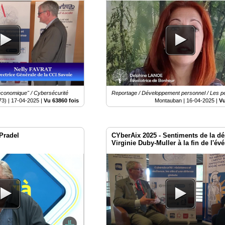
Locaux 82
 économique" / Cybersécurité
Reportage / Développement personnel / Les 
73) |
17-04-2025
|
Vu 63860 fois
Montauban |
16-04-2025
|
Vu
 Pradel
CYberAix 2025 - Sentiments de la d
Virginie Duby-Muller à la fin de l'é