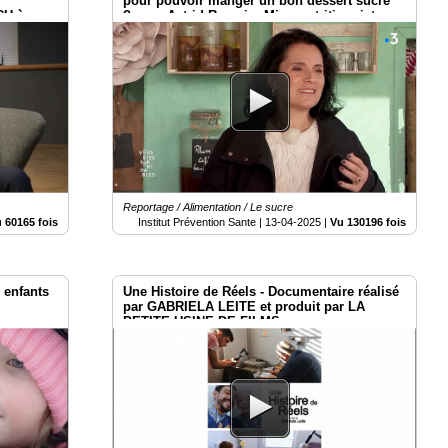
pour pouvoir manger un bon dessert sucré*
CH à
? - par Astrid Romain, Micronutritionniste
Reportage / Alimentation / Le sucre
 60165 fois
Institut Prévention Sante |
13-04-2025
|
Vu 130196 fois
 enfants
Une Histoire de Réels - Documentaire réalisé
par GABRIELA LEITE et produit par LA
PETITE USINE DE FILMS