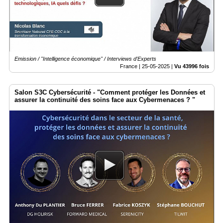
Vidéos
Médias
du
groupe
Emission / "Intelligence économique" / Interviews d'Experts
Blogs
Prémium
France |
25-05-2025
|
Vu 43996 fois
Inscription
Salon S3C Cybersécurité - "Comment protéger les Données et
annuaire
pro
assurer la continuité des soins face aux Cybermenaces ? "
Accès
éditeur