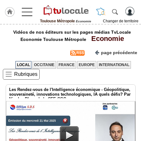
Toulouse Métropole
Changer de territoire
Economie
J'adhère
Vidéos de nos éditeurs sur les pages médias TvLocale
à
Economie
Hulcoq
Economie Toulouse Métropole
ACCUEIL
page précédente
Toulouse
Métropole
LOCAL
OCCITANIE
FRANCE
EUROPE
INTERNATIONAL
Rubriques
TvLocale
France
Les Rendez-vous de l'Intelligence économique - Géopolitique,
Accueil
souveraineté, innovations technologiques, IA quels défis? Par
Nicolas Blanc de la CFE-CGC
RUBRIQUES
Agenda
Gazette