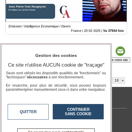
Emission / Intelligence Economique / Divers
France |
20-02-2025
|
Vu 37934 fois
Gestion des cookies
Insérez sur votre site
Ce site n'utilise AUCUN cookie de "traçage"
Seuls sont utilisés les dispositifs qualifiés de "fonctionnels" ou
"techniques"
nécessaires
à son fonctionnement..
Page 7 / 20
1
2
3
4
5
6
7
8
9
10
11
12
13
14
15
16
»
En revanche, pour plus de sécurité, vous pouvez toujours
paramétrer/gérer manuellement ceux-ci dans votre navigateur.
tvlocale.fr
CONTINUER
QUITTER
SANS COOKIE
Contactez-nous
En savoir +
A propos de tvlocale.fr