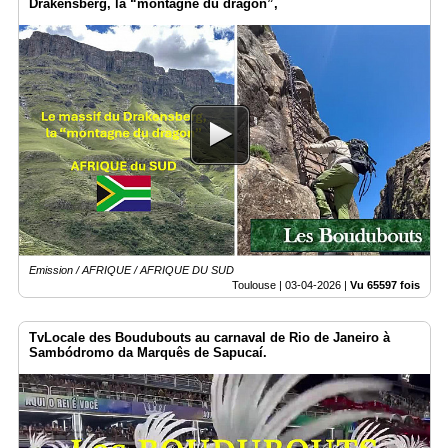
Drakensberg, la “montagne du dragon”,
Emission / AFRIQUE / AFRIQUE DU SUD
Toulouse |
03-04-2026
|
Vu 65597 fois
TvLocale des Boudubouts au carnaval de Rio de Janeiro à
Sambódromo da Marquês de Sapucaí.