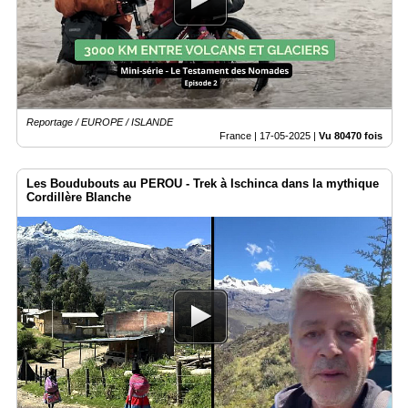
Reportage / EUROPE / ISLANDE
France |
17-05-2025
|
Vu 80470 fois
Les Boudubouts au PEROU - Trek à Ischinca dans la mythique
Cordillère Blanche