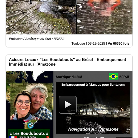
Emission / Amérique du Sud / BRESIL
Toulouse |
07-12-2025
|
Vu 66330 fois
Acteurs Locaux "Les Boudubouts" au Brésil - Embarquement
Immédiat sur l'Amazone