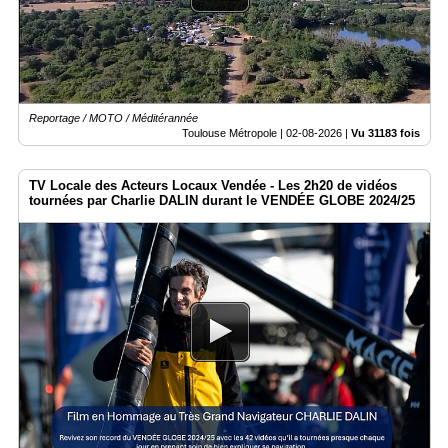
Vidéos
Médias
du
groupe
Reportage / MOTO / Méditérannée
Blogs
Prémium
Toulouse Métropole |
02-08-2026
|
Vu 31183 fois
Inscription
TV Locale des Acteurs Locaux Vendée - Les 2h20 de vidéos
annuaire
pro
tournées par Charlie DALIN durant le VENDÉE GLOBE 2024/25
Accès
éditeur