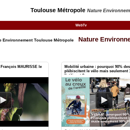
Toulouse Métropole
Nature Environnem
WebTv
Nature Environn
ure Environnement Toulouse Métropole
François MAURISSE le
Mobilité urbaine : pourquoi 90% des
plébiscitent le vélo mais seulement
l'utilisent ?