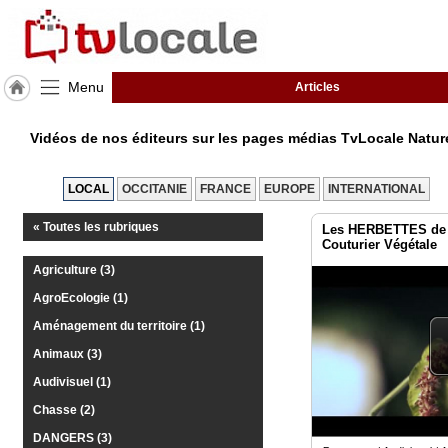
Menu
Articles
J'adhère
à
Vidéos de nos éditeurs sur les pages médias TvLocale Nat
Hulcoq
ACCUEIL
LOCAL
OCCITANIE
FRANCE
EUROPE
INTERNATIONAL
Toulouse
Métropole
« Toutes les rubriques
Les HERBETTES de 
Couturier Végétale
TvLocale
Agriculture (3)
France
AgroEcologie (1)
Accueil
Aménagement du territoire (1)
Animaux (3)
RUBRIQUES
Audivisuel (1)
Chasse (2)
Agenda
DANGERS (3)