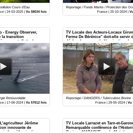
ollution Cours d'Eau
Reportage / Fonds Marins / Protection des O
nce |
24-03-2025
|
Vu 58034 fois
France |
25-10-2024
|
Vu
o - Energy Observer,
TV Locale des Acteurs-Locaux Giron
 la transition
Ferme De Bérénice" doit-elle servir
 à son port d’attache
déclencheur pour la Vaccination de
Elevages Français ?
ergie Renouvelable
Reportage / DANGERS / Tuberculose Bovine
nce |
17-06-2024
|
Vu 57612 fois
France |
29-05-2024
|
Vu 
 L’agriculteur Jérôme
TV Locale Larrazet en Tarn-et-Garon
sion innovante de
Remarquable conférence de l'Histor
e via la méthanisation.
Corinne MARACHE sur la Mutations