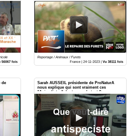
cle
domestiques.
ricole
Reportage / Animaux / Furets
 56067 fois
France |
24-11-2023
|
Vu 38111 fois
e de
Sarah AUSSEIL présidente de ProNaturA
nous explique qui sont vraiment ces
"Animalistes" dont on parle tant ?