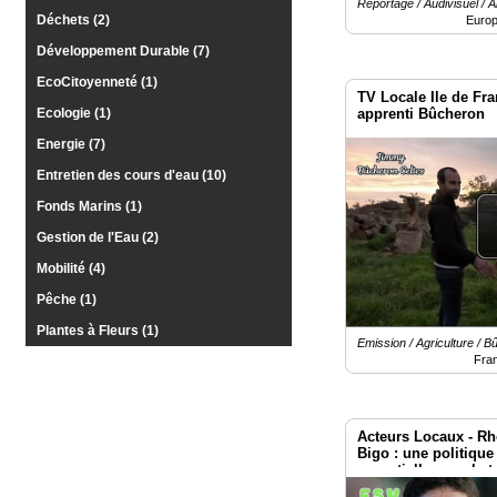
Gazette
Reportage / Audivisuel / A
Déchets (2)
Europ
Vidéos
Développement Durable (7)
EcoCitoyenneté (1)
Médias
TV Locale Ile de Fr
du
apprenti Bûcheron
Ecologie (1)
groupe
Energie (7)
Blogs
Entretien des cours d'eau (10)
Prémium
Fonds Marins (1)
Inscription
annuaire
Gestion de l'Eau (2)
pro
Mobilité (4)
Accès
Pêche (1)
éditeur
Plantes à Fleurs (1)
Emission / Agriculture / 
Fra
Acteurs Locaux - Rh
Bigo : une politique
essentielle pour la 
transports