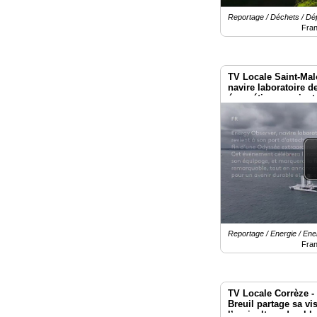
Reportage / Déchets / Dép
Fra
TV Locale Saint-Mal
navire laboratoire de
énergétique, revient
Reportage / Energie / En
Fra
TV Locale Corrèze -
Breuil partage sa vi
l’agriculture durabl