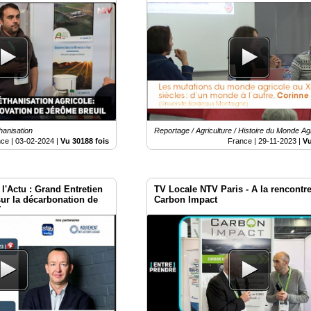
Monde Agricole du XIXe au XXe siè
hanisation
Reportage / Agriculture / Histoire du Monde Ag
nce |
03-02-2024
|
Vu 30188 fois
France |
29-11-2023
|
Vu
l'Actu : Grand Entretien
TV Locale NTV Paris - A la rencontr
ur la décarbonation de
Carbon Impact
 Europe