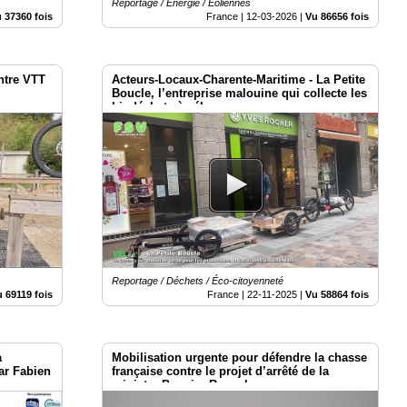
Reportage / Energie / Éoliennes
 37360 fois
France |
12-03-2026
|
Vu 86656 fois
entre VTT
Acteurs-Locaux-Charente-Maritime - La Petite
Boucle, l’entreprise malouine qui collecte les
biodéchets à vélo
Reportage / Déchets / Éco-citoyenneté
 69119 fois
France |
22-11-2025
|
Vu 58864 fois
a
Mobilisation urgente pour défendre la chasse
par Fabien
française contre le projet d’arrêté de la
ministre Pannier-Runacher