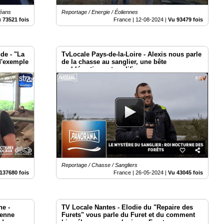
céans
Reportage / Energie / Éoliennes
 73521 fois
France |
12-08-2024
|
Vu 93479 fois
de - "La
TvLocale Pays-de-la-Loire - Alexis nous parle
 d'exemple
de la chasse au sanglier, une bête
s
emblématique et prolifique
Reportage / Chasse / Sangliers
137680 fois
France |
26-05-2024
|
Vu 43045 fois
ne -
TV Locale Nantes - Elodie du "Repaire des
ienne
Furets" vous parle du Furet et du comment
 du
bien élever un ou plusieurs Furets