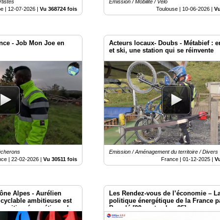
rtistes
Emission / Mobilité / Vélo
e |
12-07-2026
|
Vu 368724 fois
Toulouse |
10-06-2026
|
Vu
ance - Job Mon Joe en
Acteurs locaux- Doubs - Métabief : 
et ski, une station qui se réinvente
Bûcherons
Emission / Aménagement du territoire / Divers
nce |
22-02-2026
|
Vu 30511 fois
France |
01-12-2025
|
Vu
ône Alpes - Aurélien
Les Rendez-vous de l’économie – L
 cyclable ambitieuse est
politique énergétique de la France 
transition énergétique des
Bouglé [22 septembre 25]