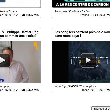
views d'Experts
Reportage / Ecologie / Carbon
nce |
02-09-2023
|
Vu 44895 fois
France |
14-04-2023
|
Vu
 TV" Philippe Haffner Pdg
Les sangliers seraient près de 2 mil
Nous sommes une société
dans notre pays !
".
Hydrogène
Reportage / DANGERS / Sangliers
nce |
07-02-2022
|
Vu 21362 fois
France |
02-11-2021
|
Vu
Insérez sur vo