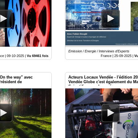
Emission / Energie / Interviews d'Experts
nce |
09-10-2025
|
Vu 69461 fois
France |
25-09-2025
|
Vu
On the way" avec
Acteurs Locaux Vendée - l'édition 2
résident de
Vendée Globe c'est également du Ma
Scientifique embarqué