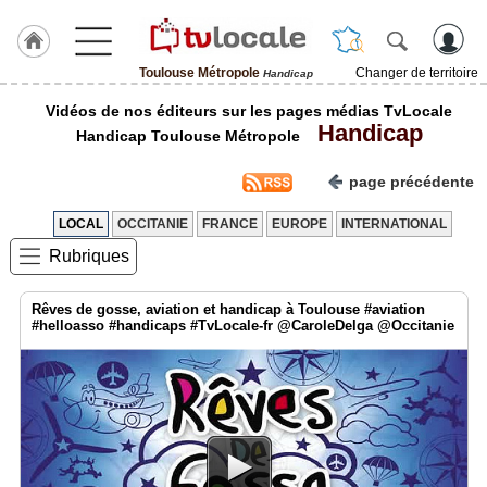
Toulouse Métropole
Changer de territoire
Handicap
J'adhère
Vidéos de nos éditeurs sur les pages médias TvLocale
à
Handicap
Hulcoq
Handicap Toulouse Métropole
ACCUEIL
page précédente
Toulouse
Métropole
LOCAL
OCCITANIE
FRANCE
EUROPE
INTERNATIONAL
Rubriques
TvLocale
France
Rêves de gosse, aviation et handicap à Toulouse #aviation
Accueil
#helloasso #handicaps #TvLocale-fr @CaroleDelga @Occitanie
RUBRIQUES
Agenda
Gazette