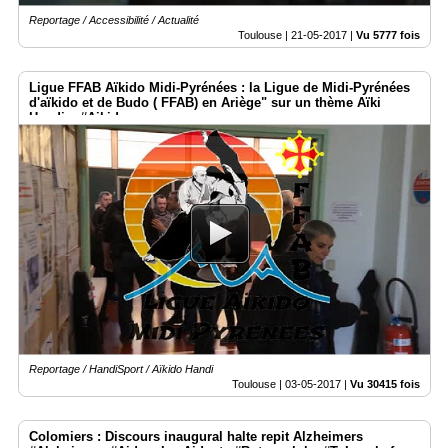
Reportage / Accessibilité / Actualité
Toulouse |
21-05-2017
|
Vu 5777 fois
Ligue FFAB Aïkido Midi-Pyrénées : la Ligue de Midi-Pyrénées
d'aïkido et de Budo ( FFAB) en Ariège" sur un thème Aïki
Handi » #Aikido
Reportage / HandiSport / Aïkido Handi
Toulouse |
03-05-2017
|
Vu 30415 fois
Colomiers : Discours inaugural halte repit Alzheimers