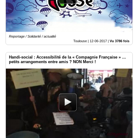
Vidéos
Médias
du
groupe
Reportage / Solidarité / actualité
Blogs
Prémium
Toulouse |
12-06-2017
|
Vu 3786 fois
Inscription
Handi-social : Accessibilité de la « Compagnie Française » …
annuaire
pro
petits arrangements entre amis ? NON Merci !
Accès
éditeur