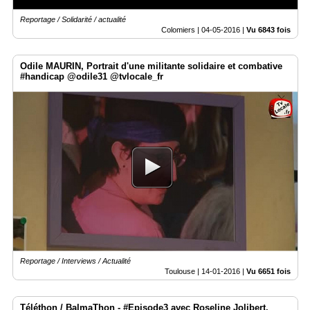
Reportage / Solidarité / actualité
Colomiers |
04-05-2016
|
Vu 6843 fois
Odile MAURIN, Portrait d'une militante solidaire et combative
#handicap @odile31 @tvlocale_fr
Reportage / Interviews / Actualité
Toulouse |
14-01-2016
|
Vu 6651 fois
Téléthon / BalmaThon - #Episode3 avec Roseline Jolibert,