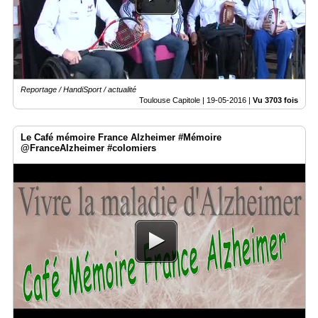
Reportage / HandiSport / actualité
Toulouse Capitole |
19-05-2016
|
Vu 3703 fois
Le Café mémoire France Alzheimer #Mémoire
@FranceAlzheimer #colomiers