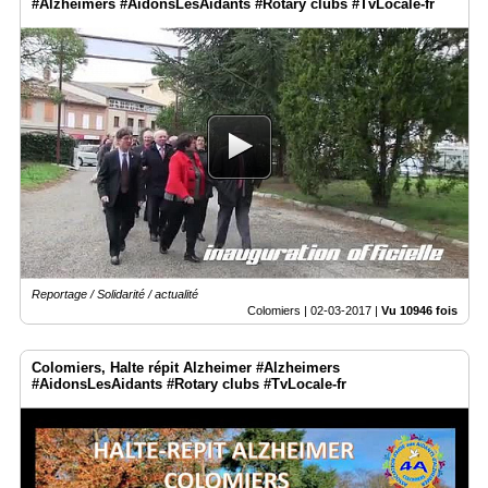
#Alzheimers #AidonsLesAidants #Rotary clubs #TvLocale-fr
Reportage / Solidarité / actualité
Colomiers |
02-03-2017
|
Vu 10946 fois
Colomiers, Halte répit Alzheimer #Alzheimers
#AidonsLesAidants #Rotary clubs #TvLocale-fr