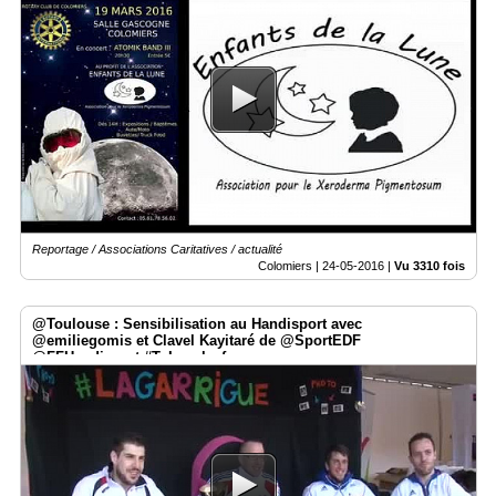
Reportage / Associations Caritatives / actualité
Colomiers |
24-05-2016
|
Vu 3310 fois
@Toulouse : Sensibilisation au Handisport avec
@emiliegomis et Clavel Kayitaré de @SportEDF
@FFHandisport #TvLocale_fr