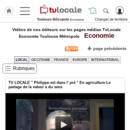
Toulouse Métropole
Changer de territoire
Economie
J'adhère
Vidéos de nos éditeurs sur les pages médias TvLocale
à
Economie
Hulcoq
Economie Toulouse Métropole
ACCUEIL
page précédente
Toulouse
Métropole
LOCAL
OCCITANIE
FRANCE
EUROPE
INTERNATIONAL
Rubriques
TvLocale
France
TV LOCALE " Philippe est dans l' pré " En agriculture Le
Accueil
partage de la valeur a du sens
RUBRIQUES
Agenda
Gazette