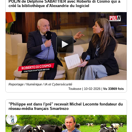
POL/N de Delphine SABATTIER avec Roberto di Cosmo qui a
créé la bibliothèque d'Alexandrie du logiciel
Reportage / Numérique / IA et Cybersécurité
Toulouse |
10-02-2026
|
Vu 33869 fois
"Philippe est dans l'pré" recevait Michel Lecomte fondateur du
réseau-média français Smartrezo