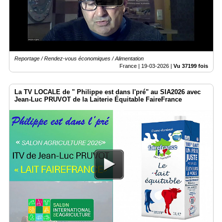
Vidéos
Médias
du
groupe
Reportage / Rendez-vous économiques / Alimentation
Blogs
Prémium
France |
19-03-2026
|
Vu 37199 fois
Inscription
La TV LOCALE de " Philippe est dans l'pré" au SIA2026 avec
annuaire
pro
Jean-Luc PRUVOT de la Laiterie Équitable FaireFrance
Accès
éditeur