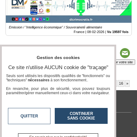
Emission / "Intelligence économique" / Souveraineté alimentaire
France |
08-02-2026
|
Vu 19597 fois
Gestion des cookies
Insérez sur votre site
Ce site n'utilise AUCUN cookie de "traçage"
Seuls sont utilisés les dispositifs qualifiés de "fonctionnels" ou
"techniques"
nécessaires
à son fonctionnement..
Page 4 / 20
1
2
3
4
5
6
7
8
9
10
11
12
13
14
15
16
»
En revanche, pour plus de sécurité, vous pouvez toujours
paramétrer/gérer manuellement ceux-ci dans votre navigateur.
tvlocale.fr
CONTINUER
QUITTER
SANS COOKIE
Contactez-nous
En savoir +
A propos de tvlocale.fr