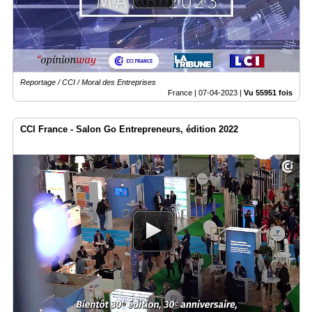
Vidéos
Médias
du
groupe
Reportage / CCI / Moral des Entreprises
Blogs
Prémium
France |
07-04-2023
|
Vu 55951 fois
Inscription
CCI France - Salon Go Entrepreneurs, édition 2022
annuaire
pro
Accès
éditeur