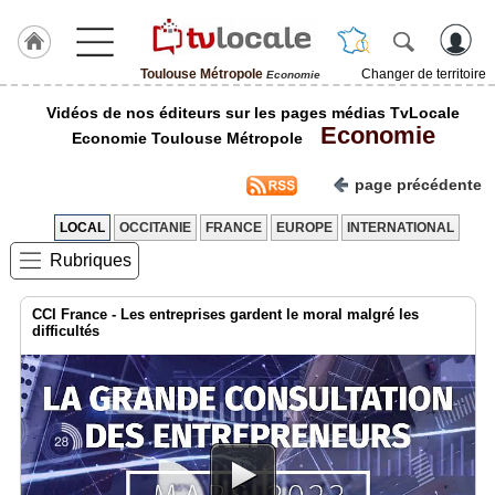
Toulouse Métropole
Changer de territoire
Economie
J'adhère
Vidéos de nos éditeurs sur les pages médias TvLocale
à
Economie
Hulcoq
Economie Toulouse Métropole
ACCUEIL
page précédente
Toulouse
Métropole
LOCAL
OCCITANIE
FRANCE
EUROPE
INTERNATIONAL
Rubriques
TvLocale
France
CCI France - Les entreprises gardent le moral malgré les
Accueil
difficultés
RUBRIQUES
Agenda
Gazette