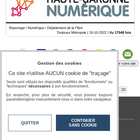
Reportage / Numérique / Déploiement de la Fibre
Toulouse Métropole |
19-10-2022
|
Vu 17548 fois
Gestion des cookies
Insérez sur votre site
Ce site n'utilise AUCUN cookie de "traçage"
Seuls sont utilisés les dispositifs qualifiés de "fonctionnels" ou
Page 14 / 20
"techniques"
nécessaires
à son fonctionnement..
«
5
6
7
8
9
10
11
12
13
14
15
16
17
18
19
20
En revanche, pour plus de sécurité, vous pouvez toujours
paramétrer/gérer manuellement ceux-ci dans votre navigateur.
tvlocale.fr
CONTINUER
QUITTER
SANS COOKIE
Contactez-nous
En savoir +